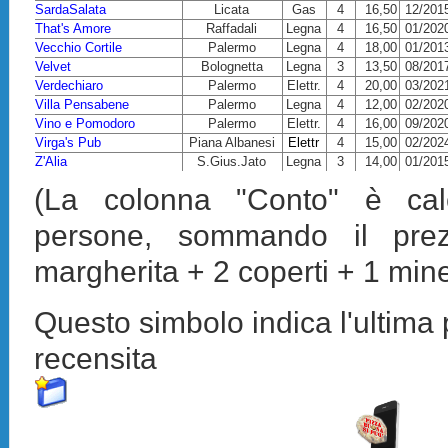
SardaSalata
Licata
Gas
4
16,50
12/201
That's Amore
Raffadali
Legna
4
16,50
01/202
Vecchio Cortile
Palermo
Legna
4
18,00
01/201
Velvet
Bolognetta
Legna
3
13,50
08/201
Verdechiaro
Palermo
Elettr.
4
20,00
03/202
Villa Pensabene
Palermo
Legna
4
12,00
02/202
Vino e Pomodoro
Palermo
Elettr.
4
16,00
09/202
Virga's Pub
Piana Albanesi
Elettr
4
15,00
02/202
Z'Alia
S.Gius.Jato
Legna
3
14,00
01/201
(La colonna "Conto" è cal
persone, sommando il pre
margherita + 2 coperti + 1 min
Questo simbolo indica l'ultima 
recensita