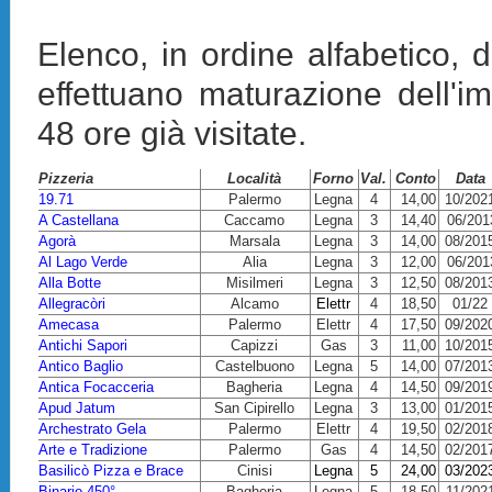
Elenco, in ordine alfabetico, d
effettuano maturazione dell'i
48 ore già visitate.
Pizzeria
Località
Forno
Val.
Conto
Data
19.71
Palermo
Legna
4
14,00
10/202
A Castellana
Caccamo
Legna
3
14,40
06/201
Agorà
Marsala
Legna
3
14,00
08/201
Al Lago Verde
Alia
Legna
3
12,00
06/201
Alla Botte
Misilmeri
Legna
3
12,50
08/201
Allegracòri
Alcamo
Elettr
4
18,50
01/22
Amecasa
Palermo
Elettr
4
17,50
09/202
Antichi Sapori
Capizzi
Gas
3
11,00
10/201
Antico Baglio
Castelbuono
Legna
5
14,00
07/201
Antica Focacceria
Bagheria
Legna
4
14,50
09/201
Apud Jatum
San Cipirello
Legna
3
13,00
01/201
Archestrato Gela
Palermo
Elettr
4
19,50
02/201
Arte e Tradizione
Palermo
Gas
4
14,50
02/201
Basilicò Pizza e Brace
Cinisi
Legna
5
24,00
03/202
B
inario 450°
Bagheria
Legna
5
18,50
11/202