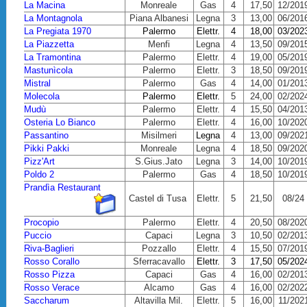
La Macina
Monreale
Gas
4
17,50
12/201
La Montagnola
Piana Albanesi
Legna
3
13,00
06/201
La Pregiata 1970
Palermo
Elettr.
4
18,00
03/202
La Piazzetta
Menfi
Legna
4
13,50
09/201
La Tramontina
Palermo
Elettr.
4
19,00
05/201
Mastunìcola
Palermo
Elettr.
3
18,50
09/201
Mistral
Palermo
Gas
4
14,00
01/201
Molecola
Palermo
Elettr.
5
24,00
02/202
Mudù
Palermo
Elettr.
4
15,50
04/201
Osteria Lo Bianco
Palermo
Elettr.
4
16,00
10/202
Passantino
Misilmeri
Legna
4
13,00
09/202
Pikki Pakki
Monreale
Legna
4
18,50
09/202
Pizz'Art
S.Gius.Jato
Legna
3
14,00
10/201
Poldo 2
Palermo
Gas
4
18,50
10/201
Prandìa Restaurant
Castel di Tusa
Elettr.
5
21,50
08/24
Procopio
Palermo
Elettr.
4
20,50
08/202
Puccio
Capaci
Legna
3
10,50
02/201
Riva-Baglieri
Pozzallo
Elettr.
4
15,50
07/201
Rosso Corallo
Sferracavallo
Elettr.
3
17,50
05/202
Rosso Pizza
Capaci
Gas
4
16,00
02/201
Rosso Verace
Alcamo
Gas
4
16,00
02/202
Saccharum
Altavilla Mil.
Elettr.
5
16,00
11/202