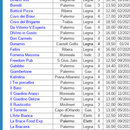
Borrelli
Palermo
Gas
3
13,50
10/202
Butticé Pizza
Ribera
Legna
4
12,00
02/202
Covo dei Bravi
Palermo
Legna
4
17,00
10/202
Covo del Brigante
Trabia
Legna
4
18,50
01/202
Da Vittorio-V.Esperia
Palermo
Gas
4
18,00
09/201
DiVino in Gusto
Palermo
Legna
3
16,00
12/202
Don Carmelo
Palermo
Legna
4
14,00
06/201
D
unamis
Castell.Golfo
Legna
4
19,50
01/24
Fellini
Ribera
Legna
4
16,00
07/202
Forneria Messina
Monreale
Indir.
3
15,80
10/201
Freedom Pub
S.Gius.Jato
Legna
3
12,50
09/201
Gabibbo
Palermo
Legna
4
14,40
03/201
Giambertone
Palermo
Gas
4
18,50
10/201
Kalinikta
Piana Albanesi
Legna
4
13,00
08/201
I Tre porcellini
Palermo
Legna
4
16,00
02/201
Il Baro
Palermo
Legna
4
17,00
06/201
Il Giardino Aranci
Monreale
Legna
4
14,00
11/201
Il Giardino Delizie
Palermo
Legna
4
13,00
06/201
Il Rusticotto
Misilmeri
Legna
3
12,00
06/201
Il Torrente
Capo dOrlando
Gas
3
13,00
05/201
L'Arte Bianca
Palermo
Elettr.
4
12,50
10/201
La Brace Food Exp.
Palermo
Elettr.
4
19,00
09/202
La Braciera
Palermo
Legna
5
16,00
01/201