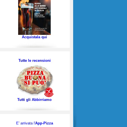
Acquistala qui
Tutte le recensioni
Tutti gli Abbirriamo
E' arrivata l'
App-Pizza