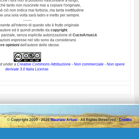
chè i furti non si possono nascondere a lungo,
hè tanto non riuscirete mai a copiare l'originale,
 ciò non indica mai furbizia, ma tanta inettitudine
e una sola volta sarà ladro e inetto per sempre.
-------
esente all'interno di questo sito è frutto originale
autore ed è quindi protetto da
copyright
.
 parziale, senza esplicita autorizzazione di
CucinArtusi.it
.
utazioni espresse nel sito sono da considerarsi
ere opinioni
dell'autore delle stesse.
ed under a
Creative Commons Attribuzione - Non commerciale - Non opere
derivate 3.0 Italia License
.
©
Copyright 2009 - 2026
Maurizio Artusi
- All Rights Reserved -
Credits