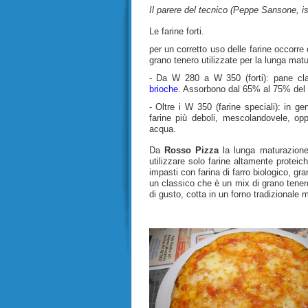
Il parere del tecnico (Peppe Sansone, is
Le farine forti.
per un corretto uso delle farine occorre c
grano tenero utilizzate per la lunga mat
- Da W 280 a W 350 (forti): pane cl
brioche
. Assorbono dal 65% al 75% del 
- Oltre i W 350 (farine speciali): in ge
farine più deboli, mescolandovele, opp
acqua.
Da
Rosso Pizza
la lunga maturazion
utilizzare solo farine altamente proteic
impasti con farina di farro biologico, g
un classico che è un mix di grano tenero
di gusto, cotta in un forno tradizionale 