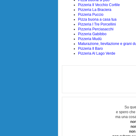
Pizza buona si può
Pizzeria Il Vecchio Cortile
Pizzeria La Braciera
Pizzeria Puccio
Pizza buona a casa tua
Pizzeria I Tre Porcellini
Pizzeria Perciasacchi
Pizzeria Gabibbo
Pizzeria Mudù
Maturazione, lievitazione e grani dur
Pizzeria Il Baro
Pizzeria Al Lago Verde
Su que
e spero che
ma una cosa
non
no
non