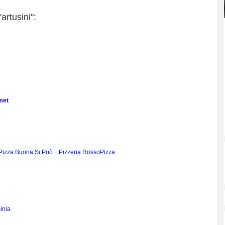
artusini":
met
Pizza Buona Si Può
Pizzeria RossoPizza
inia