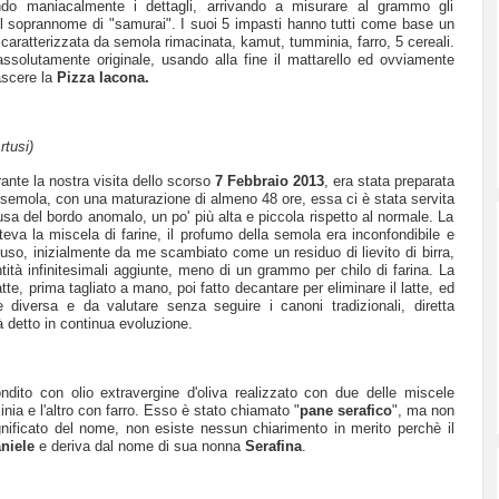
do maniacalmente i dettagli, arrivando a misurare al grammo gli
e il soprannome di "samurai". I suoi 5 impasti hanno tutti come base un
caratterizzata da semola rimacinata, kamut, tumminia, farro, 5 cereali.
ssolutamente originale, usando alla fine il mattarello ed ovviamente
ascere la
Pizza Iacona.
rtusi)
ante la nostra visita dello scorso
7 Febbraio 2013
, era stata preparata
semola, con una maturazione di almeno 48 ore, essa ci è stata servita
sa del bordo anomalo, un po' più alta e piccola rispetto al normale. La
teva la miscela di farine, il profumo della semola era inconfondibile e
iuso, inizialmente da me scambiato come un residuo di lievito di birra,
tità infinitesimali aggiunte, meno di un grammo per chilo di farina. La
tte, prima tagliato a mano, poi fatto decantare per eliminare il latte, ed
e diversa e da valutare senza seguire i canoni tradizionali, diretta
 detto in continua evoluzione.
dito con olio extravergine d'oliva realizzato con due delle miscele
inia e l'altro con farro. Esso è stato chiamato "
pane serafico
", ma non
ignificato del nome, non esiste nessun chiarimento in merito perchè il
niele
e deriva dal nome di sua nonna
Serafina
.