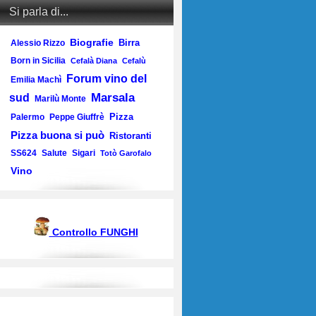
Si parla di...
Biografie
Birra
Alessio Rizzo
Born in Sicilia
Cefalà Diana
Cefalù
Forum vino del
Emilia Machì
Marsala
sud
Marilù Monte
Pizza
Palermo
Peppe Giuffrè
Pizza buona si può
Ristoranti
SS624
Salute
Sigari
Totò Garofalo
Vino
Controllo FUNGHI