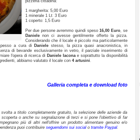
pizzeria cittadina:
1 margherita: 5,00 Euro
1 minerale 1 Lt: 3 Euro
1 coperto: 1,5 Euro
Per due persone avremmo quindi speso
16,00 Euro
, se
Daniele
non ci avesse gentilmente offerto la pizza.
Considerando che il locale è piccolo ma particolarmente
, spesso a cura di
Daniele
stesso, la pizza quasi anacronistica, in
esenza di bevande esclusivamente in vetro, il parziale inserimento di
miare l'opera di ricerca di
Daniele Iacona
e soprattutto la disponibilità
ngredienti, abbiamo valutato il locale con
4 artusini
.
Galleria completa e download foto
è svolta a titolo completamente gratuito, la selezione delle aziende da
 scoperta o anche su segnalazione di terzi e si pone l'obiettivo di far
mpegnano più di altri nell'offrire un prodotto alimentare genuino e/o
pendenza puoi contribuire
seguendomi sui social
o
tramite Paypal
.