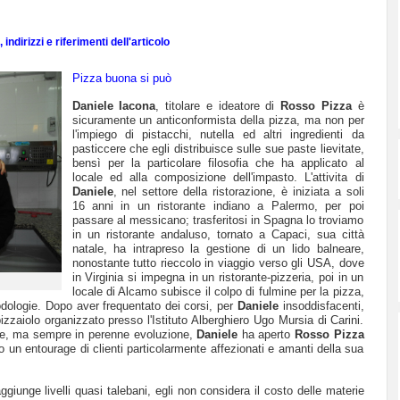
indirizzi e riferimenti dell'articolo
Pizza buona si può
Daniele Iacona
, titolare e ideatore di
Rosso Pizza
è
sicuramente un anticonformista della pizza, ma non per
l'impiego di pistacchi, nutella ed altri ingredienti da
pasticcere che egli distribuisce sulle sue paste lievitate,
bensì per la particolare filosofia che ha applicato al
locale ed alla composizione dell'impasto. L'attivita di
Daniele
, nel settore della ristorazione, è iniziata a soli
16 anni in un ristorante indiano a Palermo, per poi
passare al messicano; trasferitosi in Spagna lo troviamo
in un ristorante andaluso, tornato a Capaci, sua città
natale, ha intrapreso la gestione di un lido balneare,
nonostante tutto rieccolo in viaggio verso gli USA, dove
in Virginia si impegna in un ristorante-pizzeria, poi in un
locale di Alcamo subisce il colpo di fulmine per la pizza,
odologie. Dopo aver frequentato dei corsi, per
Daniele
insoddisfacenti,
pizzaiolo organizzato presso l'Istituto Alberghiero Ugo Mursia di Carini.
are, ma sempre in perenne evoluzione,
Daniele
ha aperto
Rosso Pizza
o un entourage di clienti particolarmente affezionati e amanti della sua
ggiunge livelli quasi talebani, egli non considera il costo delle materie