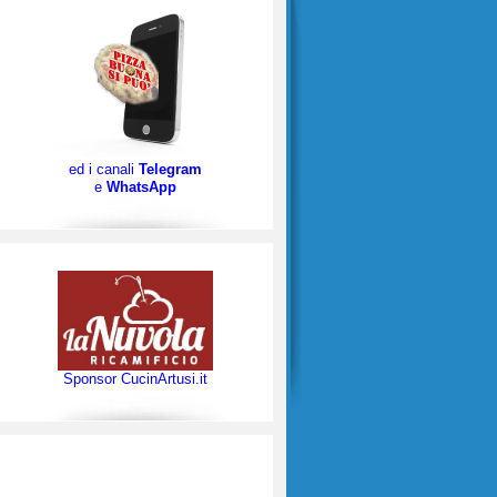
ed i canali
Telegram
e
WhatsApp
Sponsor CucinArtusi.it