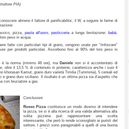
truttore PIA)
onoscere almeno il fattore di panificabilita’, il W, a seguire le farine di
urazione:
assico, pizza,
pasta all'uovo
,
pasticceria
a lunga lievitazione:
babà
,
loro peso in acqua.
nere fatte con particolari tipi di grano, vengono usate per "rinforzare"
ure per prodotti particolari. Assorbono fino al 90% del loro peso in
e è la norma (minimo 48 ore), ma
Daniele
non si è accontentato di
he, oltre il 13,5 % di contenuto in proteine, caratterizza anche i suoi 4
rano khorasan Kamut, grano duro varietà Timilia (Tumminia), 5 cereali ed
 e grano duro siciliano. Il risultato è un ottima pizza sia d’aspetto che
ma con bruciatore a gas.
Conclusioni
Rosso Pizza
costituisce un modo diverso di intendere
la pizza, se si è alla ricerca di una valida alternativa alla
solita pizzeria può rappresentare una scelta
interessante, che però lo rende sconsigliato ai puristi del
settore. I prezzi sono paragonabili a quelli di una buona