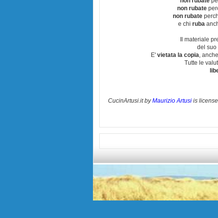
non rubate
per
non rubate
perc
non rubate
perchè
e chi
ruba
anch
Il materiale pr
del suo 
E'
vietata la copia
, anche
Tutte le val
lib
CucinArtusi.it
by
Maurizio Artusi
is licens