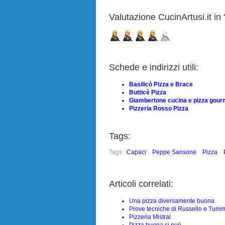
Valutazione CucinArtusi.it in "
Schede e indirizzi utili:
Basilicò Pizza e Brace
Butticè Pizza
Giambertone cucina e pizza gour
Pizzeria Rosso Pizza
Tags:
Tags:
Capaci
Peppe Sansone
Pizza
Articoli correlati:
Una pizza diversamente buona
Prove tecniche di Russello e Tumm
Pizzeria Mistral