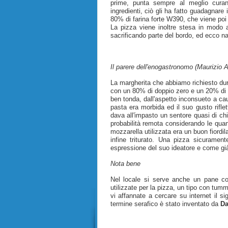
prime, punta sempre al meglio curan
ingredienti, ciò gli ha fatto guadagnar
80% di farina forte W390, che viene poi 
La pizza viene inoltre stesa in modo a
sacrificando parte del bordo, ed ecco n
Il parere dell'enogastronomo (Maurizio A
La margherita che abbiamo richiesto dur
con un 80% di doppio zero e un 20% di 
ben tonda, dall'aspetto inconsueto a cau
pasta era morbida ed il suo gusto riflet
dava all'impasto un sentore quasi di ch
probabilità remota considerando le quan
mozzarella utilizzata era un buon fiordila
infine triturato. Una pizza sicurament
espressione del suo ideatore e come già
Nota bene
Nel locale si serve anche un pane con
utilizzate per la pizza, un tipo con tumm
vi affannate a cercare su internet il s
termine serafico è stato inventato da
Da