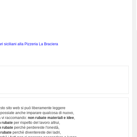
i siciliani alla Pizzeria La Braciera
sto sito web si può liberamente leggere
 possiate anche imparare qualcosa di nuovo,
 vi raccomando:
non rubate materiali e idee
,
 rubate
per rispetto del lavoro altrui,
n rubate
perchè perdereste l'onestà,
 rubate
perchè diventereste dei ladri,