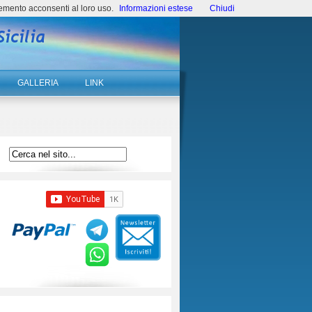
emento acconsenti al loro uso.
Informazioni estese
Chiudi
GALLERIA
LINK