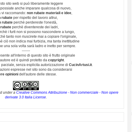
sto sito web si può liberamente leggere
 possiate anche imparare qualcosa di nuovo,
 vi raccomando:
non rubate materiali e idee
,
 rubate
per rispetto del lavoro altrui,
n rubate
perchè perdereste l'onestà,
 rubate
perchè diventereste dei ladri,
chè i furti non si possono nascondere a lungo,
hè tanto non riuscirete mai a copiare l'originale,
 ciò non indica mai furbizia, ma tanta inettitudine
e una sola volta sarà ladro e inetto per sempre.
-------
esente all'interno di questo sito è frutto originale
autore ed è quindi protetto da
copyright
.
 parziale, senza esplicita autorizzazione di
CucinArtusi.it
.
utazioni espresse nel sito sono da considerarsi
ere opinioni
dell'autore delle stesse.
ed under a
Creative Commons Attribuzione - Non commerciale - Non opere
derivate 3.0 Italia License
.