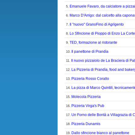
Emanuele Favaro, da calciatore a pizza
5.
Marco D'Arrigo: dal calcetto alla capona
6.
Il "nuovo" GranoFino di Agrigento
7.
Lo Sfincione di Pioppo di Enzo La Corte
8.
TED, formazione al ristorante
9.
Il panettone di Prandìa
10.
Il nuovo pizzaiolo de La Braciera di P
11.
La Pizzeria di Prandìa, food and baker
12.
Pizzeria Rosso Corallo
13.
La pizza di Marco Quintili, tecnicame
14.
Molecola Pizzeria
15.
Pizzeria Virga's Pub
16.
Un Forno delle Bontà a Villagrazia di C
17.
Pizzeria Dunamis
18.
Dallo sfincione bianco al panettone
19.