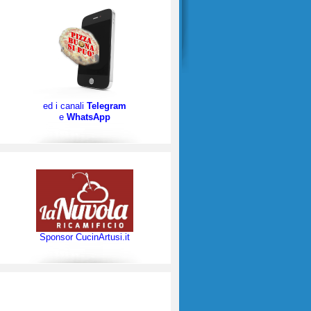
ed i canali
Telegram
e
WhatsApp
Sponsor CucinArtusi.it