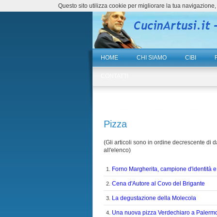
Questo sito utilizza cookie per migliorare la tua navigazio
HOME
CHI SIAMO
CIBI
CONTATTI
Pizza
(Gli articoli sono in ordine decrescente di da
all'elenco)
Forno Margherita, campione d'identità e 
1.
Cena d'Autore al Covo del Brigante
2.
La degustazione della Molecola
3.
Una nuova pizza Verdechiaro a Palerm
4.