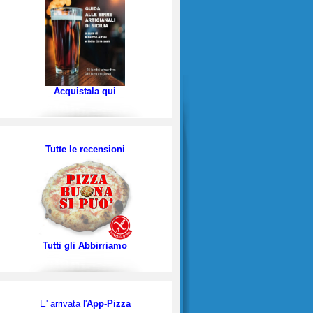
Acquistala qui
Tutte le recensioni
Tutti gli Abbirriamo
E' arrivata l'
App-Pizza