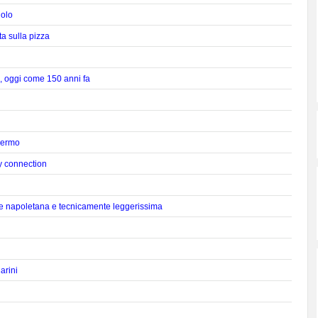
iolo
ta sulla pizza
, oggi come 150 anni fa
alermo
y connection
nte napoletana e tecnicamente leggerissima
arini