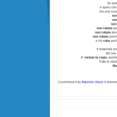
Su que
e spero che
ma una cosa
non
no
non
non rubate
per
non rubate
perc
non rubate
perchè
e chi
ruba
anch
Il materiale pr
del suo 
E'
vietata la copia
, anche
Tutte le val
lib
CucinArtusi.it
by
Maurizio Artusi
is licens