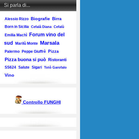
Si parla di...
Biografie
Birra
Alessio Rizzo
Born in Sicilia
Cefalà Diana
Cefalù
Forum vino del
Emilia Machì
Marsala
sud
Marilù Monte
Pizza
Palermo
Peppe Giuffrè
Pizza buona si può
Ristoranti
SS624
Salute
Sigari
Totò Garofalo
Vino
Controllo FUNGHI