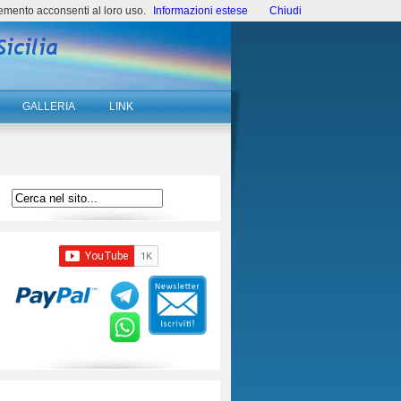
emento acconsenti al loro uso.
Informazioni estese
Chiudi
GALLERIA
LINK