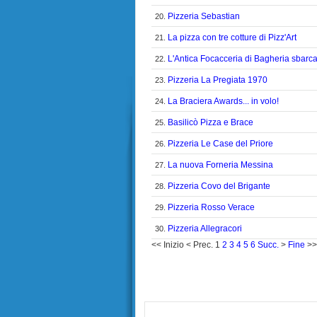
Pizzeria Sebastian
20.
La pizza con tre cotture di Pizz'Art
21.
L'Antica Focacceria di Bagheria sbarc
22.
Pizzeria La Pregiata 1970
23.
La Braciera Awards... in volo!
24.
Basilicò Pizza e Brace
25.
Pizzeria Le Case del Priore
26.
La nuova Forneria Messina
27.
Pizzeria Covo del Brigante
28.
Pizzeria Rosso Verace
29.
Pizzeria Allegracori
30.
<<
Inizio
<
Prec.
1
2
3
4
5
6
Succ.
>
Fine
>>