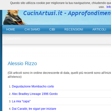
Questo sito utilizza cookie per migliorare la tua navigazione, chiudendo 
uso.
Inf
HOME
CHI SIAMO
CIBI
RECENSIONI
ARTICOLI
CONTATTI
Alessio Rizzo
(Gli articoli sono in ordine decrescente di data, quelli più recenti sono all'inizi
all'elenco)
Degustazione Mombacho corto
1.
Alec Bradley Lineage 1996 Gordo
2.
La mia "capa"
3.
Dai Caraibi, tre sigari per iniziare
4.