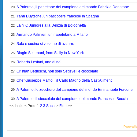
A Palermo, il panettone del campione del mondo Fabrizio Donatone
20.
Yann Duytsche, un pasticcere francese in Spagna
21.
La NIC Juniores alla Delizia di Bolognetta
22.
Armando Palmieri, un napoletano a Milano
23.
Sala e cucina si vestono di azzurro
24.
Biagio Settepani, from Sicily to New York
25.
Roberto Lestani, uno di noi
26.
Cristian Beduschi, non solo Setteveli e cioccolato
27.
Chef Giuseppe Maffioli, il Carlo Magno della Cast Alimenti
28.
A Palermo, lo zucchero del campione del mondo Emmanuele Forcone
29.
A Palermo, il cioccolato del campione del mondo Francesco Boccia
30.
<<
Inizio
<
Prec.
1
2
3
Succ.
>
Fine
>>
Powered 