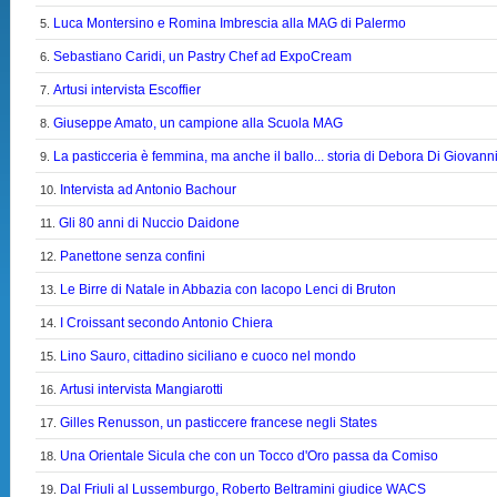
Luca Montersino e Romina Imbrescia alla MAG di Palermo
5.
Sebastiano Caridi, un Pastry Chef ad ExpoCream
6.
Artusi intervista Escoffier
7.
Giuseppe Amato, un campione alla Scuola MAG
8.
La pasticceria è femmina, ma anche il ballo... storia di Debora Di Giovann
9.
Intervista ad Antonio Bachour
10.
Gli 80 anni di Nuccio Daidone
11.
Panettone senza confini
12.
Le Birre di Natale in Abbazia con Iacopo Lenci di Bruton
13.
I Croissant secondo Antonio Chiera
14.
Lino Sauro, cittadino siciliano e cuoco nel mondo
15.
Artusi intervista Mangiarotti
16.
Gilles Renusson, un pasticcere francese negli States
17.
Una Orientale Sicula che con un Tocco d'Oro passa da Comiso
18.
Dal Friuli al Lussemburgo, Roberto Beltramini giudice WACS
19.