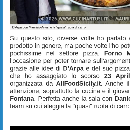
D'Arpa con Maurizio Artusi e la "quasi" ruota di carro
Su questo sito, diverse volte ho parlato 
prodotto in genere, ma poche volte l'ho pot
pochissime nel settore pizza.
Forno M
l'occasione per poter tornare sull'argome
grazie alle idee di
D'Arpa
e del suo pizza
che ho assaggiato lo scorso
23 Apri
organizzata da
AllFoodSicily.it
. Anche il
attenzione, soprattutto la cucina e il gio
Fontana
. Perfetta anche la sala con
Dani
team su cui aleggia la "quasi" ruota di car