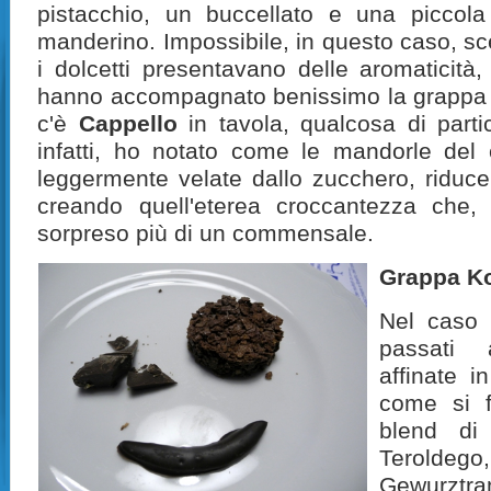
pistacchio, un buccellato e una piccol
manderino. Impossibile, in questo caso, sceg
i dolcetti presentavano delle aromaticit
hanno accompagnato benissimo la grappa
c'è
Cappello
in tavola, qualcosa di parti
infatti, ho notato come le mandorle del 
leggermente velate dallo zucchero, riduc
creando quell'eterea croccantezza che,
sorpreso più di un commensale.
Grappa Ko
Nel caso 
passati 
affinate i
come si f
blend di 
Terolde
Gewurztra