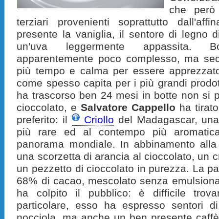
che però 
terziari provenienti soprattutto dall'aff
presente la vaniglia, il sentore di legno 
un'uva leggermente appassita. B
apparentemente poco complesso, ma se
più tempo e calma per essere apprezzato
come spesso capita per i più grandi prodott
ha trascorso ben 24 mesi in botte non si 
cioccolato, e
Salvatore Cappello
ha tirato
preferito: il
Criollo
del Madagascar, una 
più rare ed al contempo più aromatic
panorama mondiale. In abbinamento alla K
una scorzetta di arancia al cioccolato, un c
un pezzetto di cioccolato in purezza. La par
68% di cacao, mescolato senza emulsionan
ha colpito il pubblico: è difficile trov
particolare, esso ha espresso sentori di
nocciola, ma anche un ben presente caffè