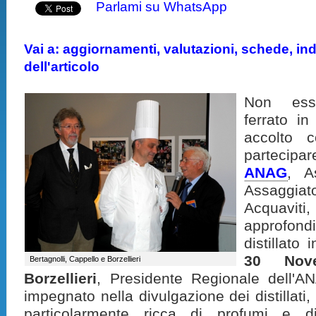
Parlami su WhatsApp
Vai a: aggiornamenti, valutazioni, schede, indi
dell'articolo
Non esse
ferrato i
accolto c
partecipa
ANAG
, A
Assaggi
Acquaviti
approfon
distillato
30 Nov
Bertagnolli, Cappello e Borzellieri
Borzellieri
, Presidente Regionale dell'A
impegnato nella divulgazione dei distillati
particolarmente ricca di profumi e d