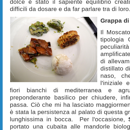
dolce è stato il sapiente equilibrio crea
difficili da dosare e da far parlare tra di loro
Grappa d
Il Moscato
tipologia 
peculiarit
amplificat
di alleva
distillato 
naso, ch
l'iniziale
fiori bianchi di mediterranea e ag
preponderante basilico per chiudere, inf
passa. Ciò che mi ha lasciato maggiormen
è stata la persistenza al palato di questa g
lunghissima in bocca. Per l'occasione,
portato una cubaita alle mandorle biolo