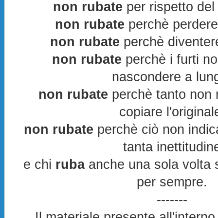
non rubate
per rispetto del 
non rubate
perchè perderes
non rubate
perchè diventere
non rubate
perchè i furti n
nascondere a lun
non rubate
perchè tanto non r
copiare l'original
non rubate
perchè ciò non indic
tanta inettitudin
e chi
ruba
anche una sola volta s
per sempre.
-------
Il materiale presente all'interno