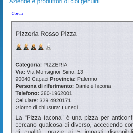
Aziende e produttori di cibi genuini
Cerca
Pizzeria Rosso Pizza
Categoria:
PIZZERIA
Via:
Via Monsignor Siino, 13
90040
Capaci
Provincia:
Palermo
Persona di riferimento:
Daniele Iacona
Telefono:
380-1962001
Cellulare:
329-4920171
Giorno di chiusura:
Lunedì
La "Pizza Iacona" è una pizza per anticonf
cercano qualcosa di diverso, accedendo c
di qualità, grazie ai 5 impasti disponibil