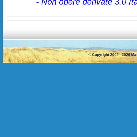
- Non opere derivate 3.0 It
©
Copyright 2009 - 2026
Mau