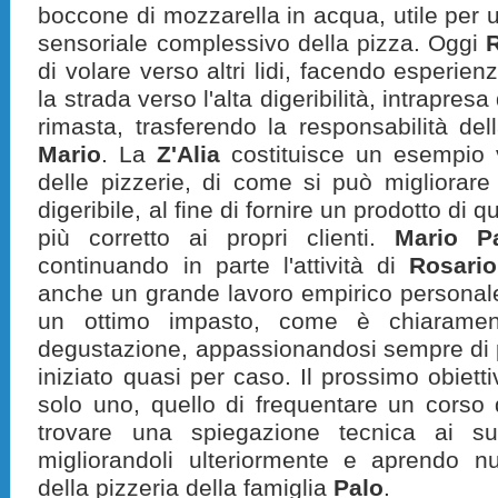
boccone di mozzarella in acqua, utile per u
sensoriale complessivo della pizza. Oggi
R
di volare verso altri lidi, facendo esperienz
la strada verso l'alta digeribilità, intrapres
rimasta, trasferendo la responsabilità del
Mario
. La
Z'Alia
costituisce u
n esempio 
delle pizzerie, di come si può migliorar
digeribile, al fine di fornire un prodotto di 
più corretto ai propri clienti.
Mario P
continuando in parte l'attività di
Rosario
anche un grande lavoro empirico
personal
un ottimo impasto,
come è chiaramen
degustazione
, appassionandosi sempre di p
iniziato
quasi
per caso. Il prossimo obiett
solo uno, quello di frequentare un corso 
trovare una spiegazione tecnica ai suo
migliorandoli ulteriormente e aprendo nuov
della pizzeria della famiglia
Palo
.