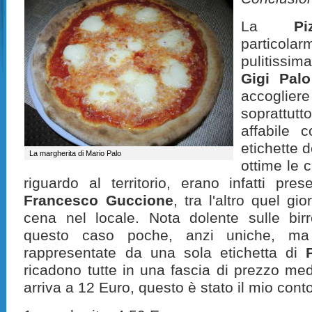
La
Pi
particola
pulitissim
Gigi Palo
accoglier
soprattut
affabile 
etichette 
La margherita di Mario Palo
ottime le 
riguardo al territorio, erano infatti pres
Francesco Guccione
, tra l'altro quel g
cena nel locale. Nota dolente sulle birr
questo caso poche, anzi uniche, ma 
rappresentate da una sola etichetta di
ricadono tutte in una fascia di prezzo med
arriva a 12 Euro, questo è stato il mio cont