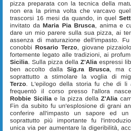
pizza preparata con la tecnica della matu
non era la prima volta che varcavo quella
trascorsi 16 mesi da quando, in quel
Set
invitato da
Maria Pia Brusca
, anima e cu
dare un mio parere sulla sua pizza, ai te
assenza di maturazione dell'impasto. Fu
conobbi
Rosario Terzo
, giovane pizzaiol
fortemente legato alle tradizioni, ai profum
Sicilia
. Sulla pizza della
Z'Alia
espressi li
ben accolto dalla
Sig.ra Brusca
, ma q
soprattutto a stimolare la voglia di mi
Terzo
. L'epilogo della storia fu che di l
frequentò il corso presso l'allora nas
Robbie Sicilia
e la pizza della
Z'Alia
camb
Fin da subito fu un'esplosione di grani anti
conferire al
l'impasto
un sapore ed un 
soprattutto più importante fu l'introduz
unica via per aumentare la digeribilità, a