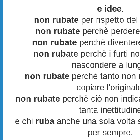
e idee
,
non rubate
per rispetto del 
non rubate
perchè perderes
non rubate
perchè diventere
non rubate
perchè i furti n
nascondere a lun
non rubate
perchè tanto non r
copiare l'original
non rubate
perchè ciò non indic
tanta inettitudin
e chi
ruba
anche una sola volta s
per sempre.