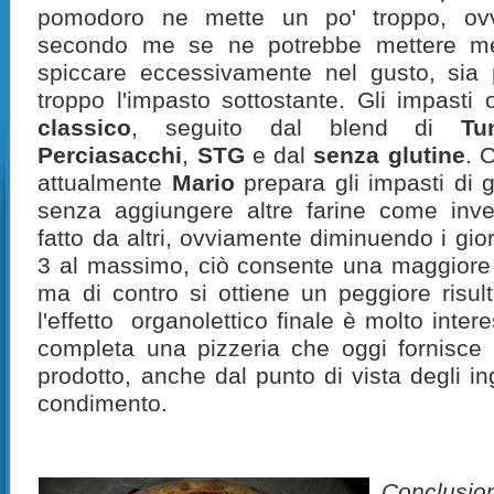
pomodoro ne mette un po' troppo, ovv
secondo me se ne potrebbe mettere me
spiccare eccessivamente nel gusto, sia 
troppo l'impasto sottostante. Gli impasti of
classico
, seguito dal blend di
Tu
Perciasacchi
,
STG
e dal
senza glutine
. 
attualmente
Mario
prepara gli impasti di g
senza aggiungere altre farine come inv
fatto da altri, ovviamente diminuendo i gio
3 al massimo, ciò consente una maggiore in
ma di contro si ottiene un peggiore risu
l'effetto organolettico finale è molto inter
completa una pizzeria che oggi fornisce 
prodotto, anche dal punto di vista degli ing
condimento.
Conclusio