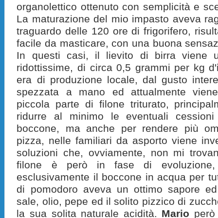
organolettico ottenuto con semplicità e scel
La maturazione del mio impasto aveva rag
traguardo delle 120 ore di frigorifero, risu
facile da masticare, con una buona sensazi
In questi casi, i
l lievito di birra
viene ut
ridottissime, di circa 0,5 grammi per kg d
era di produzione locale, dal gusto inter
spezzata a mano ed attualmente viene
piccola parte di filone triturato, princip
ridurre al minimo le eventuali cessioni
boccone, ma anche per rendere più omo
pizza, nelle familiari da asporto viene inve
soluzioni che, ovviamente, non mi trovan
filone è però in fase di evoluzione, 
esclusivamente il boccone in acqua per tut
di pomodoro aveva un ottimo sapore ed 
sale, olio, pepe ed il solito pizzico di zucc
la sua solita naturale acidità.
Mario
però 