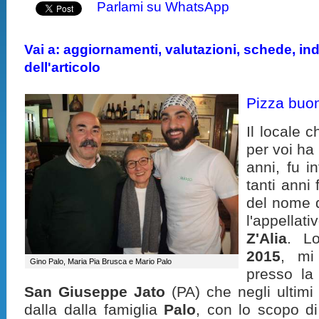
Parlami su WhatsApp
Vai a: aggiornamenti, valutazioni, schede, indi
dell'articolo
Pizza buo
Il locale 
per voi ha
anni, fu i
tanti anni
del nome 
l'appellat
Z'Alia
. L
2015
, mi
Gino Palo, Maria Pia Brusca e Mario Palo
presso la 
San Giuseppe Jato
(PA) che negli ultimi
dalla dalla famiglia
Palo
, con lo scopo di