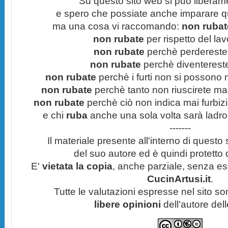
Su questo sito web si può liberam
e spero che possiate anche imparare q
ma una cosa vi raccomando:
non rubate
non rubate
per rispetto del lavo
non rubate
perchè perdereste 
non rubate
perchè diventereste 
non rubate
perchè i furti non si possono
non rubate
perchè tanto non riuscirete mai 
non rubate
perchè ciò non indica mai furbizi
e chi
ruba
anche una sola volta sarà ladro
-------
Il materiale presente all'interno di questo s
del suo autore ed è quindi protetto
E'
vietata la copia
, anche parziale, senza esp
CucinArtusi.it
.
Tutte le valutazioni espresse nel sito s
libere opinioni
dell'autore del