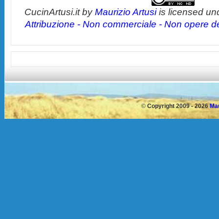
CucinArtusi.it
by
Maurizio Artusi
is licensed un
Attribuzione - Non commerciale - Non opere der
©
Copyright 2009 - 2026
Mau