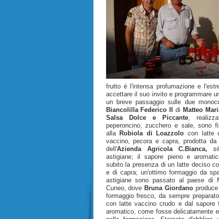
frutto è l'intensa profumazione e l'es
accettare il suo invito e programmare un
un breve passaggio sulle due monocu
Biancolilla Federico II
di
Matteo Mar
Salsa Dolce e Piccante
, realizz
peperoncino, zucchero e sale, sono f
alla
Robiola di Loazzolo
con latte c
vaccino, pecora e capra, prodotta d
dell'
Azienda Agricola C.Bianca,
sit
astigiane; il sapore pieno e aromati
subito la presenza di un latte deciso c
e di capra; un'ottimo formaggio da spa
astigiane sono passato al paese di M
Cuneo, dove
Bruna Giordano
produce
formaggio fresco, da sempre preparato
con latte vaccino crudo e dal sapore 
aromatico, come fosse delicatamente er