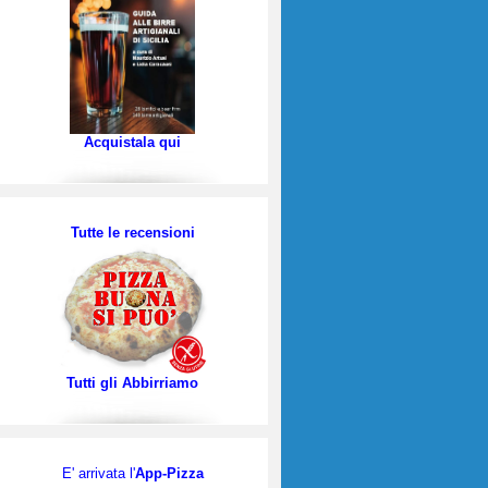
Acquistala qui
Tutte le recensioni
Tutti gli Abbirriamo
E' arrivata l'
App-Pizza