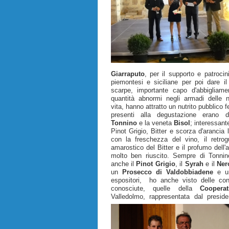
Giarraputo
, per il supporto e patrocin
piemontesi e siciliane per poi dare il
scarpe, importante capo d'abbigliame
quantità abnormi negli armadi delle 
vita, hanno attratto un nutrito pubblico 
presenti alla degustazione erano d
Tonnino
e la veneta
Bisol
; interessant
Pinot Grigio, Bitter e scorza d'arancia 
con la freschezza del vino, il retro
amarostico del Bitter e il profumo dell'a
molto ben riuscito. Sempre di Tonnin
anche il
Pinot Grigio
, il
Syrah
e il
Ner
un
Prosecco di Valdobbiadene
e 
espositori, ho anche visto delle co
conosciute, quelle della
Cooperat
Valledolmo, rappresentata dal presid