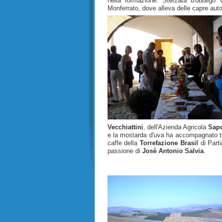
nella formazione. Sterzata d'obbligo
Monferrato, dove alleva delle capre aut
Vecchiattini
, dell'Azienda Agricola
Sapo
e la mostarda d'uva ha accompagnato tut
caffe della
Torrefazione Brasil
di Parti
passione di
Josè Antonio Salvia
.