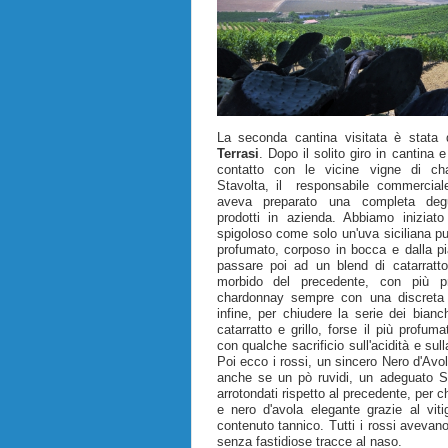
La seconda cantina visitata è stata 
Terrasi
. Dopo il solito giro in cantina 
contatto con le vicine vigne di cha
Stavolta, il responsabile commercia
aveva preparato una completa degu
prodotti in azienda. Abbiamo iniziato
spigoloso come solo un'uva siciliana p
profumato, corposo in bocca e dalla pi
passare poi ad un blend di catarratt
morbido del precedente, con più pr
chardonnay sempre con una discreta s
infine, per chiudere la serie dei bianch
catarratto e grillo, forse il più profum
con qualche sacrificio sull'acidità e sull
Poi ecco i rossi, un sincero Nero d'Avol
anche se un pò ruvidi, un adeguato Sy
arrotondati rispetto al precedente, per c
e nero d'avola elegante grazie al vit
contenuto tannico. Tutti i rossi avevan
senza fastidiose tracce al naso.