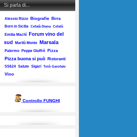
Si parla di...
Biografie
Birra
Alessio Rizzo
Born in Sicilia
Cefalà Diana
Cefalù
Forum vino del
Emilia Machì
Marsala
sud
Marilù Monte
Pizza
Palermo
Peppe Giuffrè
Pizza buona si può
Ristoranti
SS624
Salute
Sigari
Totò Garofalo
Vino
Controllo FUNGHI