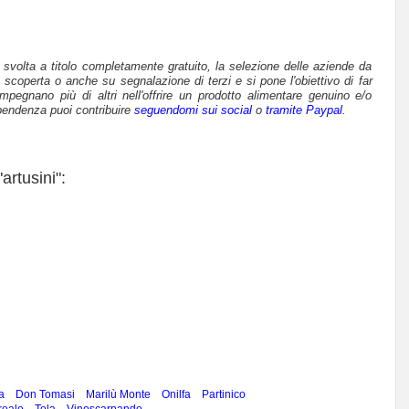
è svolta a titolo completamente gratuito, la selezione delle aziende da
 scoperta o anche su segnalazione di terzi e si pone l'obiettivo di far
mpegnano più di altri nell'offrire un prodotto alimentare genuino e/o
pendenza puoi contribuire
seguendomi sui social
o
tramite Paypal
.
artusini":
a
Don Tomasi
Marilù Monte
Onilfa
Partinico