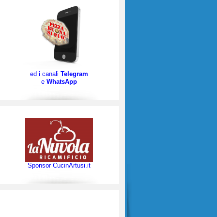
ed i canali
Telegram
e
WhatsApp
Sponsor CucinArtusi.it