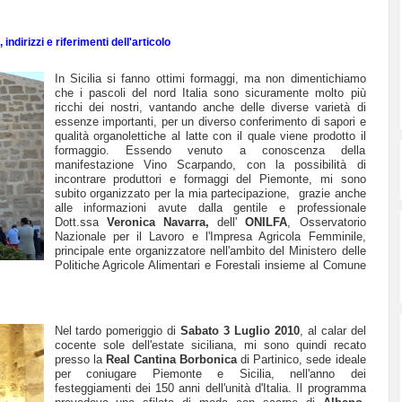
indirizzi e riferimenti dell'articolo
In Sicilia si fanno ottimi formaggi, ma non dimentichiamo
che i pascoli del nord Italia sono sicuramente molto più
ricchi dei nostri, vantando anche delle diverse varietà di
essenze importanti, per un diverso conferimento di sapori e
qualità organolettiche al latte con il quale viene prodotto il
formaggio. Essendo venuto a conoscenza della
manifestazione Vino Scarpando, con la possibilità di
incontrare produttori e formaggi del Piemonte, mi sono
subito organizzato per la mia partecipazione, grazie anche
alle informazioni avute dalla gentile e professionale
Dott.ssa
Veronica Navarra,
dell'
ONILFA
, Osservatorio
Nazionale per il Lavoro e l'Impresa Agricola Femminile,
principale ente organizzatore nell'ambito del Ministero delle
Politiche Agricole Alimentari e Forestali insieme al Comune
Nel tardo pomeriggio di
Sabato 3 Luglio 2010
, al calar del
cocente sole dell'estate siciliana, mi sono quindi recato
presso la
Real Cantina Borbonica
di Partinico, sede ideale
per coniugare Piemonte e Sicilia, nell'anno dei
festeggiamenti dei 150 anni dell'unità d'Italia. Il programma