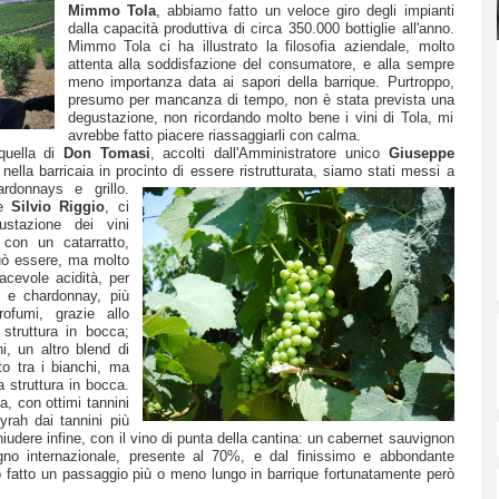
Mimmo Tola
, abbiamo fatto un veloce giro degli impianti
dalla capacità produttiva di circa 350.000 bottiglie all'anno.
Mimmo Tola ci ha illustrato la filosofia aziendale, molto
attenta alla soddisfazione del consumatore, e alla sempre
meno importanza data ai sapori della barrique. Purtroppo,
presumo per mancanza di tempo, non è stata prevista una
degustazione, non ricordando molto bene i vini di Tola, mi
avrebbe fatto piacere riassaggiarli con calma.
quella di
Don Tomasi
, accolti dall'Amministratore unico
Giuseppe
e nella barricaia in procinto di essere ristrutturata, siamo stati messi a
rdonnays e grillo.
le
Silvio Riggio
, ci
stazione dei vini
 con un catarratto,
uò essere, ma molto
acevole acidità, per
o e chardonnay, più
ofumi, grazie allo
truttura in bocca;
i, un altro blend di
ato tra i bianchi, ma
a struttura in bocca.
a, con ottimi tannini
rah dai tannini più
hiudere infine, con il vino di punta della cantina: un cabernet sauvignon
igno internazionale, presente al 70%, e dal finissimo e abbondante
o fatto un passaggio più o meno lungo in barrique fortunatamente però