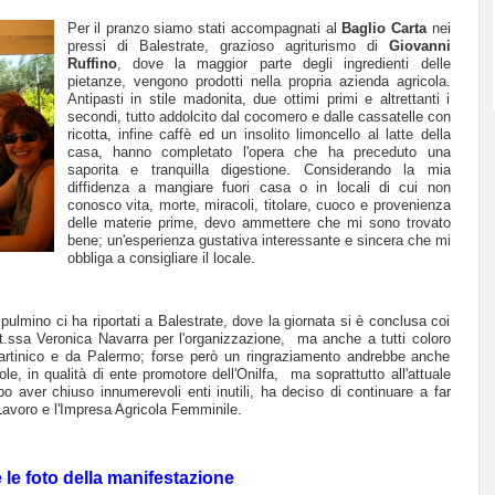
Per il pranzo siamo stati accompagnati al
Baglio Carta
nei
pressi di Balestrate, grazioso agriturismo di
Giovanni
Ruffino
, dove la maggior parte degli ingredienti delle
pietanze, vengono prodotti nella propria azienda agricola.
Antipasti in stile madonita, due ottimi primi e altrettanti i
secondi, tutto addolcito dal cocomero e dalle cassatelle con
ricotta, infine caffè ed un insolito limoncello al latte della
casa, hanno completato l'opera che ha preceduto una
saporita e tranquilla digestione. Considerando la mia
diffidenza a mangiare fuori casa o in locali di cui non
conosco vita, morte, miracoli, titolare, cuoco e provenienza
delle materie prime, devo ammettere che mi sono trovato
bene; un'esperienza gustativa interessante e sincera che mi
obbliga a consigliare il locale.
 pulmino ci ha riportati a Balestrate, dove la giornata si è conclusa coi
tt.ssa Veronica Navarra per l'organizzazione, ma anche a tutti coloro
rtinico e da Palermo; forse però un ringraziamento andrebbe anche
cole, in qualità di ente promotore dell'Onilfa, ma soprattutto all'attuale
opo aver chiuso innumerevoli enti inutili, ha deciso di continuare a far
 Lavoro e l'Impresa Agricola Femminile.
e le foto della manifestazione