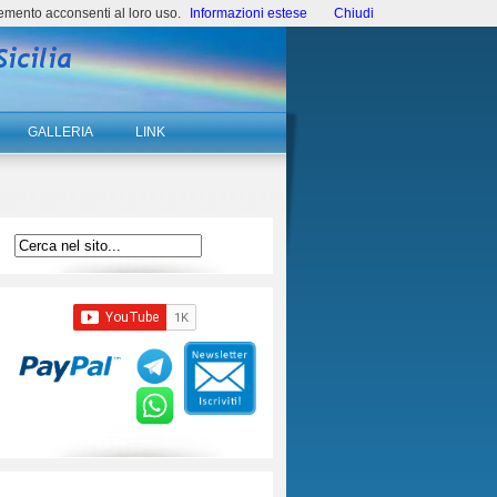
emento acconsenti al loro uso.
Informazioni estese
Chiudi
GALLERIA
LINK