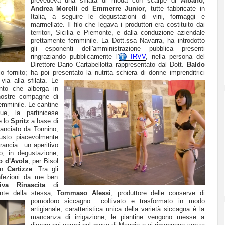
prevedeva una sfilata di moda con scarpe di
Albano
,
Andrea Morelli
ed
Emmerre Junior
, tutte fabbricate in
Italia, a seguire le degustazioni di vini, formaggi e
marmellate. Il filo che legava i produttori era costituito dai
territori, Sicilia e Piemonte, e dalla conduzione aziendale
prettamente femminile. La Dott.ssa Navarra, ha introdotto
gli esponenti dell'amministrazione pubblica presenti
ringraziando pubblicamente l'
IRVV
, nella persona del
Direttore Dario Cartabellotta rappresentato dal Dott.
Baldo
io fornito; ha poi presentato la nutrita schiera di donne imprenditrici
 via alla sfilata.
Le
nto che alberga in
nostre compagne di
femminile. Le cantine
ue, la partinicese
e lo
Spritz
a base di
lanciato da Tonnino,
gusto piacevolmente
rancia.. un aperitivo
o, in degustazione,
o d'Avola
; per Bisol
un
Cartizze
. Tra gli
nfezioni da me ben
iva Rinascita
di
ente della stessa,
Tommaso Alessi
, produttore delle conserve di
pomodoro siccagno coltivato e trasformato in modo
artigianale; caratteristica unica della varietà siccagna è la
mancanza di irrigazione, le piantine vengono messe a