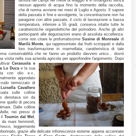
dimora nei campi nel mese di Maggio e vi rimangono senza
nessun apporto di acqua fino la momento della raccolta,
che di norma avviene nei mesi di Luglio e Agosto. Il sapore
della passata è fine e avvolgente, la concentrazione non ha
paragone con altre passate, il ciclo di lavorazione a bassa
temperatura, inferiore a 55 gradi, conserva intatte tutte le
caratteristiche organolettiche del pomodoro. Anche gli altri
partecipanti alle degustazioni erano di assoluta eccellenza:
come non citare le profumatissime
Susine di Monreale
di
Marilù Monte
, qui rappresentate dai frutti sciroppati e dalla
loro trasformazione in marmellata; caratteristica di tale
trema conservabilità che ne fanno un prodotto davvero unico... dovrò
a visita nella sua azienda agricola per approfondire l'argomento.
Dopo
ltivar
Cerasuola e
ia Lo Duca
e la sua
ata con olio e.v.,
inalmente approdato
rudo termizzato di
a
Luisella Cavallero
uata sulle colline
co denotava sin da
ome quello di pecora
lmare. Dalle colline
elle, nei pressi di
 il
Toumin dal Mel
;
 da mani femminili,
fresco, leggermente
borinato, grazie alle delicate infiorescenze esterne appena accennate