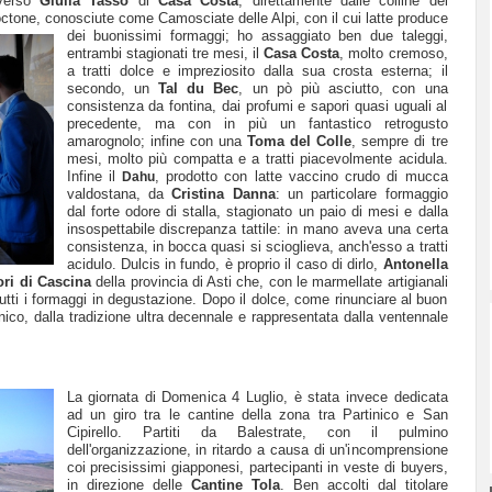
 verso
Giulia Tasso
di
Casa Costa
, direttamente dalle colline del
octone, conosciute come Camosciate delle Alpi, con il cui
latte produce
dei buonissimi formaggi; ho assaggiato ben due taleggi,
entrambi stagionati tre mesi, il
Casa Costa
, molto cremoso,
a tratti dolce e impreziosito dalla sua crosta esterna; il
secondo, un
Tal du Bec
, un pò più asciutto, con una
consistenza da fontina, dai profumi e sapori quasi uguali al
precedente, ma con in più un fantastico retrogusto
amarognolo; infine con una
Toma del Colle
, sempre di tre
mesi, molto più compatta e a tratti piacevolmente acidula.
Infine il
, prodotto con latte vaccino crudo di mucca
Dahu
valdostana, da
Cristina Danna
: un particolare formaggio
dal forte odore di stalla, stagionato un paio di mesi e dalla
insospettabile discrepanza tattile: in mano aveva una certa
consistenza, in bocca quasi si scioglieva, anch'esso a tratti
acidulo. Dulcis in fundo, è proprio il caso di dirlo,
Antonella
ri di Cascina
della provincia di Asti che, con le marmellate artigianali
ti i formaggi in degustazione. Dopo il dolce, come rinunciare al buon
nico, dalla tradizione ultra decennale e rappresentata dalla ventennale
La giornata di Domenica 4 Luglio, è stata invece dedicata
ad un giro tra le cantine della zona tra Partinico e San
Cipirello. Partiti da Balestrate, con il pulmino
dell'organizzazione, in ritardo a causa di un'incomprensione
coi precisissimi giapponesi, partecipanti in veste di buyers,
in direzione delle
Cantine Tola
. Ben accolti dal titolare