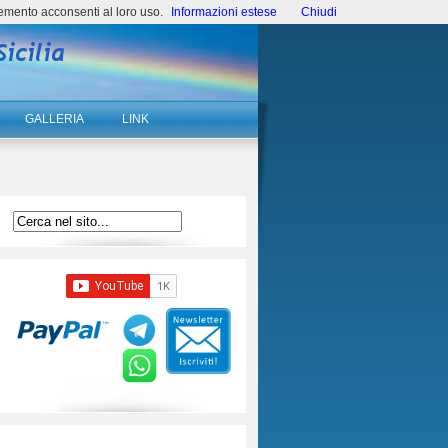
emento acconsenti al loro uso.
Informazioni estese
Chiudi
GALLERIA
LINK