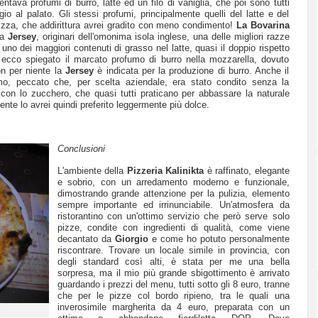
tava profumi di burro, latte ed un filo di vaniglia, che poi sono tutti
io al palato. Gli stessi profumi, principalmente quelli del latte e del
pizza, che addirittura avrei gradito con meno condimento!
La Bovarina
za
Jersey
, originari dell'omonima isola inglese, una delle migliori razze
 uno dei maggiori contenuti di grasso nel latte, quasi il doppio rispetto
, ecco spiegato il marcato profumo di burro nella mozzarella, dovuto
on per niente la
Jersey
è indicata per la produzione di burro. Anche il
o, peccato che, per scelta aziendale, era stato condito senza la
a con lo zucchero, che quasi tutti praticano per abbassare la naturale
ente lo avrei quindi preferito leggermente più dolce.
Conclusioni
L'ambiente della
Pizzeria Kalinikta
è raffinato, elegante
e sobrio, con un arredamento moderno e funzionale,
dimostrando grande attenzione per la pulizia, elemento
sempre importante ed irrinunciabile. Un'atmosfera da
ristorantino con un'ottimo servizio che però serve solo
pizze, condite con ingredienti di qualità, come viene
decantato da
Giorgio
e come ho potuto personalmente
riscontrare. Trovare un locale simile in provincia, con
degli standard così alti, è stata per me una bella
sorpresa, ma il mio più grande sbigottimento è arrivato
guardando i prezzi del menu, tutti sotto gli 8 euro, tranne
che per le pizze col bordo ripieno, tra le quali una
inverosimile margherita da 4 euro, preparata con un