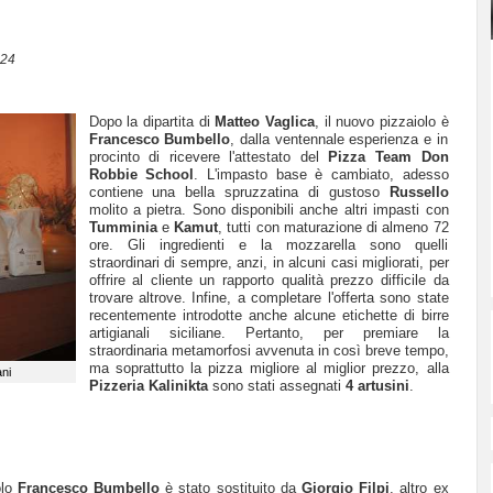
:24
Dopo la dipartita di
Matteo Vaglica
, il nuovo pizzaiolo è
Francesco Bumbello
, dalla ventennale esperienza e in
procinto di ricevere l'attestato del
Pizza Team Don
Robbie School
. L'impasto base è cambiato, adesso
contiene una bella spruzzatina di gustoso
Russello
molito a pietra. Sono disponibili anche altri impasti con
Tumminia
e
Kamut
, tutti con maturazione di almeno 72
ore. Gli ingredienti e la mozzarella sono quelli
straordinari di sempre, anzi, in alcuni casi migliorati, per
offrire al cliente un rapporto qualità prezzo difficile da
trovare altrove. Infine, a completare l'offerta sono state
recentemente
introdotte anche alcune etichette di birre
artigianali siciliane. Pertanto, per premiare la
straordinaria metamorfosi avvenuta in così breve tempo,
ma soprattutto la pizza migliore al miglior prezzo, alla
ani
Pizzeria
Kalinikta
sono stati assegnati
4 artusini
.
lo
Francesco Bumbello
è stato sostituito da
Giorgio Filpi
, altro ex