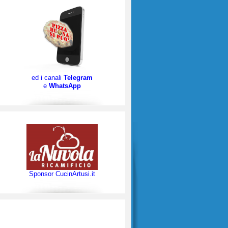
ed i canali
Telegram
e
WhatsApp
Sponsor CucinArtusi.it