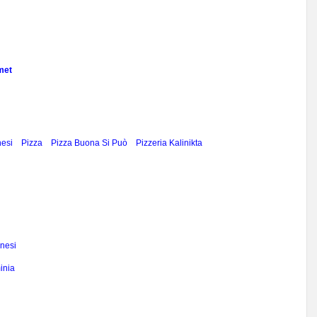
met
nesi
Pizza
Pizza Buona Si Può
Pizzeria Kalinikta
anesi
inia