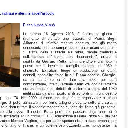
indirizzi e riferimenti dell'articolo
Pizza buona si può
Lo scorso
18 Agosto 2013
, è finalmente giunto il
momento di visitare una pizzeria di
Piana degli
Albanesi
di relativa recente apertura, ma già molto
conosciuta nel suo comprensorio, palermitani compresi.
Si tratta della
Pizzeria Kalinikta
, parola traducibile
dall'albanese all'italiano con "buonanotte", creata e
gestita da
Giorgio Petta
, un imprenditore già noto in
paese per il locale di famiglia
risalente al 1950
e
chiamato
Extrabar
, luogo di produzione di ottimi
cannoli, specialità tipica in cui
Piana
eccelle.
Giorgio
,
da ex calciatore si è dato alla pizza per pura
combinazione, infatti, l'attuale
Kalinikta
originariamente
era un magazzino, dotato di un forno a legna del 1960
inutilizzato da anni, posto al di sotto di un night
gestito
i anni '70. Nel 2000, durante una delle feste organizzate al piano
rgio
di poter utilizzare il bel forno a legna presente sotto alla sala. Il
se a ristrutturare il vecchio magazzino e, forte del forno già presente,
to alla pizza. I
l nostro
Petta
però, col passare degli anni, si è
 di iscriversi ad un corso
F.I.P.
(Federazione Italiana Pizzaioli), sia per
zzaiolo
Matteo Vaglica
, sia per poter sperimentare a casa propria, per
 originario di
Piana
, è un volenteroso pizzaiolo che, nonostante la