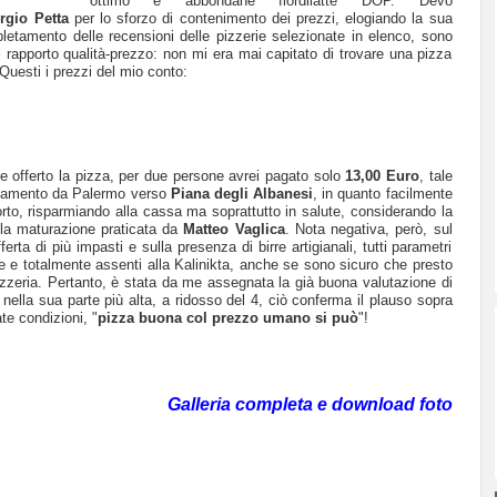
ottimo e abbondane fiordilatte DOP. Devo
rgio Petta
per lo sforzo di contenimento dei prezzi, elogiando la sua
letamento delle recensioni delle pizzerie selezionate in elenco, sono
l rapporto qualità-prezzo: non mi era mai capitato di trovare una pizza
Questi i prezzi del mio conto:
 offerto la pizza, per due persone avrei pagato solo
13,00 Euro
, tale
stamento da Palermo verso
Piana degli Albanesi
, in quanto facilmente
orto, risparmiando alla cassa ma soprattutto in salute, considerando la
 la maturazione praticata da
Matteo Vaglica
. Nota negativa, però, sul
fferta di più impasti e sulla presenza di birre artigianali, tutti parametri
le e totalmente assenti alla Kalinikta, anche se sono sicuro che presto
izzeria. Pertanto, è stata da me assegnata la già buona valutazione di
ella sua parte più alta, a ridosso del 4, ciò conferma il plauso sopra
te condizioni, "
pizza buona col prezzo umano si può
"!
Galleria completa e download foto