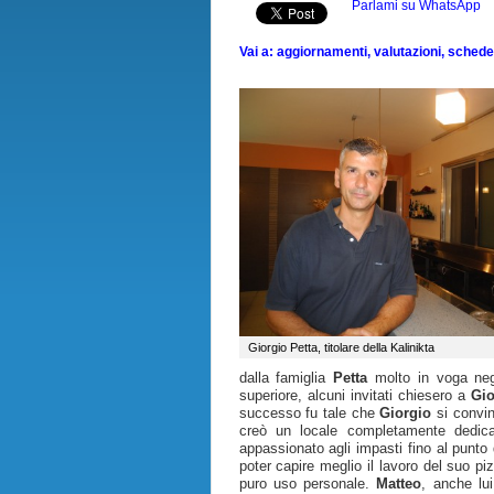
Parlami su WhatsApp
Vai a: aggiornamenti, valutazioni, schede, 
Giorgio Petta, titolare della Kalinikta
dalla famiglia
Petta
molto in voga negl
superiore, alcuni invitati chiesero a
Gio
successo fu tale che
Giorgio
si convin
creò un locale completamente dedica
appassionato agli impasti fino al punto
poter capire meglio il lavoro del suo pi
puro uso personale.
Matteo
, anche lui