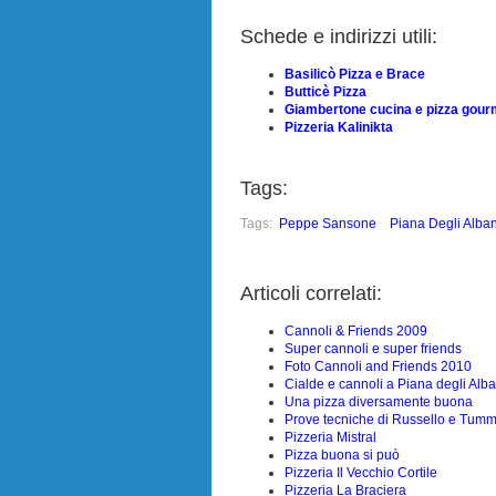
Schede e indirizzi utili:
Basilicò Pizza e Brace
Butticè Pizza
Giambertone cucina e pizza gour
Pizzeria Kalinikta
Tags:
Tags:
Peppe Sansone
Piana Degli Alba
Articoli correlati:
Cannoli & Friends 2009
Super cannoli e super friends
Foto Cannoli and Friends 2010
Cialde e cannoli a Piana degli Alb
Una pizza diversamente buona
Prove tecniche di Russello e Tumm
Pizzeria Mistral
Pizza buona si può
Pizzeria Il Vecchio Cortile
Pizzeria La Braciera