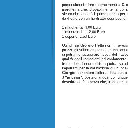
personalmente fare i compimenti a
Gio
margherita che, probabilmente, al comp
sicuro che vincerà il primo premio per i
da 4 euro con un fiordilatte così buono! 
1 margherita: 4,00 Euro
1 minerale 1 Lt: 2,00 Euro
1 coperto: 1,50 Euro
Quindi, se
Giorgio Petta
non mi avesse
prezzo giustifica ampiamente uno spo
si potranno recuperare i costi del trasp
qualità degli ingredienti ed ovviamente
fronte delle farine molite a pietra, sull'o
importanti per la valutazione di un loca
Giorgio
aumenterà l'offerta della sua p
3 "artusini"
, posizionandosi comunque n
descritto ed è la prova che, in determina