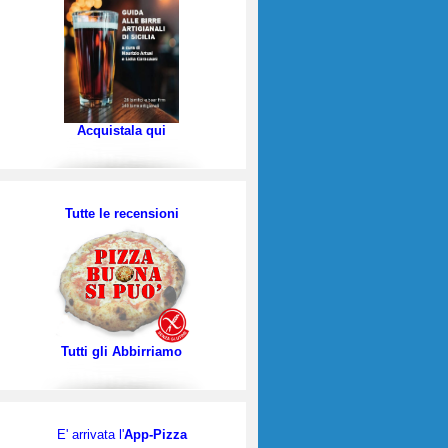
Acquistala qui
Tutte le recensioni
Tutti gli Abbirriamo
E' arrivata l'
App-Pizza