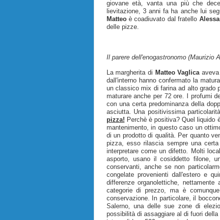
giovane età, vanta una più che decen
lievitazione, 3 anni fa ha anche lui se
Matteo
è coadiuvato dal fratello
Alessa
delle pizze.
Il parere dell'enogastronomo (Maurizio A
La margherita di
Matteo Vaglica
aveva 
dall'interno hanno confermato la matura
un classico mix di farina ad alto grado 
maturare anche per 72 ore. I profumi de
con una certa predominanza della doppi
asciutta. Una positivissima particolari
pizza!
Perchè è positiva? Quel liquido è
mantenimento, in questo caso un ottimo
di un prodotto di qualità. Per quanto ven
pizza, esso rilascia sempre una certa
interpretare come un difetto. Molti local
asporto, usano il cosiddetto filone, 
conservanti, anche se non particolarme
congelate provenienti dall'estero e qu
differenze organolettiche, nettament
categorie di prezzo, ma è comunque u
conservazione. In particolare, il bocco
Salerno, una delle sue zone di elezi
possibilità di assaggiare al di fuori del