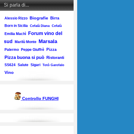
Si parla di...
Biografie
Birra
Alessio Rizzo
Born in Sicilia
Cefalà Diana
Cefalù
Forum vino del
Emilia Machì
Marsala
sud
Marilù Monte
Pizza
Palermo
Peppe Giuffrè
Pizza buona si può
Ristoranti
SS624
Salute
Sigari
Totò Garofalo
Vino
Controllo FUNGHI