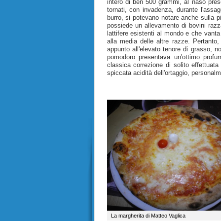
intero di ben 500 grammi, al naso presen
tornati, con invadenza, durante l'assagg
burro, si potevano notare anche sulla 
possiede un allevamento di bovini raz
lattifere esistenti al mondo e che vanta
alla media delle altre razze. Pertanto
appunto all'elevato tenore di grasso, n
pomodoro presentava un'ottimo profum
classica correzione di solito effettuat
spiccata acidità dell'ortaggio, personalm
La margherita di Matteo Vaglica