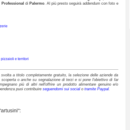
i Professional
di
Palermo
. Al più presto seguirà addendum con foto e
zerie
izzaioli e territori
è svolta a titolo completamente gratuito, la selezione delle aziende da
 scoperta o anche su segnalazione di terzi e si pone l'obiettivo di far
mpegnano più di altri nell'offrire un prodotto alimentare genuino e/o
pendenza puoi contribuire
seguendomi sui social
o
tramite Paypal
.
artusini":