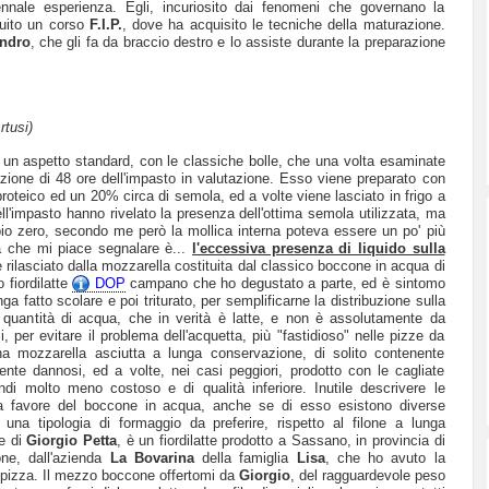
nale esperienza. Egli, incuriosito dai fenomeni che governano la
guito un corso
F.I.P.
, dove ha acquisito le tecniche della maturazione.
ndro
, che gli fa da braccio destro e lo assiste durante la preparazione
rtusi)
un aspetto standard, con le classiche bolle, che una volta esaminate
zione di 48 ore dell'impasto in valutazione. Esso viene preparato con
proteico ed un 20% circa di semola, ed a volte viene lasciato in frigo a
ll'impasto hanno rivelato la presenza dell'ottima semola utilizzata, ma
o zero, secondo me però la mollica interna poteva essere un po' più
tà che mi piace segnalare è...
l'eccessiva presenza di liquido sulla
 rilasciato dalla mozzarella costituita dal classico boccone in acqua di
 fiordilatte
DOP
campano che ho degustato a parte, ed è sintomo
ga fatto scolare e poi triturato, per semplificarne la distribuzione sulla
 quantità di acqua, che in verità è latte, e non è assolutamente da
i, per evitare il problema dell'acquetta, più "fastidioso" nelle pizze da
una mozzarella asciutta a lunga conservazione, di solito contenente
nte dannosi, ed a volte, nei casi peggiori, prodotto con le cagliate
indi molto meno costoso e di qualità inferiore. Inutile descrivere le
e a favore del boccone in acqua, anche se di esso esistono diverse
na tipologia di formaggio da preferire, rispetto al filone a lunga
ne di
Giorgio Petta
, è un fiordilatte prodotto a Sassano, in provincia di
one, dall'azienda
La Bovarina
della famiglia
Lisa
, che ho avuto la
la pizza. Il mezzo boccone offertomi da
Giorgio
, del ragguardevole peso