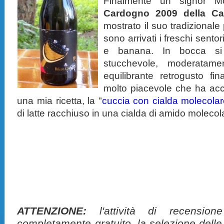
Finalmente un signor Mo
Cardogno 2009 della Can
mostrato il suo tradizional
sono arrivati i freschi sent
e banana. In bocca si 
stucchevole, moderata
equilibrante retrogusto f
molto piacevole che ha a
una mia ricetta, la "
cuccia con cialda molecola
di latte racchiuso in una cialda di amido molecol
ATTENZIONE:
l'attività di recension
completamente gratuito, la selezione delle