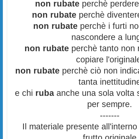
non rubate
perchè perderes
non rubate
perchè diventere
non rubate
perchè i furti n
nascondere a lun
non rubate
perchè tanto non r
copiare l'original
non rubate
perchè ciò non indic
tanta inettitudin
e chi
ruba
anche una sola volta s
per sempre.
-------
Il materiale presente all'interno
frutto originale