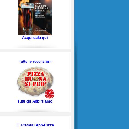
Acquistala qui
Tutte le recensioni
Tutti gli Abbirriamo
E' arrivata l'
App-Pizza