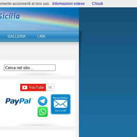
emento acconsenti al loro uso.
Informazioni estese
Chiudi
GALLERIA
LINK