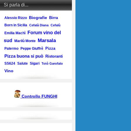
Si parla di...
Biografie
Birra
Alessio Rizzo
Born in Sicilia
Cefalà Diana
Cefalù
Forum vino del
Emilia Machì
Marsala
sud
Marilù Monte
Pizza
Palermo
Peppe Giuffrè
Pizza buona si può
Ristoranti
SS624
Salute
Sigari
Totò Garofalo
Vino
Controllo FUNGHI