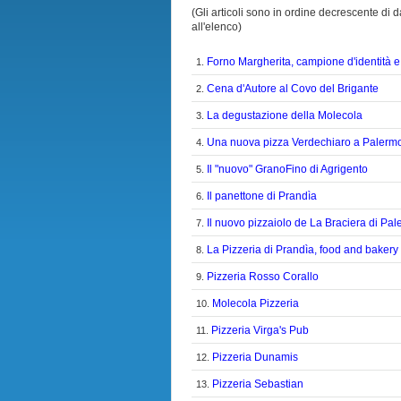
(Gli articoli sono in ordine decrescente di da
all'elenco)
Forno Margherita, campione d'identità e 
1.
Cena d'Autore al Covo del Brigante
2.
La degustazione della Molecola
3.
Una nuova pizza Verdechiaro a Palerm
4.
Il "nuovo" GranoFino di Agrigento
5.
Il panettone di Prandìa
6.
Il nuovo pizzaiolo de La Braciera di Pa
7.
La Pizzeria di Prandìa, food and bakery
8.
Pizzeria Rosso Corallo
9.
Molecola Pizzeria
10.
Pizzeria Virga's Pub
11.
Pizzeria Dunamis
12.
Pizzeria Sebastian
13.