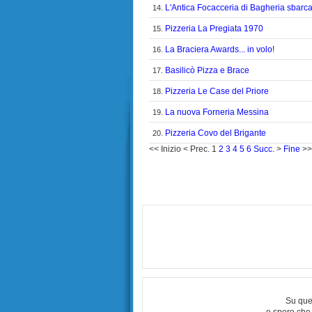
L'Antica Focacceria di Bagheria sbarc
14.
Pizzeria La Pregiata 1970
15.
La Braciera Awards... in volo!
16.
Basilicò Pizza e Brace
17.
Pizzeria Le Case del Priore
18.
La nuova Forneria Messina
19.
Pizzeria Covo del Brigante
20.
<<
Inizio
<
Prec.
1
2
3
4
5
6
Succ.
>
Fine
>>
Su que