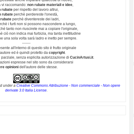
 possiate anche imparare qualcosa di nuovo,
 vi raccomando:
non rubate materiali e idee
,
 rubate
per rispetto del lavoro altrui,
n rubate
perchè perdereste l'onestà,
 rubate
perchè diventereste dei ladri,
chè i furti non si possono nascondere a lungo,
hè tanto non riuscirete mai a copiare l'originale,
 ciò non indica mai furbizia, ma tanta inettitudine
e una sola volta sarà ladro e inetto per sempre.
-------
esente all'interno di questo sito è frutto originale
autore ed è quindi protetto da
copyright
.
 parziale, senza esplicita autorizzazione di
CucinArtusi.it
.
utazioni espresse nel sito sono da considerarsi
ere opinioni
dell'autore delle stesse.
ed under a
Creative Commons Attribuzione - Non commerciale - Non opere
derivate 3.0 Italia License
.