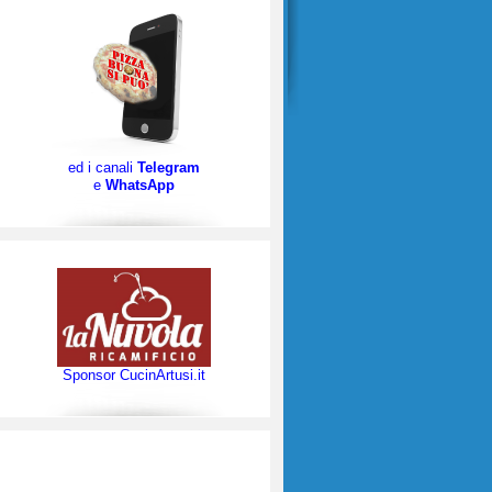
ed i canali
Telegram
e
WhatsApp
Sponsor CucinArtusi.it