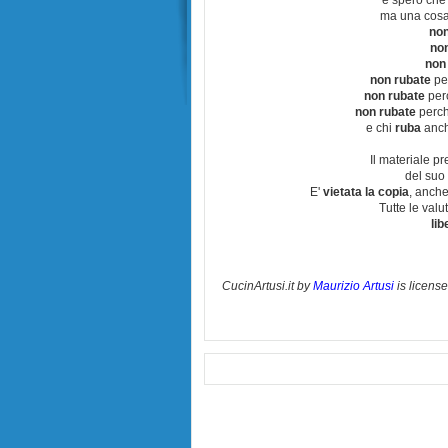
e spero che
ma una cosa
non
no
non
non rubate
per
non rubate
perc
non rubate
perchè
e chi
ruba
anch
Il materiale pr
del suo 
E'
vietata la copia
, anche
Tutte le val
lib
CucinArtusi.it
by
Maurizio Artusi
is licens