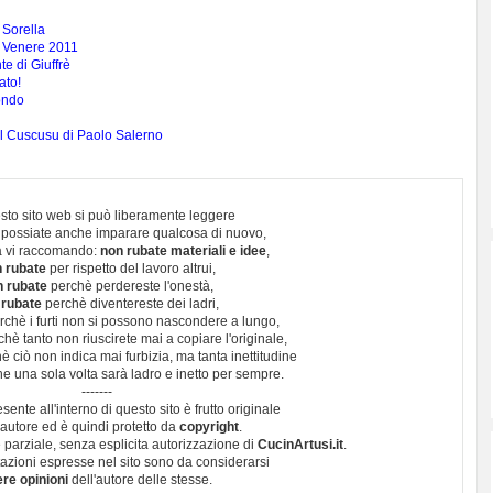
a Sorella
di Venere 2011
e di Giuffrè
ato!
mondo
el Cuscusu di Paolo Salerno
sto sito web si può liberamente leggere
 possiate anche imparare qualcosa di nuovo,
 vi raccomando:
non rubate materiali e idee
,
 rubate
per rispetto del lavoro altrui,
n rubate
perchè perdereste l'onestà,
 rubate
perchè diventereste dei ladri,
chè i furti non si possono nascondere a lungo,
hè tanto non riuscirete mai a copiare l'originale,
 ciò non indica mai furbizia, ma tanta inettitudine
e una sola volta sarà ladro e inetto per sempre.
-------
esente all'interno di questo sito è frutto originale
autore ed è quindi protetto da
copyright
.
 parziale, senza esplicita autorizzazione di
CucinArtusi.it
.
utazioni espresse nel sito sono da considerarsi
ere opinioni
dell'autore delle stesse.