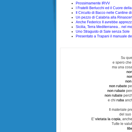
Prossimamente IRVV
I Fratelli Berlucchi ed il Cuore dell
Il Circuito di Bacco nelle Cantine 
Un pezzo di Calabria alla Rinascent
Anche Federico II avrebbe apprezz
Sicilia, Terra Mediterranea... nel 
Uno Stragusto di Sale senza Sole
Presentato a Trapani il manuale d
Su que
e spero che
ma una cosa
non
no
non
non rubate
per
non rubate
perc
non rubate
perchè
e chi
ruba
anch
Il materiale pr
del suo 
E'
vietata la copia
, anche
Tutte le val
lib