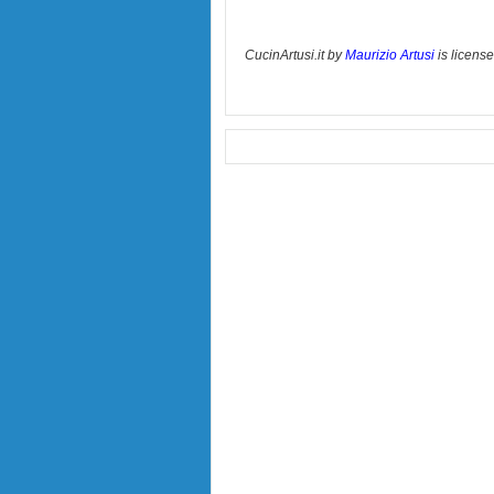
CucinArtusi.it
by
Maurizio Artusi
is licens