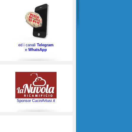
ed i canali
Telegram
e
WhatsApp
Sponsor CucinArtusi.it