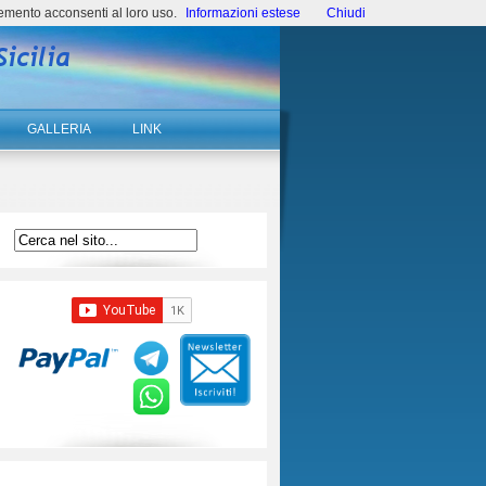
emento acconsenti al loro uso.
Informazioni estese
Chiudi
GALLERIA
LINK