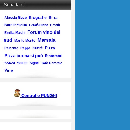
Si parla di...
Biografie
Birra
Alessio Rizzo
Born in Sicilia
Cefalà Diana
Cefalù
Forum vino del
Emilia Machì
Marsala
sud
Marilù Monte
Pizza
Palermo
Peppe Giuffrè
Pizza buona si può
Ristoranti
SS624
Salute
Sigari
Totò Garofalo
Vino
Controllo FUNGHI