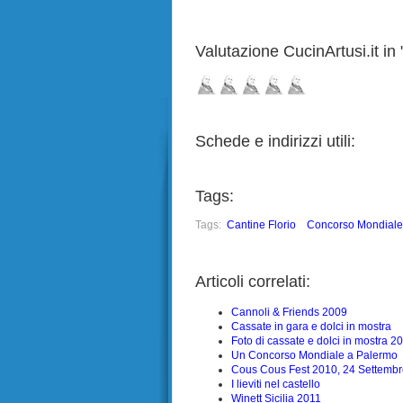
Valutazione CucinArtusi.it in "
Schede e indirizzi utili:
Tags:
Tags:
Cantine Florio
Concorso Mondiale 
Articoli correlati:
Cannoli & Friends 2009
Cassate in gara e dolci in mostra
Foto di cassate e dolci in mostra 2
Un Concorso Mondiale a Palermo
Cous Cous Fest 2010, 24 Settembr
I lieviti nel castello
Winett Sicilia 2011