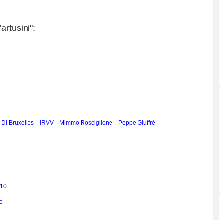
artusini":
Di Bruxelles
IRVV
Mimmo Rosciglione
Peppe Giuffrè
010
e