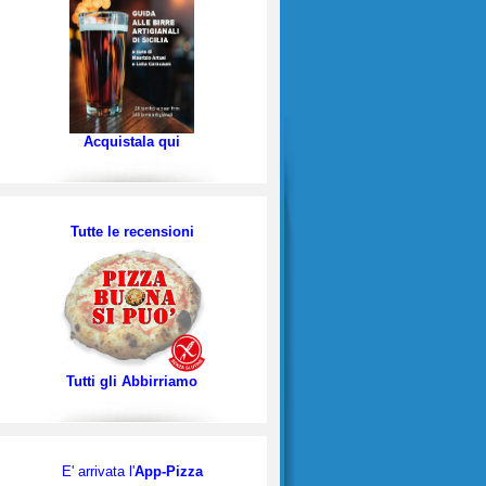
Acquistala qui
Tutte le recensioni
Tutti gli Abbirriamo
E' arrivata l'
App-Pizza