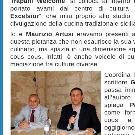
Trapani Welcome
, si colloca all’intern
portato avanti dal centro di cultura
Excelsior
”, che mira proprio allo studio,
divulgazione della cucina tradizionale sicili
Io e
Maurizio Artusi
eravamo presenti al
questa pietanza che non esaurisce la sua vo
culinario, ma spazia in una dimensione squ
cous cous, infatti, è anche veicolo di cul
mediazione tra culture diverse.
Coordina i
scrittore
G
passa imm
all’autore
spiega
P
come form
cous e d
oggigiorno
notorietà 