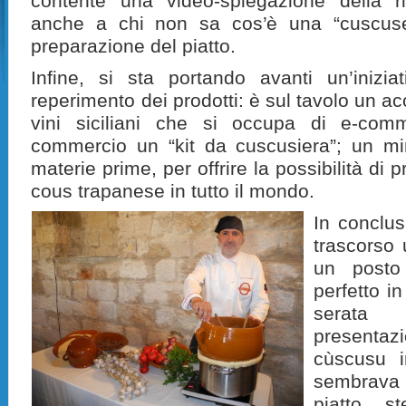
contente una video-spiegazione della ri
anche a chi non sa cos’è una “cuscuser
preparazione del piatto.
Infine, si sta portando avanti un’inizia
reperimento dei prodotti: è sul tavolo un a
vini siciliani che si occupa di e-com
commercio un “kit da cuscusiera”; un mini-
materie prime, per offrire la possibilità di
cous trapanese in tutto il mondo.
In conclus
trascorso 
un posto 
perfetto i
serata 
presentaz
cùscusu i
sembrava 
piatto s