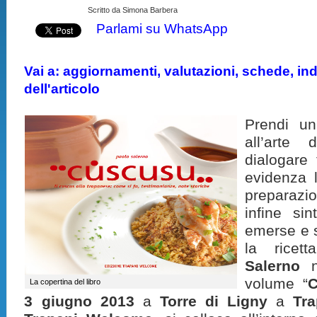
Scritto da Simona Barbera
Parlami su WhatsApp
Vai a: aggiornamenti, valutazioni, schede, indi
dell'articolo
Prendi un
all’arte 
dialogare 
evidenza l
preparazi
infine sin
emerse e s
la rice
Salerno
ne
volume “
La copertina del libro
3 giugno 2013
a
Torre di Ligny
a
Tra