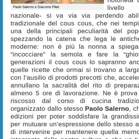
livello 
Paolo Salerno e Giacomo Pilati
nazionale- si va via via perdendo abil
tradizionale del cous cous, che nei tempi
una della principali peculiarità del po
spezzando la catena che lega le antich
moderne: non è più la nonna a spieg
“incocciare” la semola e fare la “ghio
generazioni il cous cous lo sapranno a
quelle ricette che ormai si trovano a larga
con l’ausilio di prodotti precotti che, accel
annullano la sacralità del rito di prepara
almeno 5 ore di lavorazione. Ne è prova
riscosso dal corso di cucina tradiz
organizzato dallo stesso
Paolo Salerno
, c
edizioni per poter soddisfare la grandissim
per mutuare un’espressione dello stesso 
di intervenire per mantenere quella memo