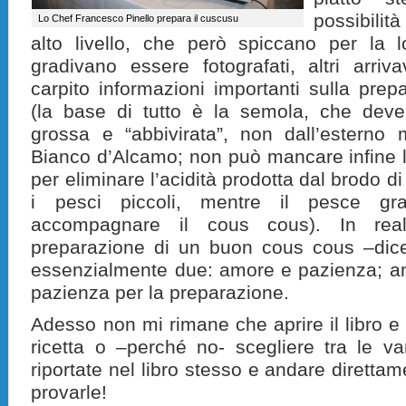
possibili
Lo Chef Francesco Pinello prepara il cuscusu
alto livello, che però spiccano per la l
gradivano essere fotografati, altri arriva
carpito informazioni importanti sulla pre
(la base di tutto è la semola, che dev
grossa e “abbivirata”, non dall’esterno 
Bianco d’Alcamo; non può mancare infine l
per eliminare l’acidità prodotta dal brodo d
i pesci piccoli, mentre il pesce g
accompagnare il cous cous). In real
preparazione di un buon cous cous –di
essenzialmente due: amore e pazienza; am
pazienza per la preparazione.
Adesso non mi rimane che aprire il libro e
ricetta o –perché no- scegliere tra le var
riportate nel libro stesso e andare direttame
provarle!