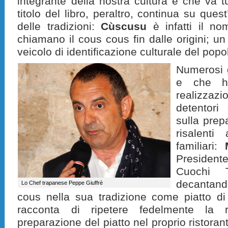
integrante della nostra cultura e che va tut
titolo del libro, peraltro, continua su que
delle tradizioni:
Cùscusu
è infatti il no
chiamano il cous cous fin dalle origini; u
veicolo di identificazione culturale del pop
Numerosi g
e che ha
realizzaz
detentori
sulla prep
risalenti 
familiari:
Presiden
Cuochi T
decantand
Lo Chef trapanese Peppe Giuffrè
cous nella sua tradizione come piatto di 
racconta di ripetere fedelmente la ri
preparazione del piatto nel proprio ristoran