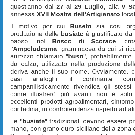
quest'anno dal
27 al 29 Luglio
, alla
V Sa
annessa
XVII Mostra dell'Artigianato
local
Il motivo per cui
Buseto
sia così org
produzione delle
busiate
è giustificato dal
paese, nel
Bosco di Scorace
, cre
l'
Ampelodesma
, graminacea da cui si rica
attrezzo chiamato "
buso
", probabilmente 
da calza, utilizzato nella produzione de
deriva anche il suo nome. Ovviamente, 
casi analoghi, il confinante 
campanilisticamente rivendica gli stessi
come illustrerò più avanti non è sol
eccellenti
prodotti agroalimentari, sintomo
contadina, in controtendenza rispetto ad altr
Le "
busiate
" tradizionali devono essere p
mano, con grano duro siciliano della zona e 