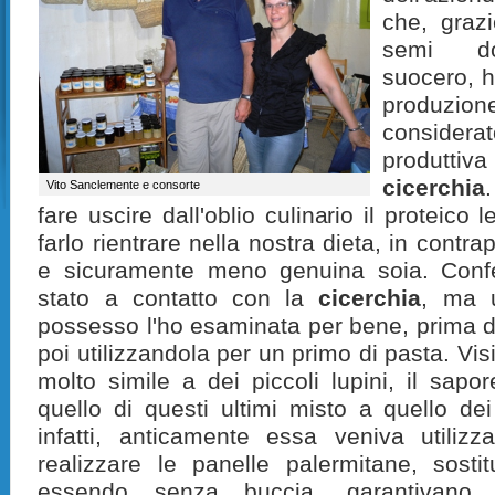
che, graz
semi don
suocero, h
produzi
considera
produttiv
cicerchia
Vito Sanclemente e consorte
fare uscire dall'oblio culinario il proteic
farlo rientrare nella nostra dieta, in contra
e sicuramente meno genuina soia. Con
stato a contatto con la
cicerchia
, ma u
possesso l'ho esaminata per bene, prima 
poi utilizzandola per un primo di pasta. Vi
molto simile a dei piccoli lupini, il sapo
quello di questi ultimi misto a quello dei
infatti, anticamente essa veniva utilizz
realizzare le panelle palermitane, sosti
essendo senza buccia, garantivano 