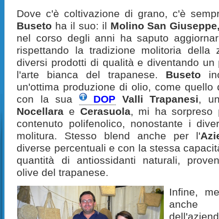
Dove c'è coltivazione di grano, c'è sem
Buseto
ha il suo: il
Molino San Giuseppe
nel corso degli anni ha saputo aggiornar
rispettando la tradizione molitoria dell
diversi prodotti di qualità e diventando un 
l'arte bianca del trapanese.
Buseto
ino
un'ottima produzione di olio, come quello d
con la sua
DOP
Valli Trapanesi
, u
Nocellara
e
Cerasuola
, mi ha sorpreso 
contenuto polifenolico, nonostante i diver
molitura. Stesso blend anche per l'
Azi
diverse percentuali e con la stessa capacit
quantità di antiossidanti naturali, proven
olive del trapanese.
Infine, m
anch
dell'azie