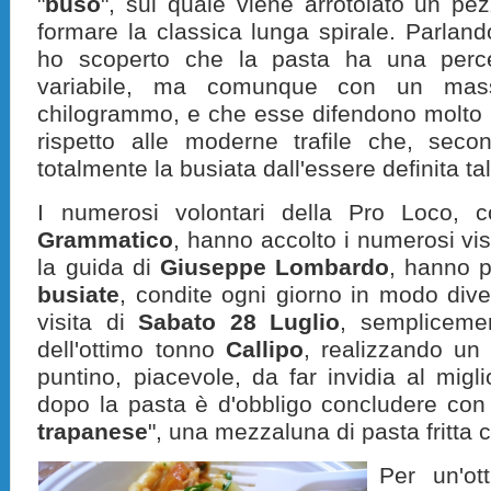
"
buso
", sul quale viene arrotolato un pez
formare la classica lunga spirale. Parland
ho scoperto che la pasta ha una perc
variabile, ma comunque con un mas
chilogrammo, e che esse difendono molto 
rispetto alle moderne trafile che, secon
totalmente la busiata dall'essere definita ta
I numerosi volontari della Pro Loco, 
Grammatico
, hanno accolto i numerosi vis
la guida di
Giuseppe Lombardo
, hanno p
busiate
, condite ogni giorno in modo div
visita di
Sabato 28 Luglio
, sempliceme
dell'ottimo tonno
Callipo
, realizzando un 
puntino, piacevole, da far invidia al migli
dopo la pasta è d'obbligo concludere con 
trapanese
", una mezzaluna di pasta fritta co
Per un'o