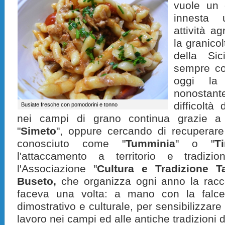
vuole un 
innesta 
attività a
la granicol
della Si
sempre co
oggi la 
nonostan
difficoltà
Busiate fresche con pomodorini e tonno
nei campi di grano continua grazie a 
"
Simeto
", oppure cercando di recuperare 
conosciuto come "
Tumminia
" o "
Ti
l'attaccamento a territorio e tradizi
l'Associazione "
Cultura e Tradizione T
Buseto,
che organizza ogni anno la racc
faceva una volta: a mano con la falc
dimostrativo e culturale, per sensibilizzare
lavoro nei campi ed alle antiche tradizioni d