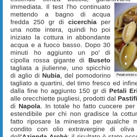
immediata.
Il test l'ho continuato
mettendo a bagno di acqua
fredda 250 gr di
cicerchia
per
una notte intera, quindi ho poi
iniziato la cottura in abbondante
acqua e a fuoco basso. Dopo 30
minuti ho aggiunto un po' di
cipolla rossa gigante di
Buseto
tagliata a jiulienne, uno spicchio
di aglio di
Nubia
, del pomodorino
Petali ericini
tagliato a quartini, del timo fresco ed infi
dalla fine ho aggiunto 150 gr di
Petali Er
alle orecchiette pugliesi, prodotti
dal
Pastif
di
Napola
. In
totale ho fatto cuocere per
estendibile per chi non gradisce la cott
fatto riposare la minestra per qualche m
condito con olio extravergine di oliv
dell'
Azienda Archè
: il risultato è stato ec