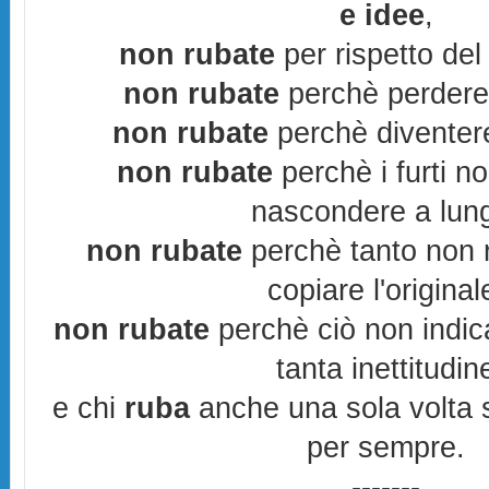
e idee
,
non rubate
per rispetto del 
non rubate
perchè perderes
non rubate
perchè diventere
non rubate
perchè i furti n
nascondere a lun
non rubate
perchè tanto non r
copiare l'original
non rubate
perchè ciò non indic
tanta inettitudin
e chi
ruba
anche una sola volta s
per sempre.
-------