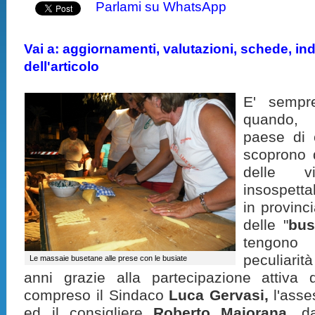
Parlami su WhatsApp
Vai a: aggiornamenti, valutazioni, schede, indi
dell'articolo
E' sempr
quando, 
paese di c
scoprono 
delle vit
insospetta
in provinc
delle "
bus
tengon
peculiarità
Le massaie busetane alle prese con le busiate
anni grazie alla partecipazione attiva d
compreso il Sindaco
Luca Gervasi,
l'ass
ed il consigliere
Roberto Maiorana
, d