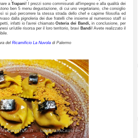
rnare a
Trapani
! I prezzi sono commisurati all'impegno e alla qualità dei
esistono ben 5 menu degustazione, di cui uno vegetariano, che consiglio
osì si può percorrere la stessa strada dello chef e capirne filosofia ed
vaso dalla pignoleria dei due fratelli che insieme al numeroso staff si
etti, infatti io l'avrei chiamato
Osteria dei Bandi,
in conclusione, per
si un'utile risorsa per il loro territorio, bravi
Bandi
! Avete realizzato il
bile.
ura del
Ricamificio La Nuvola
di Palermo