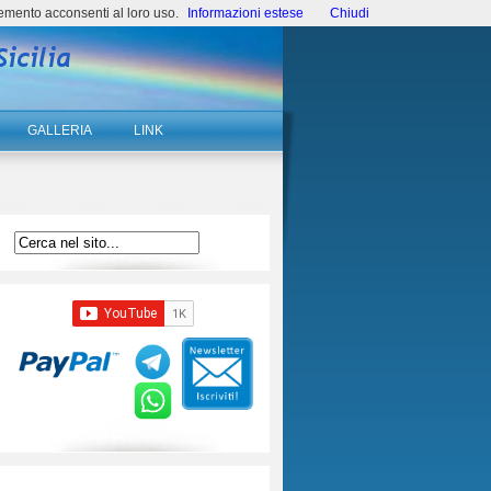
emento acconsenti al loro uso.
Informazioni estese
Chiudi
GALLERIA
LINK