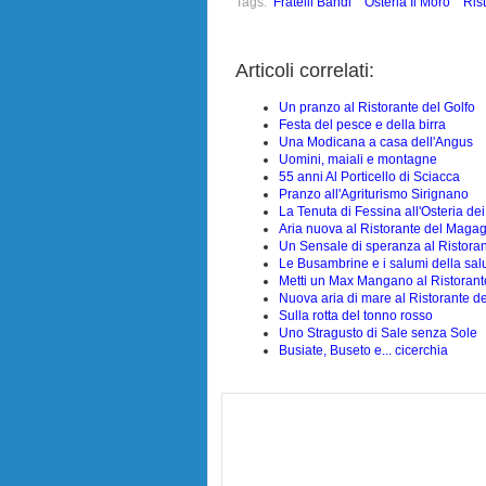
Tags:
Fratelli Bandi
Osteria Il Moro
Rist
Articoli correlati:
Un pranzo al Ristorante del Golfo
Festa del pesce e della birra
Una Modicana a casa dell'Angus
Uomini, maiali e montagne
55 anni Al Porticello di Sciacca
Pranzo all'Agriturismo Sirignano
La Tenuta di Fessina all'Osteria dei
Aria nuova al Ristorante del Magag
Un Sensale di speranza al Ristora
Le Busambrine e i salumi della sal
Metti un Max Mangano al Ristorante
Nuova aria di mare al Ristorante de
Sulla rotta del tonno rosso
Uno Stragusto di Sale senza Sole
Busiate, Buseto e... cicerchia