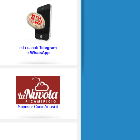
ed i canali
Telegram
e
WhatsApp
Sponsor CucinArtusi.it