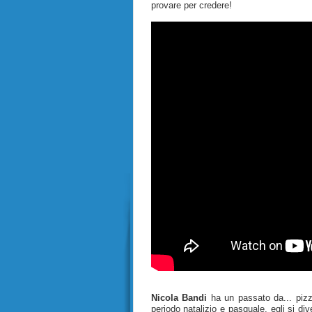
provare per credere!
Nicola Bandi
ha un passato da... pizza
periodo natalizio e pasquale, egli si d