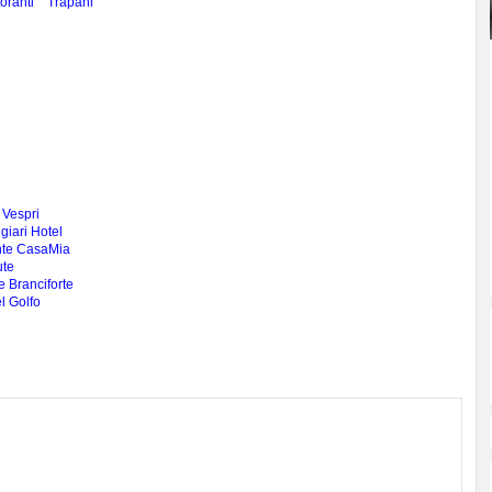
oranti
Trapani
 Vespri
giari Hotel
nte CasaMia
ute
 Branciforte
l Golfo