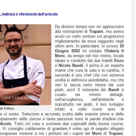
indirizzi e riferimenti dell'articolo
Da diverso tempo non mi approcciavo
alla ristorazione di
Trapani
, ma avevo
avuto un certo sentore sul progressivo
miglioramento da essa raggiunto negli
ultimi anni. In particolare, lo scorso
10
Giugno 2022
ho visitato l'
Osteria Il
Moro
, da tempo nel mio mirino, locale
ideato e condotto dai due fratelli
Enzo
e
Nicola Bandi
, il primo è un esperto
maitre che cura la sala e la cantina, il
secondo è uno chef che con estrema
umiltà si definisce autodidatta, ma che
non lo lascia certo intuire dai suoi
piatti, anzi! Il ristorante dei
Bandi
è
curato nei minimi dettagli,
nell'accoglienza, nell'ambiente e
soprattutto nei piatti, il loro sviluppo
de Il Moro
infatti a volte costa anni di
 e si sente. Selezione e accurata scelta delle materie prime e delle
ppiamento delle stesse e tanta passione sono le parole d'ordine che
Nicola
. Tutto ciò crea e sostiene due capisaldi della buona cucina:
i. Vi consiglio caldamente di guardare il video qui di seguito allegato
assaporare insieme a me i profumi ed i sapori del
Moro
di
Trapani
,