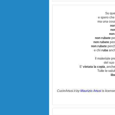
Su que
e spero che
ma una cosa
non
no
non
non rubate
per
non rubate
perc
non rubate
perchè
e chi
ruba
anch
Il materiale pr
del suo 
E'
vietata la copia
, anche
Tutte le val
lib
CucinArtusi.it
by
Maurizio Artusi
is licens