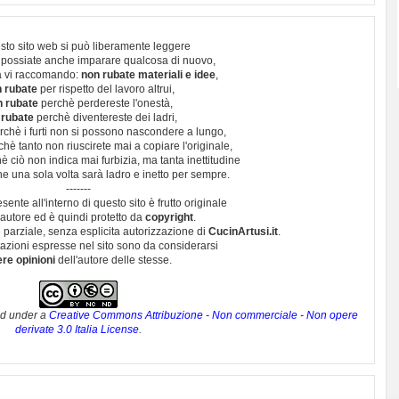
sto sito web si può liberamente leggere
 possiate anche imparare qualcosa di nuovo,
 vi raccomando:
non rubate materiali e idee
,
 rubate
per rispetto del lavoro altrui,
n rubate
perchè perdereste l'onestà,
 rubate
perchè diventereste dei ladri,
chè i furti non si possono nascondere a lungo,
hè tanto non riuscirete mai a copiare l'originale,
 ciò non indica mai furbizia, ma tanta inettitudine
e una sola volta sarà ladro e inetto per sempre.
-------
esente all'interno di questo sito è frutto originale
autore ed è quindi protetto da
copyright
.
 parziale, senza esplicita autorizzazione di
CucinArtusi.it
.
utazioni espresse nel sito sono da considerarsi
ere opinioni
dell'autore delle stesse.
ed under a
Creative Commons Attribuzione - Non commerciale - Non opere
derivate 3.0 Italia License
.