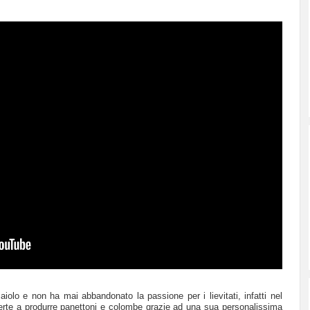
iolo e non ha mai abbandonato la passione per i lievitati, infatti nel
iverte a produrre panettoni e colombe grazie ad una sua personalissima