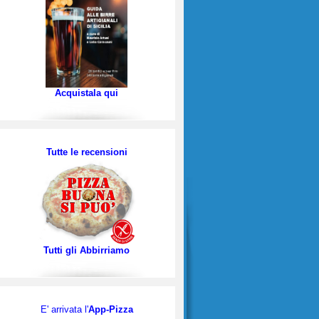
Acquistala qui
Tutte le recensioni
Tutti gli Abbirriamo
E' arrivata l'
App-Pizza