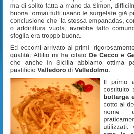
ma di solito fatta a mano da Simon, difficil
buona, ormai tutti usano le surgelate già pr
conclusione che, la stessa empanadas, con 
o addirittura vuota, avrebbe fatto comun
sfoglia era troppo buona.
Ed eccomi arrivato ai primi, rigorosamente
qualità: Attilio mi ha citato
De Cecco
e
Ga
che anche in Sicilia abbiamo ottima pa
pastificio
Valledoro
di
Valledolmo
.
Il primo 
costituit
bottarga 
cotto al d
nome di
praticamen
utilizzat