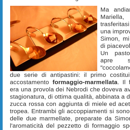
Ma andia
Mariell
trasferita
una improv
Simon, mi
di piacevo
Un pasto
apre 
"coccolam
due serie di antipastini: il primo costitu
accostamento
formaggio-marmellata
. Il
era una provola dei Nebrodi che doveva a
stagionatura, di ottima qualità, abbinata a 
zucca rossa con aggiunta di miele ed aceto e
tropea. Entrambi gli accoppiamenti si sono ri
delle due marmellate, preparate da Simon
l'aromaticità del pezzetto di formaggio sp