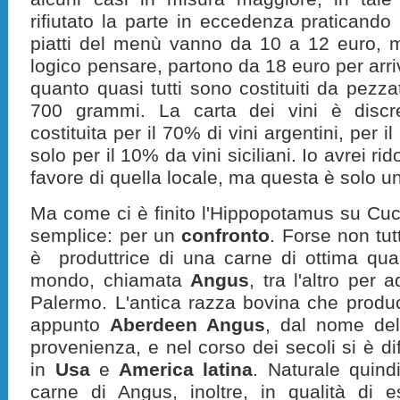
rifiutato la parte in eccedenza praticando i
piatti del menù vanno da 10 a 12 euro, m
logico pensare, partono da 18 euro per arriva
quanto quasi tutti sono costituiti da pezz
700 grammi. La carta dei vini è discr
costituita per il 70% di vini argentini, per 
solo per il 10% da vini siciliani. Io avrei ri
favore di quella locale, ma questa è solo u
Ma come ci è finito l'Hippopotamus su Cuci
semplice: per un
confronto
. Forse non tut
è produttrice di una carne di ottima qualit
mondo, chiamata
Angus
, tra l'altro per
Palermo. L'antica razza bovina che produ
appunto
Aberdeen Angus
, dal nome del
provenienza, e nel corso dei secoli si è di
in
Usa
e
America latina
. Naturale quind
carne di Angus, inoltre, in qualità di e