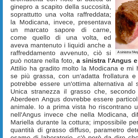
ginepro a scapito della succosità,
soprattutto una volta raffreddata;
la Modicana, invece, presentava
un marcato sapore di carne,
come quello di una volta, ed
aveva mantenuto i liquidi anche a
raffreddamento avvenuto, ciò si
A sinistra l'
può notare nella foto,
a sinistra l'Angus 
Attilio ha gradito molto la Modicana e mi
se più grassa, con un'adatta frollatura e
potrebbe essere un'ottima alternativa al
Unica stranezza il grasso che, secondo
Aberdeen Angus dovrebbe essere particola
animale. Io a prima vista ho riscontrano
nell'Angus invece che nella Modicana, di
Mariella durante la cottura; impossibile pe
quantità di grasso diffuso, parametro de
esame di laboratorio, c'è però da dire ch