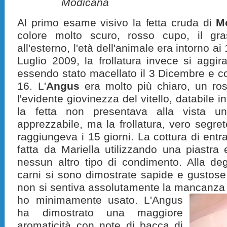
Modicana 
Al primo esame visivo la fetta cruda di
M
colore molto scuro, rosso cupo, il gra
all'esterno, l'età dell'animale era intorno a
Luglio 2009, la frollatura invece si aggir
essendo stato macellato il 3 Dicembre e c
16. L'
Angus
era molto più chiaro, un ro
l'evidente giovinezza del vitello, databile in
la fetta non presentava alla vista u
apprezzabile, ma la frollatura, vero segre
raggiungeva i 15 giorni. La cottura di ent
fatta da Mariella utilizzando una piastra 
nessun altro tipo di condimento. Alla de
carni si sono dimostrate sapide e gustose
non si sentiva assolutamente la mancanza d
ho minimamente usato.
L'Angus
ha dimostrato una maggiore
aromaticità con note di bacca di