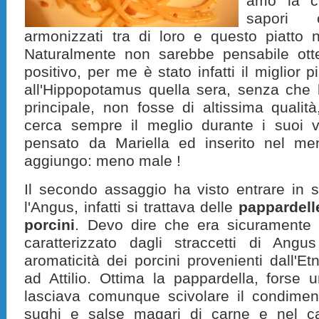
amo la cu
sapori c
armonizzati tra di loro e questo piatto 
Naturalmente non sarebbe pensabile otte
positivo, per me è stato infatti il miglior 
all'Hippopotamus quella sera, senza che l
principale, non fosse di altissima qualità
cerca sempre il meglio durante i suoi vi
pensato da Mariella ed inserito nel me
aggiungo: meno male !
Il secondo assaggio ha visto entrare in s
l'Angus, infatti si trattava delle
pappardell
porcini
. Devo dire che era sicuramente
caratterizzato dagli straccetti di Ang
aromaticità dei porcini provenienti dall'E
ad Attilio. Ottima la pappardella, forse u
lasciava comunque scivolare il condiment
sughi e salse magari di carne e nel ca