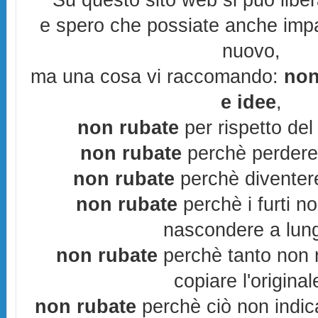
Su questo sito web si può libe
e spero che possiate anche imp
nuovo,
ma una cosa vi raccomando:
non
e idee
,
non rubate
per rispetto del 
non rubate
perchè perderes
non rubate
perchè diventere
non rubate
perchè i furti n
nascondere a lun
non rubate
perchè tanto non r
copiare l'original
non rubate
perchè ciò non indic