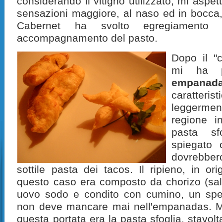
considerando il vitigno utilizzato, mi aspe
sensazioni maggiore, al naso ed in bocca
Cabernet ha svolto egregiamento
accompagnamento del pasto.
Dopo il "
mi ha p
empanad
caratte
leggermen
regione i
pasta sf
spiegato 
dovrebber
sottile pasta dei tacos. Il ripieno, in ori
questo caso era composto da chorizo (salsi
uovo sodo e condito con cumino, un spez
non deve mancare mai nell'empanadas. Ma 
questa portata era la pasta sfoglia, stavolt