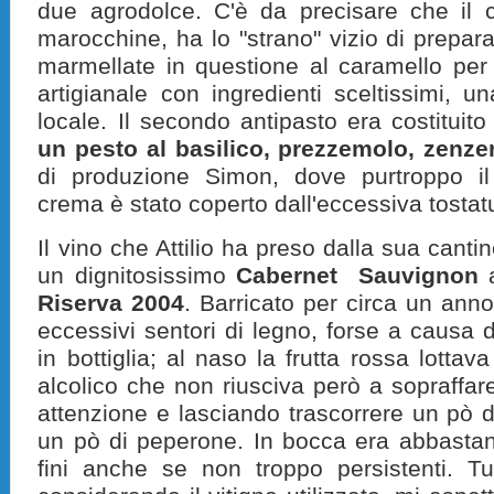
due agrodolce. C'è da precisare che il c
marocchine, ha lo "strano" vizio di preparar
marmellate in questione al caramello per 
artigianale con ingredienti sceltissimi, u
locale. Il secondo antipasto era costituit
un pesto al basilico, prezzemolo, zenz
di produzione Simon, dove purtroppo il
crema è stato coperto dall'eccessiva tostat
Il vino che Attilio ha preso dalla sua cantin
un dignitosissimo
Cabernet Sauvignon
a
Riserva 2004
. Barricato per circa un ann
eccessivi sentori di legno, forse a causa
in bottiglia; al naso la frutta rossa lotta
alcolico che non riusciva però a sopraffar
attenzione e lasciando trascorrere un pò 
un pò di peperone. In bocca era abbastan
fini anche se non troppo persistenti. Tu