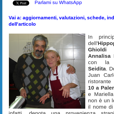
Parlami su WhatsApp
Vai a: aggiornamenti, valutazioni, schede, indi
dell'articolo
In princi
dell'
Hippo
Ghioldi
c
Annalisa 
con la
Seidita
. D
Juan Carl
ristorante
10 a Pale
e Mariell
non è un lo
il nome di
infatti, denota una provenienza strani