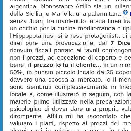
argentina. Nonostante Attilio sia un mil
della Sicilia, e Mariella una palermitana
senza Juan, ha mantenuto la sua linea tra
un occhio per la cucina mediterranea e tipic
l'Hippopotamus, si è reso protagonista di u
direi pure una provocazione, dal
7 Dic
ricevute fiscali portate ai tavoli contengo
non i prezzi, ad eccezione di coperto e be
bene: i
l prezzo lo fa il cliente...
in un mond
50%, in questo piccolo locale da 35 copert
davvero una scossa al mercato. Io il menù 
sono sembrati complessivamente in line
locale e, come illustrerò in seguito, con la
materie prime utilizzate nella preparazione 
psicologico di dover dare una propria va
dirompente. Attilio mi ha raccontato che
valutato i piatti, rispetto ai prezzi del
alcuni casi in misura maggiore; in tale 