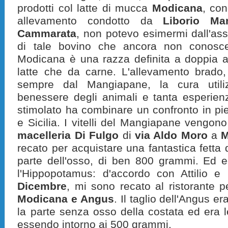
prodotti col latte di mucca
Modicana
, con
allevamento condotto da
Liborio Ma
Cammarata
, non potevo esimermi dall'as
di tale bovino che ancora non conoscev
Modicana è una razza definita a doppia at
latte che da carne. L'allevamento brado,
sempre dal Mangiapane, la cura utiliz
benessere degli animali e tanta esperienz
stimolato ha combinare un confronto in pie
e Sicilia. I vitelli del Mangiapane vengono 
macelleria Di Fulgo
di
via Aldo Moro
a
M
recato per acquistare una fantastica fetta d
parte dell'osso, di ben 800 grammi. Ed e
l'Hippopotamus: d'accordo con Attilio e
Dicembre
, mi sono recato al ristorante p
Modicana e Angus
. Il taglio dell'Angus e
la parte senza osso della costata ed era 
essendo intorno ai 500 grammi.