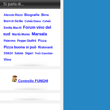
Si parla di...
Biografie
Birra
Alessio Rizzo
Born in Sicilia
Cefalà Diana
Cefalù
Forum vino del
Emilia Machì
Marsala
sud
Marilù Monte
Pizza
Palermo
Peppe Giuffrè
Pizza buona si può
Ristoranti
SS624
Salute
Sigari
Totò Garofalo
Vino
Controllo FUNGHI