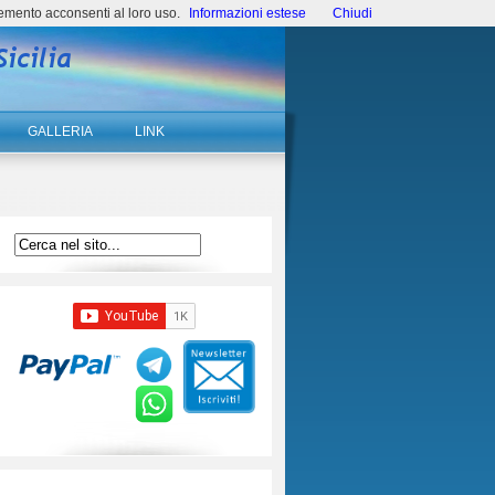
emento acconsenti al loro uso.
Informazioni estese
Chiudi
GALLERIA
LINK