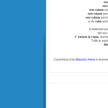
no
non
non rubate
per
non rubate
perc
non rubate
perchè
e chi
ruba
anch
Il materiale pr
del suo 
E'
vietata la copia
, anche
Tutte le val
lib
CucinArtusi.it
by
Maurizio Artusi
is licens