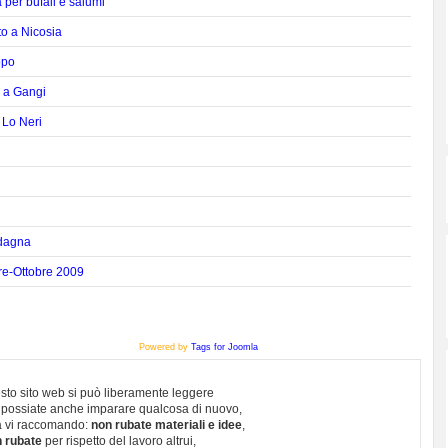
 per bufali e salumi
to a Nicosia
opo
e a Gangi
 Lo Neri
adagna
re-Ottobre 2009
Powered by
Tags for Joomla
sto sito web si può liberamente leggere
 possiate anche imparare qualcosa di nuovo,
 vi raccomando:
non rubate materiali e idee
,
 rubate
per rispetto del lavoro altrui,