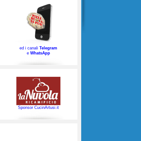
ed i canali
Telegram
e
WhatsApp
Sponsor CucinArtusi.it