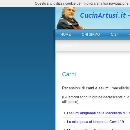
Questo sito utilizza cookie per migliorare la tua navigazio
HOME
CHI SIAMO
CIBI
CONTATTI
Carni
Recensioni di carni e salumi, macellerie 
(Gli articoli sono in ordine decrescente di da
all'elenco)
I salumi artigianali della Macelleria di E
1.
La mia spesa al tempo del Covid-19
2.