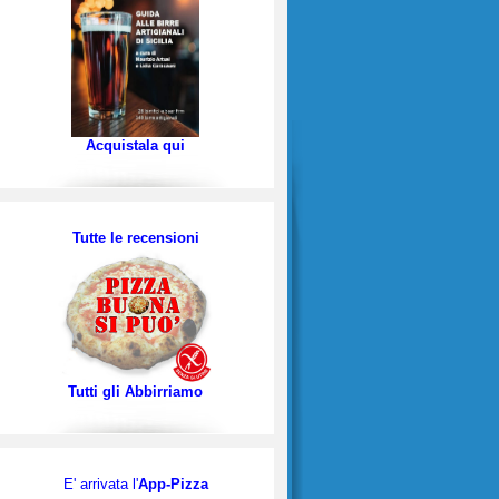
Acquistala qui
Tutte le recensioni
Tutti gli Abbirriamo
E' arrivata l'
App-Pizza