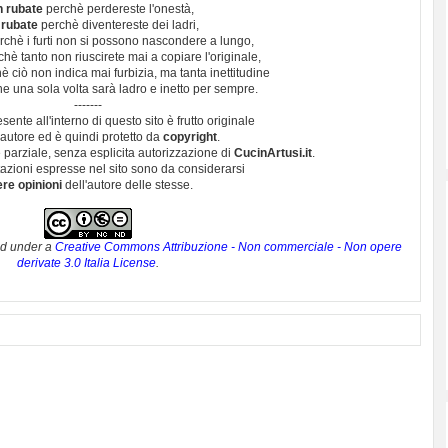
n rubate
perchè perdereste l'onestà,
 rubate
perchè diventereste dei ladri,
chè i furti non si possono nascondere a lungo,
hè tanto non riuscirete mai a copiare l'originale,
 ciò non indica mai furbizia, ma tanta inettitudine
e una sola volta sarà ladro e inetto per sempre.
-------
esente all'interno di questo sito è frutto originale
autore ed è quindi protetto da
copyright
.
 parziale, senza esplicita autorizzazione di
CucinArtusi.it
.
utazioni espresse nel sito sono da considerarsi
ere opinioni
dell'autore delle stesse.
ed under a
Creative Commons Attribuzione - Non commerciale - Non opere
derivate 3.0 Italia License
.