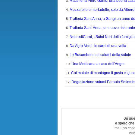
Macelleria Piero Garifo, una buona casa
3.
Mozzarelle e mortadelle, solo da Albere
4.
Trattoria Sant'Anna, a Gangi un anno d
5.
Trattoria Sant' Anna, un nuovo ristorant
6.
NebrodiCarni, i Suini Neri della famiglia
7.
Da Agro-Verdi, le carni di una volta
8.
Le Busambrine e i salumi della salute
9.
Una Modicana a casa dell'Angus
10.
Col maiale di montagna il gusto ci gu
11.
Degustazione salumi Paraula Settemb
12.
Su que
e spero che
ma una cosa
non