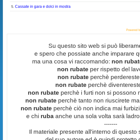
Cassate in gara e dolci in mostra
5.
Powered 
Su questo sito web si può liberam
e spero che possiate anche imparare q
ma una cosa vi raccomando:
non rubate
non rubate
per rispetto del lavo
non rubate
perchè perdereste 
non rubate
perchè diventereste 
non rubate
perchè i furti non si possono
non rubate
perchè tanto non riuscirete mai 
non rubate
perchè ciò non indica mai furbizi
e chi
ruba
anche una sola volta sarà ladro
-------
Il materiale presente all'interno di questo s
del suo autore ed è quindi protetto