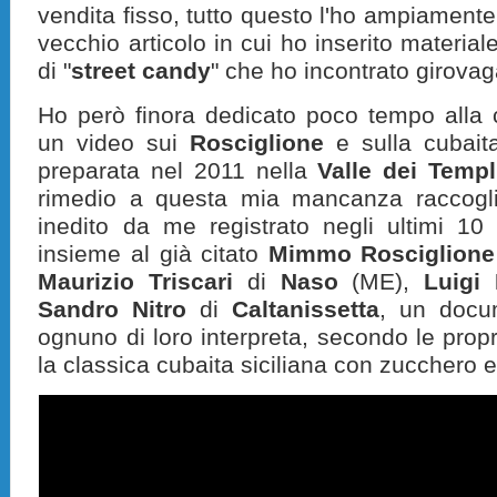
vendita fisso, tutto questo l'ho ampiament
vecchio articolo in cui ho inserito material
di "
street candy
" che ho incontrato girova
Ho però finora dedicato poco tempo alla 
un video sui
Rosciglione
e sulla cubait
preparata nel 2011 nella
Valle dei Templ
rimedio a questa mia mancanza raccoglie
inedito da me registrato negli ultimi 10
insieme al già citato
Mimmo Rosciglione
Maurizio Triscari
di
Naso
(ME),
Luigi 
Sandro Nitro
di
Caltanissetta
, un docu
ognuno di loro interpreta, secondo le propri
la classica cubaita siciliana con zucchero