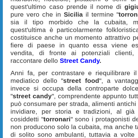
quest'ultimo caso prende il nome di
gigi
pure vero che in
Sicilia
il termine "
torro
sia il tipo morbido che la cubaita, 
quest'ultima è particolarmente folkloristi
costituisce anche un momento attrattivo pe
fiere di paese in quanto essa viene es
vendita, di fronte ai potenziali client
raccontare dello
Street Candy
.
Anni fa, per contrastare e riequilibrare i
mediatico dello "
street food
", a vantagg
invece si occupa della controparte dolce,
"
street candy
", comprendente appunto tutt
può consumare per strada, alimenti antichi
invidiare, per storia e tradizioni, al già 
cosiddetti "
torronari
" sono i protagonisti de
non producono solo la cubaita, ma anche tant
di solito sono ambulanti, tuttavia a vol