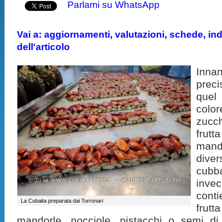
Parlami su WhatsApp
Vai a: aggiornamenti, valutazioni, schede, indi
dell'articolo
Inn
prec
quel
colo
zucc
fru
mand
dive
cubb
inve
cont
La Cubaita preparata dai Torronari
frut
mandorle, nocciole, pistacchi o semi d