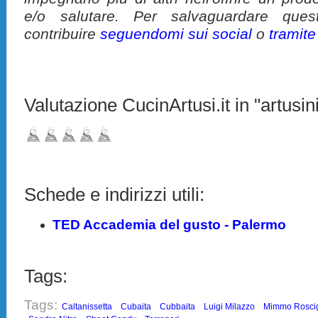
e/o salutare. Per salvaguardare ques
contribuire
seguendomi sui social
o
tramit
Valutazione CucinArtusi.it in "artusini
Schede e indirizzi utili:
TED Accademia del gusto - Palermo
Tags:
Tags:
Caltanissetta
Cubaita
Cubbaita
Luigi Milazzo
Mimmo Roscig