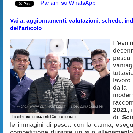
Parlami su WhatsApp
Vai a: aggiornamenti, valutazioni, schede, indi
dell'articolo
L'evo
decen
pesca 
vantag
tutta
lavoro 
dalla
moder
racco
2021
,
di
Sci
Le ultime tre generazioni di Cottone pescatori
le immagini di pesca con la canna, esegu
competizione durante un suo allenamento