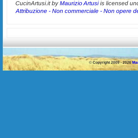
CucinArtusi.it
by
Maurizio Artusi
is licensed un
Attribuzione - Non commerciale - Non opere der
©
Copyright 2009 - 2026
Mau