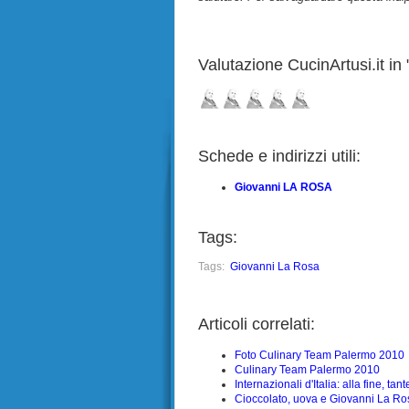
Valutazione CucinArtusi.it in "
Schede e indirizzi utili:
Giovanni LA ROSA
Tags:
Tags:
Giovanni La Rosa
Articoli correlati:
Foto Culinary Team Palermo 2010
Culinary Team Palermo 2010
Internazionali d'Italia: alla fine, tan
Cioccolato, uova e Giovanni La Ro