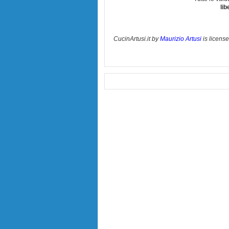
lib
CucinArtusi.it
by
Maurizio Artusi
is licens