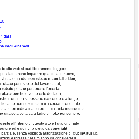
010
a
in gara
o
ana degli Albanesi
sto sito web si può liberamente leggere
 possiate anche imparare qualcosa di nuovo,
 vi raccomando:
non rubate materiali e idee
,
 rubate
per rispetto del lavoro altrui,
n rubate
perchè perdereste l'onestà,
 rubate
perchè diventereste dei ladri,
chè i furti non si possono nascondere a lungo,
hè tanto non riuscirete mai a copiare l'originale,
 ciò non indica mai furbizia, ma tanta inettitudine
e una sola volta sarà ladro e inetto per sempre.
-------
esente all'interno di questo sito è frutto originale
autore ed è quindi protetto da
copyright
.
 parziale, senza esplicita autorizzazione di
CucinArtusi.it
.
utazioni espresse nel sito sono da considerarsi