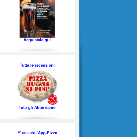
Acquistala qui
Tutte le recensioni
Tutti gli Abbirriamo
E' arrivata l'
App-Pizza