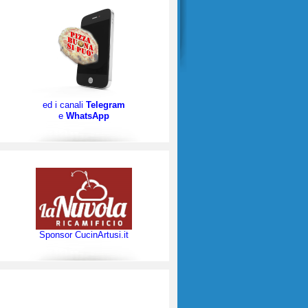
ed i canali
Telegram
e
WhatsApp
Sponsor CucinArtusi.it