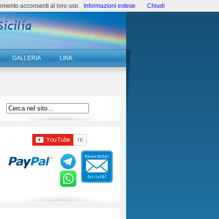
emento acconsenti al loro uso.
Informazioni estese
Chiudi
GALLERIA
LINK