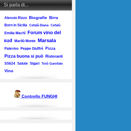
Si parla di...
Biografie
Birra
Alessio Rizzo
Born in Sicilia
Cefalà Diana
Cefalù
Forum vino del
Emilia Machì
Marsala
sud
Marilù Monte
Pizza
Palermo
Peppe Giuffrè
Pizza buona si può
Ristoranti
SS624
Salute
Sigari
Totò Garofalo
Vino
Controllo FUNGHI