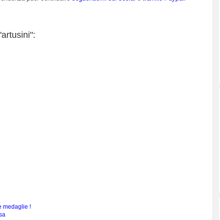
artusini":
te medaglie !
sa