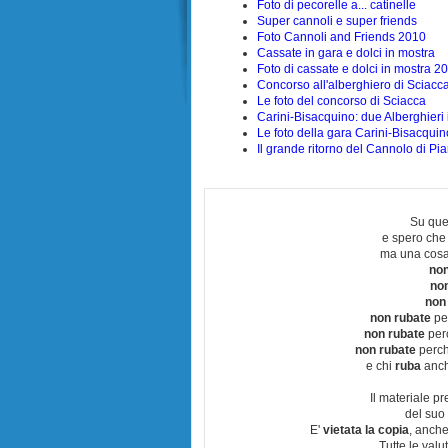
Foto di pecorelle a... catinelle
Super cannoli e super friends
Foto Cannoli and Friends 2010
Cassate in gara e dolci in mostra
Foto di cassate e dolci in mostra 2
Concorso all'alberghiero di Sciacc
Le foto del concorso di Sciacca
Carini-Bisacquino: due Alberghieri 
Le foto della gara Carini-Bisacquin
Il grande ritorno del Cannolo di Pi
Su que
e spero che
ma una cosa
non
no
non
non rubate
per
non rubate
perc
non rubate
perchè
e chi
ruba
anch
Il materiale pr
del suo 
E'
vietata la copia
, anche
Tutte le val