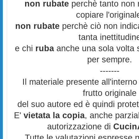
non rubate
perchè tanto non r
copiare l'original
non rubate
perchè ciò non indic
tanta inettitudin
e chi
ruba
anche una sola volta s
per sempre.
-------
Il materiale presente all'interno
frutto originale
del suo autore ed è quindi prote
E'
vietata la copia
, anche parzia
autorizzazione di
CucinA
Tutte le valutazioni espresse 