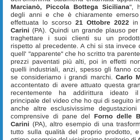
Marcianò, Piccola Bottega Siciliana
", 
degli anni e che è chiaramente emerso 
effettuata lo scorso
21 Ottobre 2022
in
Carini
(PA). Quindi un grande plauso pe
traghettare i suoi clienti su un prodot
rispetto al precedente. A chi si sta invece 
quell' "apparente" che ho scritto tra parente
prezzi paventati più alti, poi in effetti n
quelli industriali, anzi, spesso gli fanno
se consideriamo i grandi marchi.
Carlo 
accontentato di avere attuato questa gra
recentemente ha addirittura ideato 
principale del video che ho qui di seguito in
anche altre esclusivissime degustazioni
comprensive di pane del
Forno delle 
Carini
(PA), altro esempio di una trasfo
tutto sulla qualità del proprio prodotto, 
ottimo esempio del vicinissimo territorio di