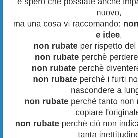
e spero che possiate anche imp
nuovo,
ma una cosa vi raccomando:
non
e idee
,
non rubate
per rispetto del 
non rubate
perchè perderes
non rubate
perchè diventere
non rubate
perchè i furti n
nascondere a lun
non rubate
perchè tanto non r
copiare l'original
non rubate
perchè ciò non indic
tanta inettitudin