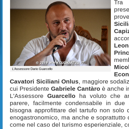
Tra
pres
prov
Sicil
Capi
acco
Leo
Prin
memb
Mico
L'Assessore Dario Guarcello
Econa
Cavatori Siciliani Onlus
, maggiore sodalizio
cui Presidente
Gabriele Cantàro
è anche i
L'Assessore
Guarcello
ha voluto che an
parere, facilmente condensabile in due a
bisogna approfittare del tartufo non solo d
enogastronomico, ma anche e soprattutto de
come nel caso del turismo esperienziale, 