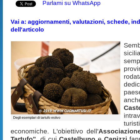
Parlami su WhatsApp
Vai a: aggiornamenti, valutazioni, schede, indi
dell'articolo
Sembr
sicil
semp
prov
rod
dedi
pae
an
Cast
intr
Degli esemplari di tartufo estivo
turi
economiche. L'obiettivo dell'
Associazione
Tartufo"
, di cui
Castelbuno
e
Capizzi
fann