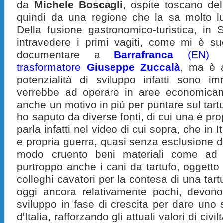
da
Michele Boscagli
, ospite toscano de
quindi da una regione che la sa molto lu
Della fusione gastronomico-turistica, in S
intravedere i primi vagiti, come mi è su
documentare a
Barrafranca
(EN) c
trasformatore
Giuseppe Zuccalà
, ma è a
potenzialità di sviluppo infatti sono im
verrebbe ad operare in aree economicam
anche un motivo in più per puntare sul tartu
ho saputo da diverse fonti, di cui una è pr
parla infatti nel video di cui sopra, che in 
e propria guerra, quasi senza esclusione di
modo cruento beni materiali come ad
purtroppo anche i cani da tartufo, oggetto 
colleghi cavatori per la contesa di una tartuf
oggi ancora relativamente pochi, devono 
sviluppo in fase di crescita per dare uno 
d'Italia, rafforzando gli attuali valori di ci