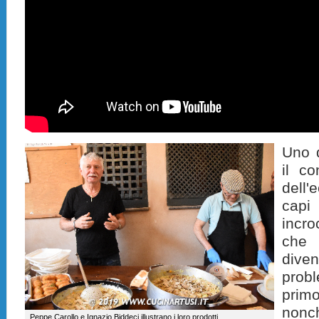
Uno d
il c
dell
capi
incro
che
div
probl
primo
nonch
Peppe Carollo e Ignazio Biddeci illustrano i loro prodotti