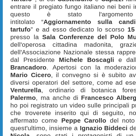
entrare il pregiato fungo italiano nei beni i
questo è stato l'argoment
intitolato “
Aggiornamento sulla cand
tartufo
” e ad esso dedicato lo scorso
15
presso la
Sala Conferenze del Polo M
dell'operosa cittadina madonita, grazi
dell'Associazione Nazionale stessa rappre
dal Presidente
Michele Boscagli
e dall
Brancadoro
. Apertosi con la moderazio
Mario Cicero
, il convegno si è subito av
diversi operatori del settore, come ad es
Venturella
, ordinario di botanica fores
Palermo
, ma anche di
Francesco Alber
ho poi registrato un video sulle principali 
che troverete inserito qui di seguito, n
affermato come
Peppe Carollo
del not
quest'ultimo, insieme a
Ignazio Biddeci
de
Nicola
, sono stati i protagonisti di u