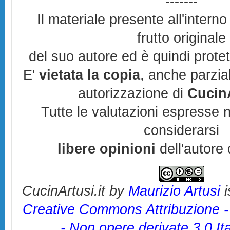
-------
Il materiale presente all'interno
frutto originale
del suo autore ed è quindi prote
E'
vietata la copia
, anche parzia
autorizzazione di
CucinA
Tutte le valutazioni espresse 
considerarsi
libere opinioni
dell'autore 
CucinArtusi.it
by
Maurizio Artusi
i
Creative Commons Attribuzione 
- Non opere derivate 3.0 It