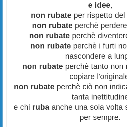
e idee
,
non rubate
per rispetto del 
non rubate
perchè perderes
non rubate
perchè diventere
non rubate
perchè i furti n
nascondere a lun
non rubate
perchè tanto non r
copiare l'original
non rubate
perchè ciò non indic
tanta inettitudin
e chi
ruba
anche una sola volta s
per sempre.