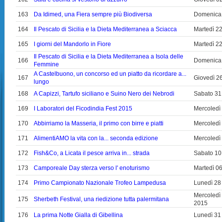
163
Da Idimed, una Fiera sempre più Biodiversa
Domenica
164
Il Pescato di Sicilia e la Dieta Mediterranea a Sciacca
Martedì 2
165
I giorni del Mandorlo in Fiore
Martedì 2
Il Pescato di Sicilia e la Dieta Mediterranea a Isola delle
166
Domenica
Femmine
A Castelbuono, un concorso ed un piatto da ricordare a...
167
Giovedì 2
lungo
168
A Capizzi, Tartufo siciliano e Suino Nero dei Nebrodi
Sabato 31
169
I Laboratori del Ficodindia Fest 2015
Mercoledì
170
Abbirriamo la Masseria, il primo con birre e piatti
Mercoledì
171
AlimentiAMO la vita con la... seconda edizione
Mercoledì
172
Fish&Co, a Licata il pesce arriva in... strada
Sabato 10
173
Camporeale Day sterza verso l' enoturismo
Martedì 0
174
Primo Campionato Nazionale Trofeo Lampedusa
Lunedì 28
Mercoledì
175
Sherbeth Festival, una riedizione tutta palermitana
2015
176
La prima Notte Gialla di Gibellina
Lunedì 31