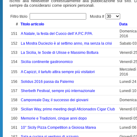
iscritti alla newsletter contestualmente alla pubblicazione sul sito.
sempre da considerarsi come opinioni personali.
Filtro titolo
Mostra #
#
Titolo articolo
Data
Domenica
151
A Natale, la festa del Cuoco dell' A.P.C.P.PA.
2016
152
La Mostra Duciezio è al settimo anno, ma senza la crisi
Sabato 03
153
La Sicilia, le Soste di Ulisse e Massimo Bottura
Venerdì 2
154
Sicilia continente gastronomico
Venerdì 2
Mercoledì
155
A Capizzi, il tartufo attira sempre più visitatori
2016
156
Solidus 2016 passa da Palermo
Lunedì 24
157
Sherbeth Festival, sempre più internazionale
Lunedì 10
158
Camporeale Day, il successo dei giovani
Domenica 
159
Sicilian Way, primo meeting degli Aficionados Cigar Club
Venerdì 0
160
Memorie e Tradizioni, cinque anni dopo
Venerdì 0
161
10° Sicily Pizza Competition a Gioiosa Marea
Lunedì 06
162
Sala e cucina si vestono di azzurro
Giovedì 0