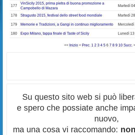
VinSicily 2015, prima pietra di buona promozione a
177
Martedì 0
Campobello di Mazara
178
Stragusto 2015, festival dello street food mondiale
Martedì 2
179
Memorie e Tradizioni, a Gangi in continuo miglioramento
Mercoledì
180
Expo Milano, tappa finale di Taste of Sicily
Lunedì 13
<<
Inizio
<
Prec.
1
2
3
4
5
6
7
8
9
10
Succ.
Su questo sito web si può libe
e spero che possiate anche imp
nuovo,
ma una cosa vi raccomando:
non