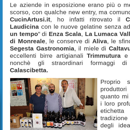
Le aziende in esposizione erano più o me
scorso, con qualche new entry, ma comunq
CucinArtusi.it
, ho infatti ritrovato il
C
Laudicina
con le nuove gelatine senza ad
un tempo
" di
Enza Scala
,
La Lumaca Vall
di Monreale
, le conserve di
Aliva
, le sfin
Segesta Gastronomia
, il miele di
Caltav
eccellenti birre artigianali
Trimmutura
e 
nonchè gli straordinari formaggi 
Calascibetta.
Proprio 
produtto
quanto mi
i loro pro
etichett
tradizion
degli ide