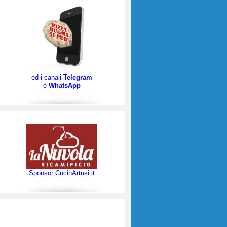
ed i canali
Telegram
e
WhatsApp
Sponsor CucinArtusi.it