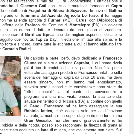
ano sta realizzando le mie tre "C" di Cooperazione, Certificazione e
ontalbo
di
Giacomo Gatì
con i suoi straordinari formaggi di
Capra
 le confetture di
Fragolina di Ribera
di
Scyavuru
, le uova di
Gallina
n grano di
Tumminia
dall'
Azienda Agricola Lo Faso
, il formaggio
monima azienda agricola di
Furnari
(ME),
iCarusi
con l'
Albicocca di
" offerta dalla
Proloco
del Comune di
Montelepre
(PA), un dolcetto
farcito con crema di latte e decorato da una glassa di zucchero.
i incontrare il
Birrificio Epica
, uno dei migliori esponenti della birra
aggiato due novità: l'
Epica Day
, in edizione limitata alla spina, e la
to forte e sincero, come tutte le etichette a cui ci hanno abituato i tre
e
Carmelo Radici
.
Un capitolo a parte, però, devo dedicarlo a
Francesco
Giunta
ed alla sua azienda
Capralat
, il cui nome rivela
già il tipo di prodotto di cui vi parlerò. Non è la prima
volta che assaggio i prodotti di
Francesco
, infatti è sulla
scena dei formaggi di capra da circa 10 anni, ma devo
essere sincero, non mi hanno mai entusiasmato,
stavolta però i sapori e le consistenze sono state da
"effetti speciali" a tal punto da convincermi a
programmare una mia visita presso la sua azienda,
situata nel territorio di
Nicosia
(PA) al confine con quello
di
Gangi
.
Francesco
mi ha fatto assaggiare la sua
Robiola lattica
, cioè cagliata solo per acidificazione
naturale, la ricotta e un super stagionato che lui chiama
Gran Gessato
, ma che meno graziosamente io ho
 robiola e della ricotta, posso solo raccontarvi la finezza di grana al
fosse stato aggiunto un latte di mucca, che ovviamente non c'era. Sul