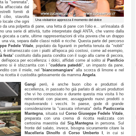
ita la "serenata",
la affacciata dal
relli forniti di
l cibo, stavolta
Una visitatrice apprezza il momento del dolce
e locale che ogni
te da una polpetta di pane, una fetta di pane con l'olio e... un'insalata di
o una serie di attività, tutte interpretate dagli ANTA, che vanno dalla
la giocata a carte, ultime rappresentazioni di vita povera che un drappo
i una via, separa dalle classi nobili e ricche. Questa parte del percorso
ppe Fedele Vitale
, popolato da figuranti in perfetta tenuta da "nobili"
lari, è inframezzato con i piatti all'epoca più costosi, come ad esempio,
à festa
" costituito dalla pasta condita con il sugo alla carne di pecora,
ell'epoca per eccellenza: i dolci, affidati come al solito al
Panificio
nno si è sbizzarrita con i "
cuddura pateddi
", un impasto da pane,
ndito con il miele, nel "
biancomangiare
" alla scorza di limone e nel
sima ricetta è custodita gelosamente da mamma
Angela
.
Gangi
però, è anche buon cibo e produttori di
eccellenza, in passato ho già parlato di alcuni produttori
che vi ho conosciuto e durante questa mia visita li ho
reincontrati con piacere, assaggiando nuovi prodotti o
rispolverando i vecchi. In paese, gode di grande
considerazione la "cassata infornata" della
Pasticceria
Mantegna
, situata sul
Corso Giuseppe Fedele Vitale
,
preparata con una crema di ricotta realizzata con
certosina maestria dal
Sig.Mantegna
in persona. Sul
fronte del salato, invece, bisogna sicuramente citare la
Macelleria Dinolfo
di
Corso Umberto I
, in cui si