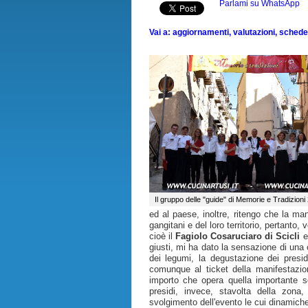
Parlami su WhatsApp
Vai a: aggiornamenti, valutazioni, schede, 
Il gruppo delle "guide" di Memorie e Tradizioni
ed al paese, inoltre, ritengo che la m
gangitani e del loro territorio, pertanto,
cioè il
Fagiolo Cosaruciaro di Scicli
e
giusti, mi ha dato la sensazione di una 
dei legumi, la degustazione dei presid
comunque al ticket della manifestazio
importo che opera quella importante se
presidi, invece, stavolta della zona
svolgimento dell'evento le cui dinamiche