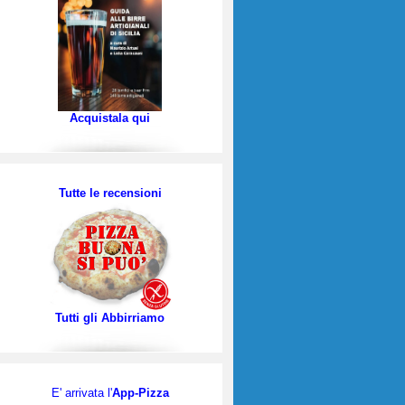
Acquistala qui
Tutte le recensioni
Tutti gli Abbirriamo
E' arrivata l'
App-Pizza