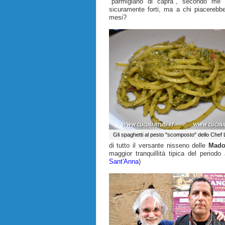
"parmigiano di capra", secondo m
sicuramente forti, ma a chi piacerebbe
mesi?
Gli spaghetti al pesto "scomposto" dello Che
di tutto il versante nisseno delle
Mado
maggior tranquillità tipica del periodo
Sant'Anna
)