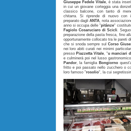
Giuseppe Fedele Vitale
, è stata inser
in cui un giovane corteggia una donzel
classico balcone, con tanto di menest
chitarra. Si riprende di nuovo con i
preparato dagli
ANTA
, nota associazion
anno si occupa delle "
pitànze
" costitui
Fagiolo Cosaruciaro di Scicli
. Seguon
preparazione della pasta fresca, fino al
opportunamente collocato tra le pareti d
che si snoda sempre sul
Corso Giuse
nei loro abiti curati nei minimi partico
presso
Piazzetta Vitale
, "
u manciari d
e culminerà poi nel lusso gastronomico d
Pandor
, la famiglia
Bongiorno
quest'a
fritto e poi passato nello zucchero o co
loro famoso "
rosolio
", la cui segretis