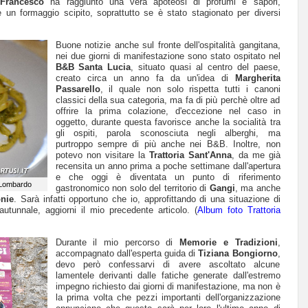
e
Francesco
ha raggiunto una vera apoteosi di profumi e sapori,
 un formaggio scipito, soprattutto se è stato stagionato per diversi
Buone notizie anche sul fronte dell'ospitalità gangitana,
nei due giorni di manifestazione sono stato ospitato nel
B&B Santa Lucia
, situato quasi al centro del paese,
creato circa un anno fa da un'idea di
Margherita
Passarello
, il quale non solo rispetta tutti i canoni
classici della sua categoria, ma fa di più perchè oltre ad
offrire la prima colazione, d'eccezione nel caso in
oggetto, durante questa favorisce anche la socialità tra
gli ospiti, parola sconosciuta negli alberghi, ma
purtroppo sempre di più anche nei B&B. Inoltre, non
potevo non visitare la
Trattoria Sant'Anna
, da me già
recensita un anno prima a poche settimane dall'apertura
e che oggi è diventata un punto di riferimento
f Lombardo
gastronomico non solo del territorio di
Gangi
, ma anche
nie
. Sarà infatti opportuno che io, approfittando di una situazione di
 autunnale, aggiorni il mio precedente articolo. (
Album foto Trattoria
Durante il mio percorso di
Memorie e Tradizioni
,
accompagnato dall'esperta guida di
Tiziana Bongiorno
,
devo però confessarvi di avere ascoltato alcune
lamentele derivanti dalle fatiche generate dall'estremo
impegno richiesto dai giorni di manifestazione, ma non è
la prima volta che pezzi importanti dell'organizzazione