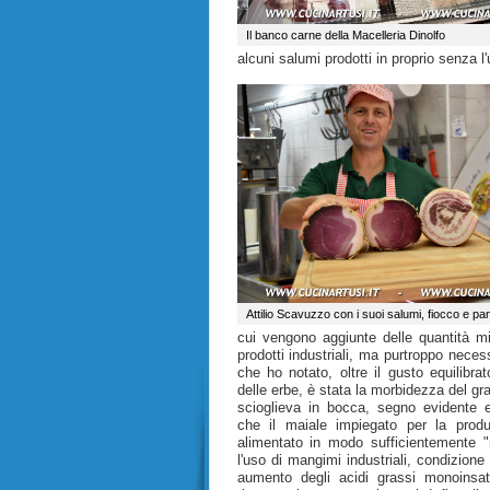
Il banco carne della Macelleria Dinolfo
alcuni salumi prodotti in proprio senza l
Attilio Scavuzzo con i suoi salumi, fiocco e pa
cui vengono aggiunte delle quantità m
prodotti industriali, ma purtroppo neces
che ho notato, oltre il gusto equilibra
delle erbe, è stata la morbidezza del gr
scioglieva in bocca, segno evidente e
che il maiale impiegato per la produ
alimentato in modo sufficientemente "
l'uso di mangimi industriali, condizion
aumento degli acidi grassi monoinsatu