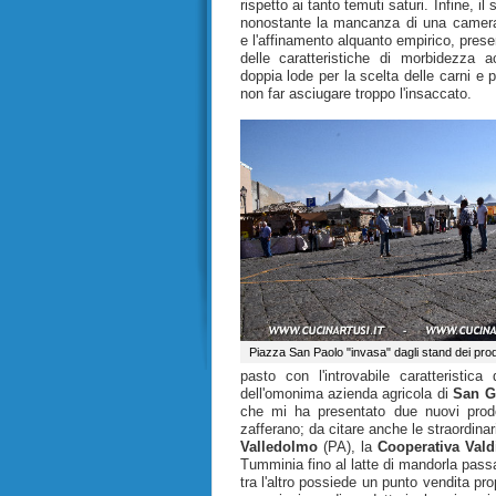
rispetto ai tanto temuti saturi. Infine, i
nonostante la mancanza di una camera
e l'affinamento alquanto empirico, pre
delle caratteristiche di morbidezza ac
doppia lode per la scelta delle carni e p
non far asciugare troppo l'insaccato.
Piazza San Paolo "invasa" dagli stand dei prod
pasto con l'introvabile caratterist
dell'omonima azienda agricola di
San G
che mi ha presentato due nuovi prodo
zafferano; da citare anche le straordina
Valledolmo
(PA), la
Cooperativa Vald
Tumminia fino al latte di mandorla passa
tra l'altro possiede un punto vendita pr