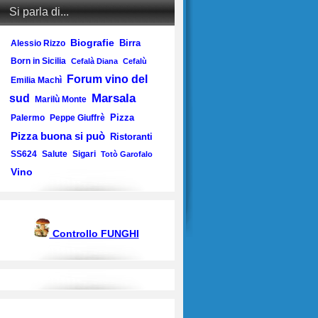
Si parla di...
Biografie
Birra
Alessio Rizzo
Born in Sicilia
Cefalà Diana
Cefalù
Forum vino del
Emilia Machì
Marsala
sud
Marilù Monte
Pizza
Palermo
Peppe Giuffrè
Pizza buona si può
Ristoranti
SS624
Salute
Sigari
Totò Garofalo
Vino
Controllo FUNGHI