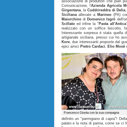
associazione di produttori che pian pi
Comunicazione, l'
Azienda Agricola M
Girgentana
, la
Cuddrireddra di Delia
,
Siciliana
allevate a
Marineo
(PA) co
Maiorchino
di
Domenico Isgrò
dell'o
Scillato
ed infine la "
Pasta all'Antica
realizzato con un soffice biscotto, 
Interessante sorpresa è stata quella d
artigianale siciliana, presso cui ho ass
Kore
, due interessanti proposte dal gus
epici amici
Pietro Cardaci
,
Elio Mosè
Francesco Giunta con la sua compagna
definito un "parmigiano di capra"! Della
palato e la nota di panna, come se ci 