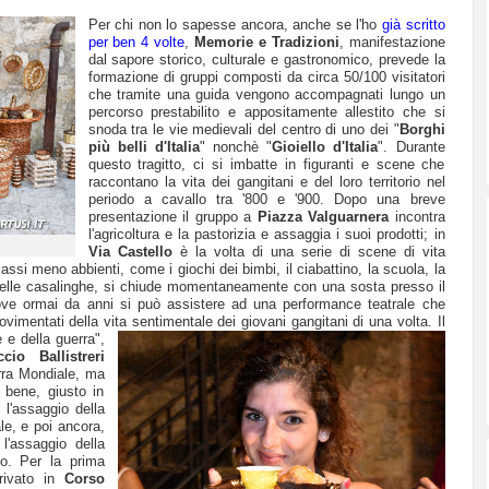
Per chi non lo sapesse ancora, anche se l'ho
già scritto
per ben 4 volte
,
Memorie e Tradizioni
, manifestazione
dal sapore storico, culturale e gastronomico, prevede la
formazione di gruppi composti da circa 50/100 visitatori
che tramite una guida vengono accompagnati lungo un
percorso prestabilito e appositamente allestito che si
snoda tra le vie medievali del centro di uno dei "
Borghi
più belli d'Italia
" nonchè "
Gioiello d'Italia
". Durante
questo tragitto, ci si imbatte in figuranti e scene che
raccontano la vita dei gangitani e del loro territorio nel
periodo a cavallo tra '800 e '900. Dopo una breve
presentazione il gruppo a
Piazza Valguarnera
incontra
l'agricoltura e la pastorizia e assaggia i suoi prodotti; in
Via Castello
è la volta di una serie di scene di vita
lassi meno abbienti, come i giochi dei bimbi, il ciabattino, la scuola, la
eri delle casalinghe, si chiude momentaneamente con una sosta presso il
ove ormai da anni si può assistere ad una performance teatrale che
imentati della vita sentimentale dei giovani gangitani di una volta.
Il
 e della guerra",
cio Ballistreri
erra Mondiale, ma
o bene, giusto in
l'assaggio della
ale, e poi ancora,
 l'assaggio della
o. Per la prima
rrivato in
Corso