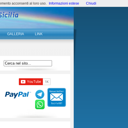
emento acconsenti al loro uso.
Informazioni estese
Chiudi
GALLERIA
LINK