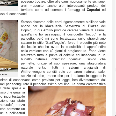
possono trovare, oltre alle carni rigorosamente siciliane,
anzi madonite, anche altri interessanti prodotti del
territorio come ad esempio i formaggi di
Capralat
ed
'uso di conservanti.
Stesso discorso delle carni rigorosamente siciliane vale
anche per la
Macelleria Scavuzzo
di Piazza del
Popolo, in cui
Attilio
produce diverse varietà di salumi,
quest'anno ho assaggiato il cosiddetto "fiocco" e la
pancetta, però mi sono focalizzato sullo straordinario
salame in stile "Sant'Angelo", forse il prodotto più noto
del locale che ho avuto la possibilità di approfondire
nella versione con 40 giorni di stagionatura. Esso viene
realizzato tutto a punta di coltello ed insaccato in un
budello naturale chiamato "gentile", l'unico che
permette, grazie al suo spessore, una stagionatura
naturale lenta. Tutti i salumi artigianali di
Attilio
vengono conditi solo con aromi naturali, sale,
ncetta
spezie ed erbe, tranne che per il salame in oggetto in
inime di conservanti come previsto per legge, ben diversamente dai
sari per scongiurare il pericolosissimo botulino.
La prima caratteristica
to delle spezie e
asso che quasi si
d incontestabile
zione era stato
naturale", senza
e che permette un
ri e polinsaturi