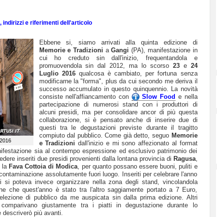
indirizzi e riferimenti dell'articolo
Ebbene si, siamo arrivati alla quinta edizione di
Memorie e Tradizioni
a
Gangi
(PA), manifestazione in
cui ho creduto sin dall'inizio, frequentandola e
promuovendola sin dal 2012, ma lo scorso
23
e
24
Luglio 2016
qualcosa è cambiato, per fortuna senza
modificarne la "forma", plus da cui secondo me deriva il
successo accumulato in questo quinquennio. La novità
consiste nell'affiancamento con
Slow Food
e nella
partecipazione di numerosi stand con i produttori di
alcuni presidi, ma per consolidare ancor di più questa
collaborazione, si è pensato anche di inserire due di
questi tra le degustazioni previste durante il tragitto
compiuto dal pubblico. Come già detto, seguo
Memorie
 2016
e Tradizioni
dall'inizio e mi sono affezionato al format
anifestazione sia al contempo espressione ed esclusivo patrimonio dei
 vedere inseriti due presidi provenienti dalla lontana provincia di
Ragusa
,
 la
Fava Cottoia di Modica
, per quanto possano essere buoni, puliti e
contaminazione assolutamente fuori luogo. Inseriti per celebrare l'anno
i si poteva invece organizzare nella zona degli stand, vincolandola
ne che quest'anno è stato tra l'altro saggiamente portato a 7 Euro,
lezione di pubblico da me auspicata sin dalla prima edizione. Altri
, comparivano giustamente tra i piatti in degustazione durante lo
 descriverò più avanti.