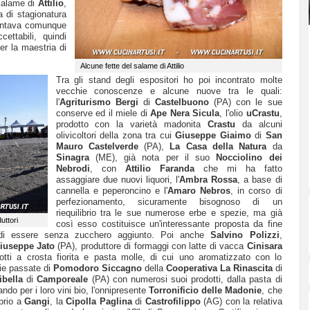
l salame di
Attilio
,
 di stagionatura
sentava comunque
cettabili, quindi
er la maestria di
Alcune fette del salame di Attilio
Tra gli stand degli espositori ho poi incontrato molte
vecchie conoscenze e alcune nuove tra le quali:
l'
Agriturismo Bergi
di
Castelbuono
(PA) con le sue
conserve ed il miele di
Ape Nera Sicula
, l'olio
uCrastu
,
prodotto con la varietà madonita
Crastu
da alcuni
olivicoltori della zona tra cui
Giuseppe Giaimo
di
San
Mauro Castelverde
(PA),
La Casa della Natura
da
Sinagra
(ME), già nota per il suo
Nocciolino dei
Nebrodi
, con
Attilio Faranda
che mi ha fatto
assaggiare due nuovi liquori, l'
Ambra Rossa
, a base di
cannella e peperoncino e l'
Amaro Nebros
, in corso di
perfezionamento, sicuramente bisognoso di un
riequilibrio tra le sue numerose erbe e spezie, ma già
uttori
così esso costituisce un'interessante proposta da fine
ica di essere senza zucchero aggiunto. Poi anche
Salvino Polizzi
,
iuseppe Jato
(PA), produttore di formaggi con latte di vacca
Cinisara
tti a crosta fiorita e pasta molle, di cui uno aromatizzato con lo
rie passate di
Pomodoro Siccagno
della
Cooperativa La Rinascita
di
ibella
di
Camporeale
(PA) con numerosi suoi prodotti, dalla pasta di
ndo per i loro vini bio, l'onnipresente
Torronificio delle Madonie
, che
oprio a
Gangi
, la
Cipolla Paglina
di
Castrofilippo
(AG) con la relativa