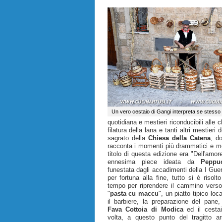
Un vero cestaio di Gangi interpreta se stesso
quotidiana e mestieri riconducibili alle c
filatura della lana e tanti altri mesti
sagrato della
Chiesa della Catena
, d
racconta i momenti più drammatici e mov
titolo di questa edizione era "Dell'amore
ennesima piece ideata da
Peppuc
funestata dagli accadimenti della I Gu
per fortuna alla fine, tutto si è risolt
tempo per riprendere il cammino verso 
"
pasta cu maccu
", un piatto tipico loc
il barbiere, la preparazione del pane,
Fava Cottoia di Modica
ed il cestai
volta, a questo punto del tragitto a