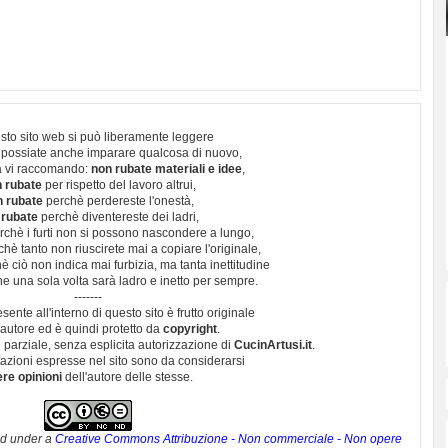
sto sito web si può liberamente leggere
 possiate anche imparare qualcosa di nuovo,
 vi raccomando:
non rubate materiali e idee
,
 rubate
per rispetto del lavoro altrui,
n rubate
perchè perdereste l'onestà,
 rubate
perchè diventereste dei ladri,
chè i furti non si possono nascondere a lungo,
hè tanto non riuscirete mai a copiare l'originale,
 ciò non indica mai furbizia, ma tanta inettitudine
e una sola volta sarà ladro e inetto per sempre.
-------
esente all'interno di questo sito è frutto originale
autore ed è quindi protetto da
copyright
.
 parziale, senza esplicita autorizzazione di
CucinArtusi.it
.
utazioni espresse nel sito sono da considerarsi
ere opinioni
dell'autore delle stesse.
ed under a
Creative Commons Attribuzione - Non commerciale - Non opere