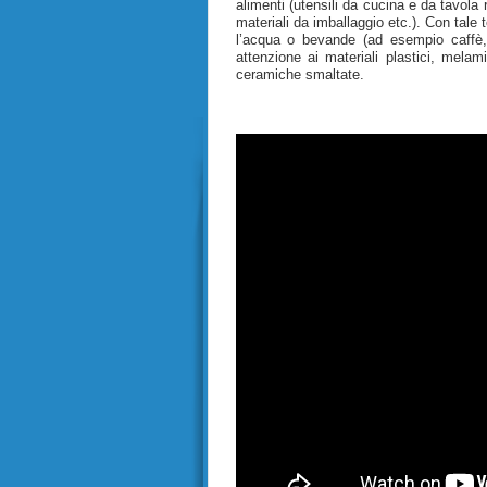
alimenti (utensili da cucina e da tavola 
materiali da imballaggio etc.). Con tale
l’acqua o bevande (ad esempio caffè, c
attenzione ai materiali plastici, melami
ceramiche smaltate.