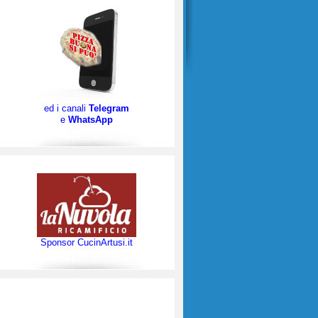
ed i canali
Telegram
e
WhatsApp
Sponsor CucinArtusi.it