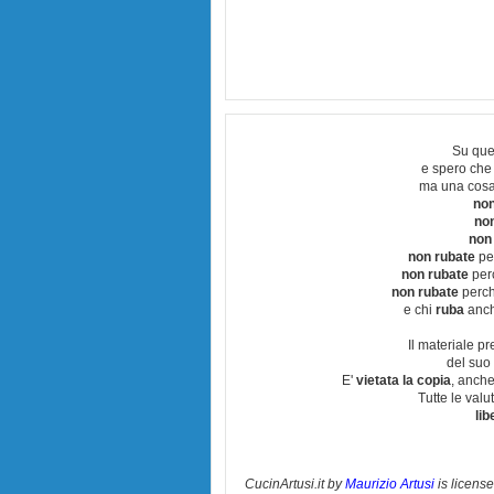
Su que
e spero che
ma una cosa
non
no
non
non rubate
per
non rubate
perc
non rubate
perchè
e chi
ruba
anch
Il materiale pr
del suo 
E'
vietata la copia
, anche
Tutte le val
lib
CucinArtusi.it
by
Maurizio Artusi
is licens