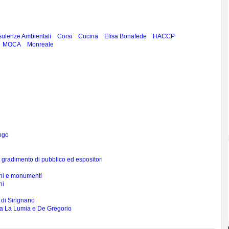
sulenze Ambientali
Corsi
Cucina
Elisa Bonafede
HACCP
MOCA
Monreale
logo
 gradimento di pubblico ed espositori
ini e monumenti
ni
 di Sirignano
i a La Lumia e De Gregorio