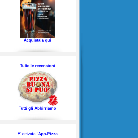
Acquistala qui
Tutte le recensioni
Tutti gli Abbirriamo
E' arrivata l'
App-Pizza