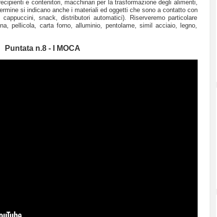
recipienti e contenitori, macchinari per la trasformazione degli alimenti,
 termine si indicano anche i materiali ed oggetti che sono a contatto con
appuccini, snack, distributori automatici). Riserveremo particolare
na, pellicola, carta forno, alluminio, pentolame, simil acciaio, legno,
Puntata n.8 - I MOCA