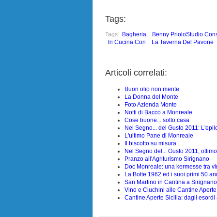
Tags:
Tags:
Bagheria
Benny PrioloStudio Con
In Cucina Con
La Taverna Del Pavone
Articoli correlati:
Buon olio non mente
La Donna del Monte
Foto Azienda Monte
Notti di Bacco a Monreale
Cose buone... sotto casa
Nel Segno... del Gusto 2011: L'epi
L'ultimo Pane di Monreale
Il biscotto su misura
Nel Segno del... Gusto 2011, ottimo
Pranzo all'Agriturismo Sirignano
Doc Monreale: una kermesse tra v
La Botte 1962 ed i suoi primi 50 an
San Martino in Cantina a Sirignano
Vino e Ciuchini alle Cantine Aperte
Cantine Aperte Sicilia: dagli esord