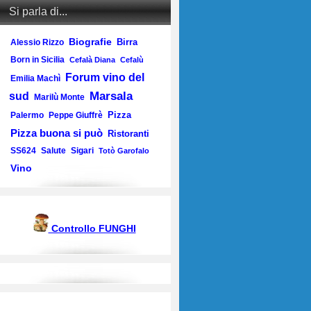
Si parla di...
Biografie
Birra
Alessio Rizzo
Born in Sicilia
Cefalà Diana
Cefalù
Forum vino del
Emilia Machì
Marsala
sud
Marilù Monte
Pizza
Palermo
Peppe Giuffrè
Pizza buona si può
Ristoranti
SS624
Salute
Sigari
Totò Garofalo
Vino
Controllo FUNGHI