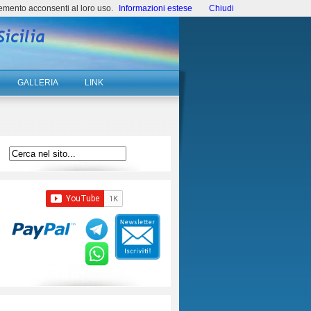
emento acconsenti al loro uso.
Informazioni estese
Chiudi
GALLERIA
LINK