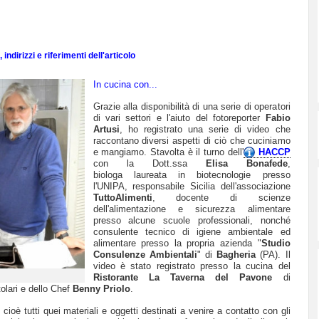
indirizzi e riferimenti dell'articolo
In cucina con...
Grazie alla disponibilità di una serie di operatori
di vari settori e l'aiuto del fotoreporter
Fabio
Artusi
, ho registrato una serie di video che
raccontano diversi aspetti di ciò che cuciniamo
e mangiamo. Stavolta è il turno dell'
HACCP
con la Dott.ssa
Elisa Bonafede
,
biologa laureata in biotecnologie presso
l'UNIPA, responsabile Sicilia dell'associazione
TuttoAlimenti
, docente di scienze
dell'alimentazione e sicurezza alimentare
presso alcune scuole professionali, nonché
consulente tecnico di igiene ambientale ed
alimentare presso la propria azienda "
Studio
Consulenze Ambientali
" di
Bagheria
(PA). Il
video è stato registrato presso la cucina del
Ristorante La Taverna del Pavone
di
itolari e dello Chef
Benny Priolo
.
, cioè tutti quei
materiali e oggetti destinati a venire a contatto con gli