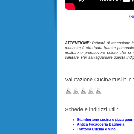
Gu
ATTENZIONE:
l'attività di recensione 
recensire è effettuata tramite personale
risaltare e promuovere coloro che si i
salutare. Per salvaguardare questa indi
Valutazione CucinArtusi.it in "
Schede e indirizzi utili:
Giambertone cucina e pizza gour
Antica Focacceria Bagheria
Trattoria Cucina e Vino