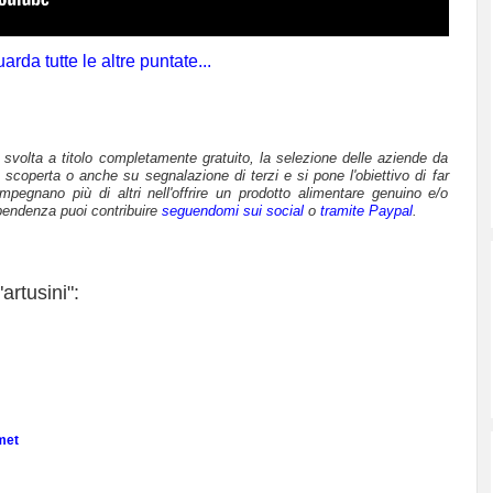
arda tutte le altre puntate...
è svolta a titolo completamente gratuito, la selezione delle aziende da
 scoperta o anche su segnalazione di terzi e si pone l'obiettivo di far
mpegnano più di altri nell'offrire un prodotto alimentare genuino e/o
pendenza puoi contribuire
seguendomi sui social
o
tramite Paypal
.
artusini":
met