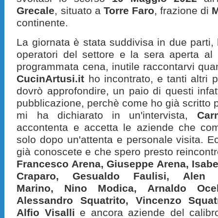
Grecale
, situato a
Torre Faro
, frazione di
M
continente.
La giornata è stata suddivisa in due parti, 
operatori del settore e la sera aperta al
programmata cena, inutile raccontarvi quan
CucinArtusi.it
ho incontrato, e tanti altri 
dovrò approfondire, un paio di questi infa
pubblicazione, perchè come ho già scritto 
mi ha dichiarato in un'intervista,
Car
accontenta e accetta le aziende che co
solo dopo un'attenta e personale visita. E
già conoscete e che spero presto reincontr
Francesco Arena,
Giuseppe Arena,
Isabe
Craparo,
Gesualdo Faulisi,
Alen
Marino,
Nino Modica,
Arnaldo Oce
Alessandro Squatrito, Vincenzo Squat
Alfio Visalli
e ancora aziende del calibr