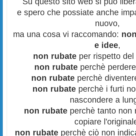
Su questo sito web si può libe
e spero che possiate anche imp
nuovo,
ma una cosa vi raccomando:
non
e idee
,
non rubate
per rispetto del 
non rubate
perchè perderes
non rubate
perchè diventere
non rubate
perchè i furti n
nascondere a lun
non rubate
perchè tanto non r
copiare l'original
non rubate
perchè ciò non indic