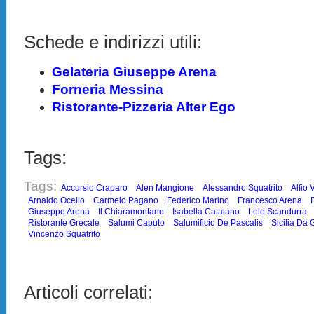
Schede e indirizzi utili:
Gelateria Giuseppe Arena
Forneria Messina
Ristorante-Pizzeria Alter Ego
Tags:
Tags:
Accursio Craparo
Alen Mangione
Alessandro Squatrito
Alfio V
Arnaldo Ocello
Carmelo Pagano
Federico Marino
Francesco Arena
Giuseppe Arena
Il Chiaramontano
Isabella Catalano
Lele Scandurra
Ristorante Grecale
Salumi Caputo
Salumificio De Pascalis
Sicilia Da 
Vincenzo Squatrito
Articoli correlati: