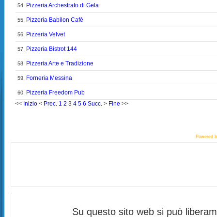
Pizzeria Archestrato di Gela
54.
Pizzeria Babilon Cafè
55.
Pizzeria Velvet
56.
Pizzeria Bistrot 144
57.
Pizzeria Arte e Tradizione
58.
Forneria Messina
59.
Pizzeria Freedom Pub
60.
<<
Inizio
<
Prec.
1
2
3
4
5
6
Succ.
>
Fine
>>
Powered 
Su questo sito web si può libera