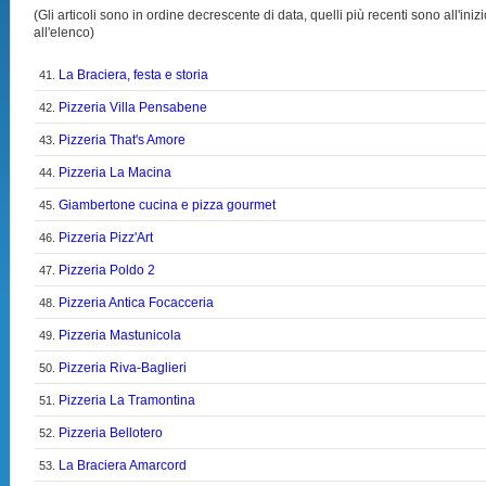
(Gli articoli sono in ordine decrescente di data, quelli più recenti sono all'inizi
all'elenco)
La Braciera, festa e storia
41.
Pizzeria Villa Pensabene
42.
Pizzeria That's Amore
43.
Pizzeria La Macina
44.
Giambertone cucina e pizza gourmet
45.
Pizzeria Pizz'Art
46.
Pizzeria Poldo 2
47.
Pizzeria Antica Focacceria
48.
Pizzeria Mastunicola
49.
Pizzeria Riva-Baglieri
50.
Pizzeria La Tramontina
51.
Pizzeria Bellotero
52.
La Braciera Amarcord
53.