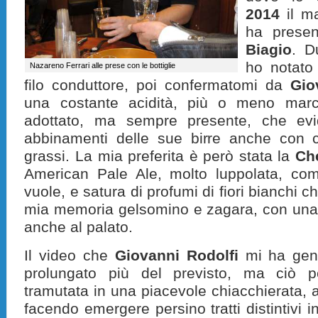
2014
il ma
ha presen
Biagio
. D
ho notato
Nazareno Ferrari alle prese con le bottiglie
filo conduttore, poi confermatomi da
Gio
una costante acidità, più o meno marca
adottato, ma sempre presente, che evid
abbinamenti delle sue birre anche con ci
grassi. La mia preferita è però stata la
Che
American Pale Ale, molto luppolata, co
vuole, e satura di profumi di fiori bianchi 
mia memoria gelsomino e zagara, con una 
anche al palato.
Il video che
Giovanni Rodolfi
mi ha gent
prolungato più del previsto, ma ciò pe
tramutata in una piacevole chiacchierata, a 
facendo emergere persino tratti distintivi in