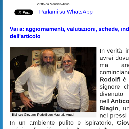
Scritto da Maurizio Artusi
Parlami su WhatsApp
Vai a: aggiornamenti, valutazioni, schede, indi
dell'articolo
In verità,
avrei dovu
ma and
cominciand
Rodolfi
è 
signore c
divenut
nell'
Antic
Biagio
, u
nei pressi
Il birraio Giovanni Rodolfi con Maurizio Artusi
In un ambiente pulito e ispiratorio,
Gio