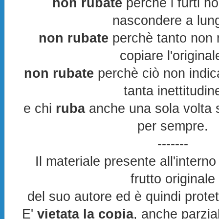
non rubate
perchè i furti n
nascondere a lun
non rubate
perchè tanto non r
copiare l'original
non rubate
perchè ciò non indic
tanta inettitudin
e chi
ruba
anche una sola volta s
per sempre.
-------
Il materiale presente all'interno
frutto originale
del suo autore ed è quindi prote
E'
vietata la copia
, anche parzia