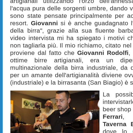
artigianali utilizzando l'orzo dell'anne
l'acqua pura delle sorgenti umbre, dando vi
sono state pensate principalmente per acc
resort.
Giovanni
si è anche guadagnato l'
della birra", grazie alla sua fluente bar
video intervista mi ha spiegato i motivi 
non tagliarla più. Il mio richiamo, citato nel 
proviene dal fatto che
Giovanni Rodolfi
,
ottime birre artigianali, era un dipe
multinazionale della birra industriale, da
per un amante dell'artigianalità diviene ovv
(industriale) e la birrasanta (San Biagio) è 
La possib
intervista
beer shop
Ferrari
, 
Taverna 
dove lo