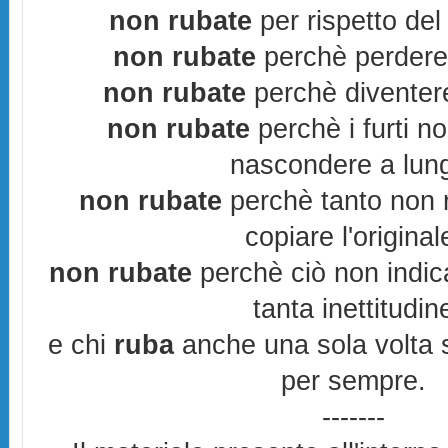
non rubate
per rispetto del 
non rubate
perchè perderes
non rubate
perchè diventere
non rubate
perchè i furti n
nascondere a lun
non rubate
perchè tanto non r
copiare l'original
non rubate
perchè ciò non indic
tanta inettitudin
e chi
ruba
anche una sola volta s
per sempre.
-------