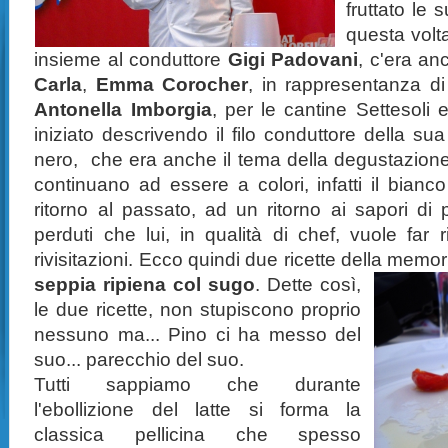
fruttato le 
questa volta
insieme al conduttore
Gigi Padovani
, c'era an
Carla
,
Emma Corocher
, in rappresentanza di
Antonella Imborgia
, per le cantine Settesoli
iniziato descrivendo il filo conduttore della s
nero, che era anche il tema della degustazione,
continuano ad essere a colori, infatti il bianc
ritorno al passato, ad un ritorno ai sapori di 
perduti che lui, in qualità di chef, vuole far 
rivisitazioni. Ecco quindi due ricette della memor
seppia ripiena col sugo
. Dette così,
le due ricette, non stupiscono proprio
nessuno ma... Pino ci ha messo del
suo... parecchio del suo.
Tutti sappiamo che durante
l'ebollizione del latte si forma la
classica pellicina che spesso