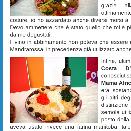
grazie al
ottimamen
cotture, io ho azzardato anche diversi morsi ai
Devo ammettere che è stato quello che mi è piaci
da me degustati.
Il vino in abbinamento non poteva che essere
Mandrarossa, in precedenza già utilizzato anche pe
Infine, ult
Costa D'
conosciut
Mama Afri
era sostanz
gli altri de
distinzion
semola utili
posto della
aveva usato invece una farina manitoba; tale