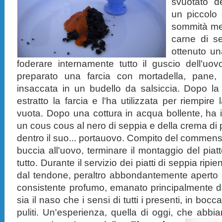
svuotato d
un piccolo 
sommità men
carne di s
ottenuto u
foderare internamente tutto il guscio dell'uo
preparato una farcia con mortadella, pane, e
insaccata in un budello da salsiccia. Dopo la 
estratto la farcia e l'ha utilizzata per riempire
vuota. Dopo una cottura in acqua bollente, ha i
un cous cous al nero di seppia e della crema d
dentro il suo... portauovo. Compito del commensal
buccia all'uovo, terminare il montaggio del piat
tutto. Durante il servizio dei piatti di seppia ripien
dal tendone, peraltro abbondantemente aperto da
consistente profumo, emanato principalmente d
sia il naso che i sensi di tutti i presenti, in bocca
puliti. Un'esperienza, quella di oggi, che abbi