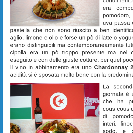
condimento
era compos
pomodoro, p
uva passa e
pastella che non sono riuscito a ben identifi
aglio, limone e olio e forse un pò di latte o yogurt
erano distinguibili ma contemporaneamente tutt
cipolla era un pò troppo presente ma nel 
eseguito e con delle giuste cotture, per quel poco
Il vino in abbinamento era uno
Chardonnay 2
acidità si è sposata molto bene con la predomina
La second
giornata è 
che ha pr
cous cous d
di pomodor
interi, fin
sodo, e c