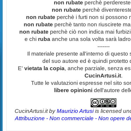
non rubate
perchè perdereste 
non rubate
perchè diventereste 
non rubate
perchè i furti non si possono
non rubate
perchè tanto non riuscirete mai 
non rubate
perchè ciò non indica mai furbizi
e chi
ruba
anche una sola volta sarà ladro
-------
Il materiale presente all'interno di questo s
del suo autore ed è quindi protetto
E'
vietata la copia
, anche parziale, senza esp
CucinArtusi.it
.
Tutte le valutazioni espresse nel sito s
libere opinioni
dell'autore del
CucinArtusi.it
by
Maurizio Artusi
is licensed un
Attribuzione - Non commerciale - Non opere der