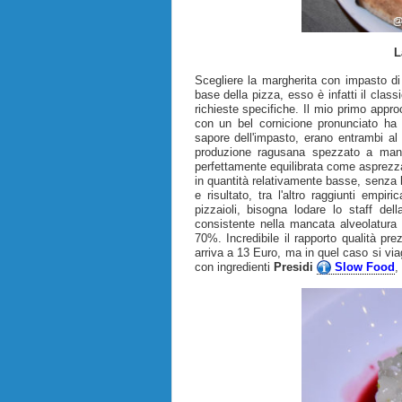
L
Scegliere la margherita con impasto d
base della pizza, esso è infatti il class
richieste specifiche. Il mio primo appro
con un bel cornicione pronunciato ha 
sapore dell'impasto, erano entrambi al
produzione ragusana spezzato a man
perfettamente equilibrata come asprezza.
in quantità relativamente basse, senza l'a
e risultato, tra l'altro raggiunti emp
pizzaioli, bisogna lodare lo staff del
consistente nella mancata alveolatura 
70%. Incredibile il rapporto qualità pre
arriva a 13 Euro, ma in quel caso si v
con ingredienti
Presidi
Slow Food
,