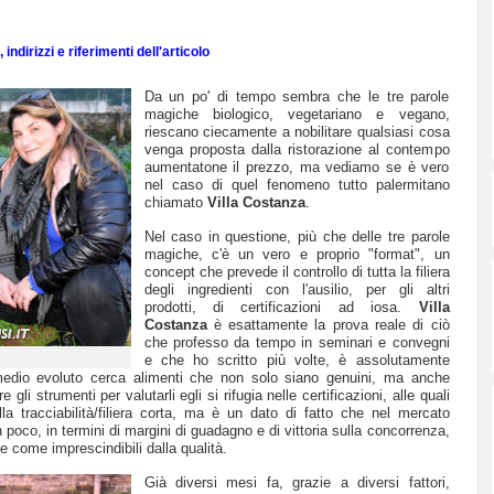
indirizzi e riferimenti dell'articolo
Da un po' di tempo sembra che le tre parole
magiche biologico, vegetariano e vegano,
riescano ciecamente a nobilitare qualsiasi cosa
venga proposta dalla ristorazione al contempo
aumentatone il prezzo, ma vediamo se è vero
nel caso di quel fenomeno tutto palermitano
chiamato
Villa Costanza
.
Nel caso in questione, più che delle tre parole
magiche, c'è un vero e proprio "format", un
concept che prevede il controllo di tutta la filiera
degli ingredienti con l'ausilio, per gli altri
prodotti, di certificazioni ad iosa.
Villa
Costanza
è esattamente la prova reale di ciò
che professo da tempo in seminari e convegni
e che ho scritto più volte, è assolutamente
medio evoluto cerca alimenti che non solo siano genuini, ma anche
li strumenti per valutarli egli si rifugia nelle certificazioni, alle quali
 tracciabilità/filiera corta, ma è un dato di fatto che nel mercato
 poco, in termini di margini di guadagno e di vittoria sulla concorrenza,
 come imprescindibili dalla qualità.
Già diversi mesi fa, grazie a diversi fattori,