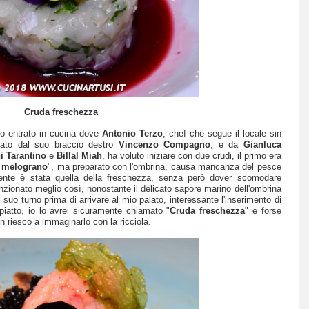
Cruda freschezza
no entrato in cucina dove
Antonio Terzo
, chef che segue il locale sin
utato dal suo braccio destro
Vincenzo Compagno
, e da
Gianluca
i Tarantino
e
Billal Miah
, ha voluto iniziare con due crudi, il primo era
al melograno
", ma preparato con l'ombrina, causa mancanza del pesce
vidente è stata quella della freschezza, senza però dover scomodare
unzionato meglio così, nonostante il delicato sapore marino dell'ombrina
suo turno prima di arrivare al mio palato, interessante l'inserimento di
piatto, io lo avrei sicuramente chiamato "
Cruda freschezza
" e forse
n riesco a immaginarlo con la ricciola.