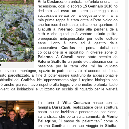
Villa Costanza
era entrata nell'orbita di una mia
recensione, così lo scorso
15 Gennaio 2018
ho
dedicato ad essa un intero pomeriggio con
successiva serata per la degustazione, ma la
mia prima tappa è stata dritta all'orto biologico
che fornisce il ristorante, situato nel quartiere di
Ciaculli
a
Palermo
, zona alla periferia della
città e che quindi può vantare un'aria pulita,
prerequisito indispensabile per delle colture
sane. L'orto è nato ed è gestito dalla
cooperativa
Codifas
e prima dell'attuale
collocazione si è spostato in diverse zone di
Palermo
. A
Ciaculli
sono stato accolto da
Valerio Scilluffo
un perito elettrotecnico con la
!
passione per la terra che mi ha guidato
to le vicine montagne, spazio in parte riservato all'accordo di filiera
esto parcellizzato, al fine di poter essere usufruito da appassionati e
bitudini del
Codifas
. Nell'appezzamento vige il regime biologico non
 è anche più restrittivo rispetto alla legge, viene inoltre preferita l'auto
nienti da ibridazioni e utilizzato un occhio di riguardo per le varietà
La storia di
Villa Costanza
nasce con la
famiglia
Durastanti
, realizzatrice della struttura
posta in una
invidiabile
panoramica posizione,
sulla strada che porta sulla sommità di
Monte
Pellegrino
, "il sasso dei palermitani" come lo
chiamò
Goethe
in un suo viaggio in
Sicilia
,