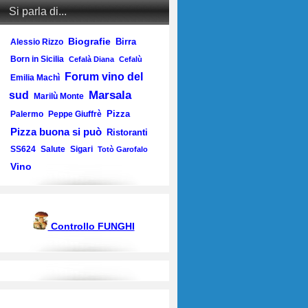
Si parla di...
Biografie
Birra
Alessio Rizzo
Born in Sicilia
Cefalà Diana
Cefalù
Forum vino del
Emilia Machì
Marsala
sud
Marilù Monte
Pizza
Palermo
Peppe Giuffrè
Pizza buona si può
Ristoranti
SS624
Salute
Sigari
Totò Garofalo
Vino
Controllo FUNGHI