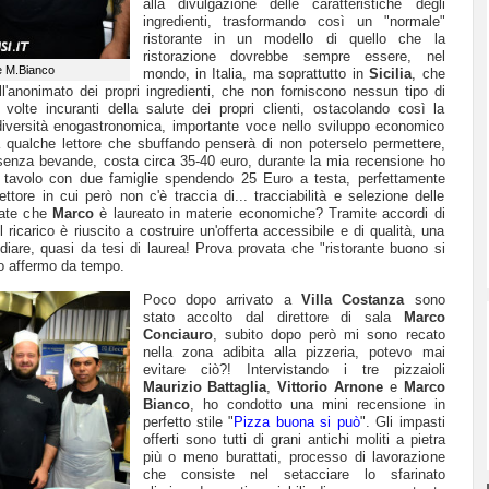
alla divulgazione delle caratteristiche degli
ingredienti, trasformando così un "normale"
ristorante in un modello di quello che la
ristorazione dovrebbe sempre essere, nel
 e M.Bianco
mondo, in Italia, ma soprattutto in
Sicilia
, che
ell'anonimato dei propri ingredienti, che non forniscono nessun tipo di
 volte incuranti della salute dei propri clienti, ostacolando così la
odiversità enogastronomica, importante voce nello sviluppo economico
 qualche lettore che sbuffando penserà di non poterselo permettere,
senza bevande, costa circa 35-40 euro, durante la mia recensione ho
tavolo con due famiglie spendendo 25 Euro a testa, perfettamente
ttore in cui però non c'è traccia di... tracciabilità e selezione delle
date che
Marco
è laureato in materie economiche? Tramite accordi di
 ricarico è riuscito a costruire un'offerta accessibile e di qualità, una
diare, quasi da tesi di laurea! Prova provata che "ristorante buono si
io affermo da tempo.
Poco dopo arrivato a
Villa Costanza
sono
stato accolto dal
direttore di sala
Marco
Conciauro
, subito dopo
però
mi sono recato
nella zona adibita alla pizzeria, potevo mai
evitare ciò?! Intervistando i tre pizzaioli
Maurizio Battaglia
,
Vittorio Arnone
e
Marco
Bianco
, ho condotto una mini recensione in
perfetto stile "
Pizza buona si può
". Gli impasti
offerti sono tutti di grani antichi moliti a pietra
più o meno burattati, processo di lavorazione
che consiste nel setacciare lo sfarinato