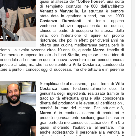
quasi all'altezza del "
Coffee house
", una sorta
di tempietto costruito nell'800 dall'architetto
Venanzio Marvuglia
. La struttura è sempre
stata data in gestione a terzi, ma nel 2000
Costanza Durastanti
, ai tempi appena
ventenne tuttavia appassionata di cucina,
chiese al padre di occuparsi lei stessa della
villa, con l'intenzione di aprire un proprio
ristorante, che poi in effetti per diversi anni ha
offerto una cucina mediterranea senza però le
osciamo. La svolta avvenne circa 10 anni fa, quando
Marco
, fratello di
 Commercio e appena tornato da fuori
Sicilia
, espresse le sue idee di
onvincendola ad entrare in questa nuova avventura in un periodo ancora
pproccio al cibo, ma che ha consentito a
Villa Costanza
, conducendo
ettere a punto il concept oggi di successo, ma che tuttavia è in perenne
Semplificando al massimo, i punti fermi di
Villa
Costanza
sono fondamentalmente due: la
genuinità degli ingredienti, realizzata tramite la
tracciabilità effettuata grazie alla conoscenza
diretta dei produttori e le eventuali certificazioni,
nonchè la cura del cliente. Per attuare ciò,
Marco
è in continua ricerca di produttori e
prodotti rigorosamente siciliani, guarda caso in
gran parte da me conosciuti, attuando il Km 0 e
quasi sfiorando l'autarchia alimentare, ma
anche addestrando il personale alla vendita e