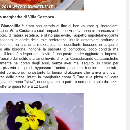
a margherita di Villa Costanza
i
Biancolilla
è stato obbligatorio al fine di ben valutare gli ingredienti
ico di
Villa Costanza
cioè l'impasto che vi serviranno in mancanza di
ccio, di natura estetica, è stato piacevole, l'aspetto napoletaneggiante
toccato le corde delle mie preferenze, inutile descrivere profumo e
 top, ottima anche la mozzarella, un eccellente boccone in acqua di
o alla bisogna, nonchè la passata di pomodoro, poco condita ma
 Il forno è a legna ed il lievito è una pasta madre aggiunta all'impasto
usilio del solito starter di lievito di birra. Considerando caratteristiche
iricamente nel corso degli anni, senza aver mai seguito un corso per
la pizzeria e quindi bypassare l'unico problema tecnico riscontrato,
del cornicione, nonostante la buona idratazione che arriva a circa il
zzo delle pizze, infatti la margherita costa 5 Euro e la pizza più cara
iaggia nel menu "slow", consegnatomi a parte e composto solo da pizze
 offerte quasi tutte a 12 Euro!