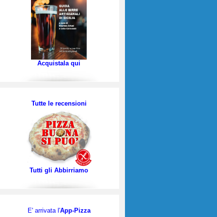
Acquistala qui
Tutte le recensioni
Tutti gli Abbirriamo
E' arrivata l'
App-Pizza