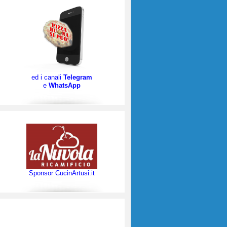
ed i canali
Telegram
e
WhatsApp
Sponsor CucinArtusi.it