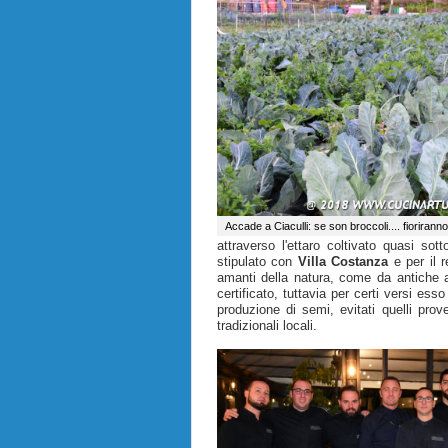
Accade a Ciaculli: se son broccoli.... fioriranno
attraverso l'ettaro coltivato quasi sot
stipulato con
Villa Costanza
e per il r
amanti della natura, come da antiche a
certificato, tuttavia per certi versi esso
produzione di semi, evitati quelli prove
tradizionali locali.