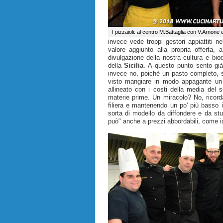
I pizzaioli: al centro M.Battaglia con V.Arnone
invece vede troppi gestori appiattiti n
valore aggiunto alla propria offerta, a
divulgazione della nostra cultura e bi
della
Sicilia
. A questo punto sento già
invece no, poichè un pasto completo, 
visto mangiare in modo appagante un 
allineato con i costi della media del se
materie prime. Un miracolo? No, ricor
filiera e mantenendo un po' più basso il
sorta di modello da diffondere e da stu
può" anche a prezzi abbordabili, come 