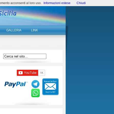
emento acconsenti al loro uso.
Informazioni estese
Chiudi
GALLERIA
LINK