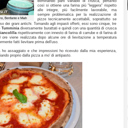
eliminando parti variabili di crusca, pertanto
così si ottiene una farina più "leggera" rispetto
alle integre, più facilmente lavorabile, ma
sempre problematica per la realizzazione di
ino, Benfante e Miah
pizze tecnicamente accettabili, soprattutto se
o dei grani antichi. Tornando agli impasti offerti, essi sono cinque, tre
e
Tumminia
diversamente burattati e quindi con una quantità di crusca
iancolilla
rispettivamente con innesto di farina di carrube e di farina di
 ore viene realizzata dopo alcune ore di lievitazione a temperatura
rmente fatti lievitare prima dell'uso.
a ho assaggiato e che impressioni ho ricevuto dalla mia esperienza,
iando proprio dalla pizza a mo' di antipasto.