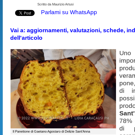
Scritto da Maurizio Artusi
Parlami su WhatsApp
Vai a: aggiornamenti, valutazioni, schede, indi
dell'articolo
Uno 
imp
prod
vera
pone
di i
pos
pro
Sant
78% e
di p
Il Panettone di Gaetano Agostaro di Delizie Sant'Anna