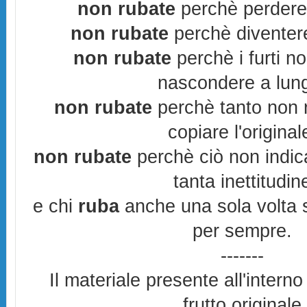
non rubate
perchè perderes
non rubate
perchè diventere
non rubate
perchè i furti n
nascondere a lun
non rubate
perchè tanto non r
copiare l'original
non rubate
perchè ciò non indic
tanta inettitudin
e chi
ruba
anche una sola volta s
per sempre.
-------
Il materiale presente all'interno
frutto originale