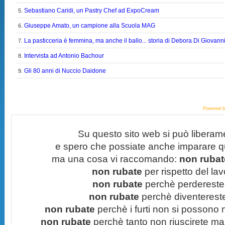
Sebastiano Caridi, un Pastry Chef ad ExpoCream
5.
Giuseppe Amato, un campione alla Scuola MAG
6.
La pasticceria è femmina, ma anche il ballo... storia di Debora Di Giovann
7.
Intervista ad Antonio Bachour
8.
Gli 80 anni di Nuccio Daidone
9.
Powered 
Su questo sito web si può liberam
e spero che possiate anche imparare q
ma una cosa vi raccomando:
non rubate
non rubate
per rispetto del lavo
non rubate
perchè perdereste 
non rubate
perchè diventereste 
non rubate
perchè i furti non si possono
non rubate
perchè tanto non riuscirete mai 