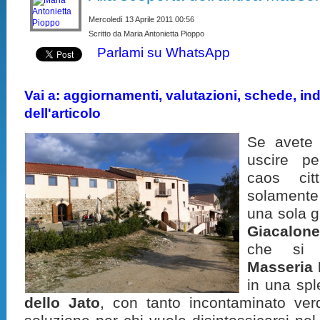
Mercoledì 13 Aprile 2011 00:56
Scritto da Maria Antonietta Pioppo
Parlami su WhatsApp
Vai a: aggiornamenti, valutazioni, schede, indi
dell'articolo
Se avete v
uscire pe
caos cit
solamente
una sola g
Giacalon
che si
Masseria 
in una spl
dello Jato
, con tanto incontaminato ver