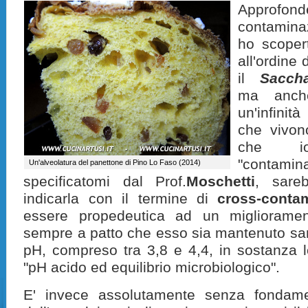
Approfonde
contaminaz
ho scoper
all'ordine
il
Sacch
ma anche
un'infinità
che vivon
che i
"conta
Un'alveolatura del panettone di Pino Lo Faso (2014)
specificatomi dal Prof.
Moschetti
, sare
indicarla con il termine di
cross-conta
essere propedeutica ad un migliorament
sempre a patto che esso sia mantenuto sano
pH, compreso tra 3,8 e 4,4, in sostanza l
"pH acido ed equilibrio microbiologico".
E' invece assolutamente
senza fondamen