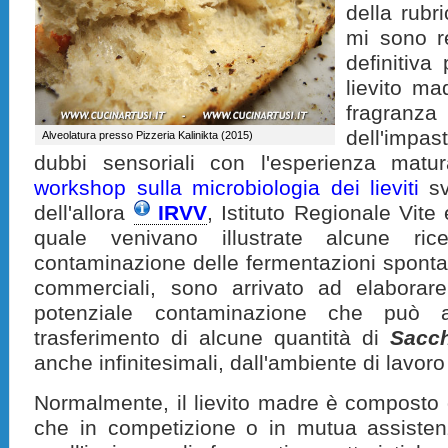
della rubr
mi sono r
definitiva
lievito ma
fragranza
dell'impa
Alveolatura presso Pizzeria Kalinikta (2015)
dubbi sensoriali con l'esperienza matu
workshop sulla microbiologia dei lieviti
sv
dell'allora
IRVV
, Istituto Regionale Vit
quale venivano illustrate alcune ric
contaminazione delle fermentazioni spontan
commerciali, sono arrivato ad elaborar
potenziale contaminazione che può 
trasferimento di alcune quantità di
Sacch
anche infinitesimali, dall'ambiente di lavoro
Normalmente, il lievito madre è composto 
che in competizione o in mutua assiste