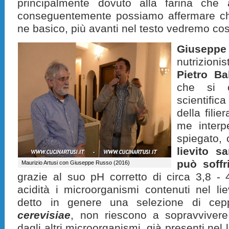
principalmente dovuto alla farina ch
conseguentemente possiamo affermare ch
ne basico, più avanti nel testo vedremo cos
Giusepp
nutrizioni
Pietro Ba
che si o
scientifi
della filie
me interp
spiegato,
lievito s
può soffr
Maurizio Artusi con Giuseppe Russo (2016)
grazie al suo pH corretto di circa 3,8 -
acidità i microorganismi contenuti nel lie
detto in genere una selezione di ce
cerevisiae
, non riescono a sopravvivere,
dagli altri microorganismi, già presenti nel 