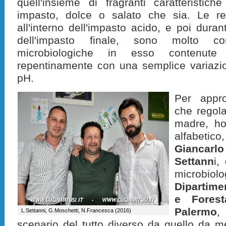
quell'insieme di fragranti caratteristic
impasto, dolce o salato che sia. Le r
all'interno dell'impasto acido, e poi durant
dell'impasto finale, sono molto co
microbiologiche in esso contenute 
repentinamente con una semplice variazio
pH.
Per appro
che regolan
madre, ho 
alfabeti
Giancarl
Settann
i,
microbi
Dipartime
e Foresta
Palermo
,
L.Settanni, G.Moschetti, N.Francesca (2016)
scenario del tutto diverso da quello da me