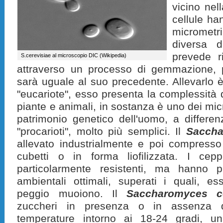
vicino nel
cellule ha
micrometri
diversa d
prevede r
S.cerevisiae al microscopio DIC (Wikipedia)
attraverso un processo di gemmazione, p
sarà uguale al suo precedente. Allevarlo è 
"eucariote", esso presenta la complessità de
piante e animali, in sostanza è uno dei micr
patrimonio genetico dell'uomo, a differenz
"procarioti", molto più semplici. Il
Saccha
allevato industrialmente e poi compresso
cubetti o in forma liofilizzata. I cepp
particolarmente resistenti, ma hanno
ambientali ottimali, superati i quali, es
peggio muoiono. Il
Saccharomyces ce
zuccheri in presenza o in assenza d
temperature intorno ai 18-24 gradi, 