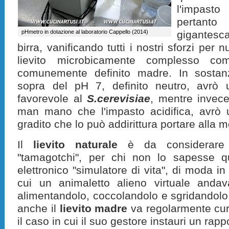
l'impast
pertanto
pHmetro in dotazione al laboratorio Cappello (2014)
gigantesc
birra, vanificando tutti i nostri sforzi per n
lievito microbicamente complesso c
comunemente definito madre. In sostanz
sopra del pH 7, definito neutro, avrò 
favorevole al
S.cerevisiae
, mentre invece
man mano che l'impasto acidifica, avrò 
gradito che lo può addirittura portare alla 
Il
lievito naturale
è da considerare
"tamagotchi", per chi non lo sapesse q
elettronico "simulatore di vita", di moda in 
cui un animaletto alieno virtuale andava
alimentandolo, coccolandolo e sgridandolo,
anche il
lievito madre
va regolarmente cur
il caso in cui il suo gestore instauri un rapp