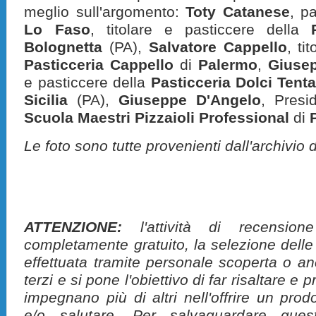
meglio sull'argomento:
Toty Catanese
, pa
Lo Faso
, titolare e pasticcere della
Bolognetta
(PA),
Salvatore Cappello
, ti
Pasticceria Cappello
di
Palermo
,
Giusep
e pasticcere della
Pasticceria Dolci Tenta
Sicilia
(PA),
Giuseppe D'Angelo
, Presi
Scuola Maestri Pizzaioli Professional
di
Le foto sono tutte provenienti dall'archivio 
ATTENZIONE:
l'attività di recension
completamente gratuito, la selezione delle
effettuata tramite personale scoperta o a
terzi e si pone l'obiettivo di far risaltare 
impegnano più di altri nell'offrire un pro
e/o salutare. Per salvaguardare ques