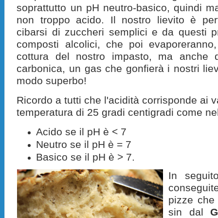
soprattutto un pH neutro-basico, quindi 
non troppo acido. Il nostro lievito è per
cibarsi di zuccheri semplici e da questi p
composti alcolici, che poi evaporeranno,
cottura del nostro impasto, ma anche d
carbonica, un gas che gonfierà i nostri liev
modo superbo!
Ricordo a tutti che l'acidità corrisponde ai v
temperatura di 25 gradi centigradi come ne
Acido se il pH è < 7
Neutro se il pH è = 7
Basico se il pH è > 7.
In seguit
consegui
pizze che 
sin dal
G