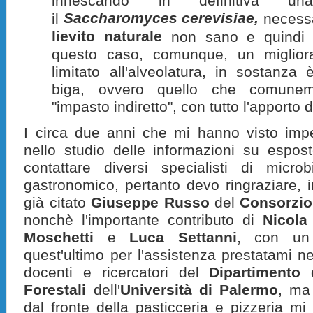
innescando in definitiva una
Saccharomyces cerevisiae,
il
necessa
lievito naturale
non sano e quindi b
questo caso, comunque, un miglior
limitato all'alveolatura, in sostanz
biga, ovvero quello che comunem
"impasto indiretto", con tutto l'apporto d
I circa due anni che mi hanno visto impe
nello studio delle informazioni su espos
contattare diversi specialisti di micro
gastronomico, pertanto devo ringraziare, in 
già citato
Giuseppe Russo
del
Consorzio 
nonchè l'importante contributo di
Nicola
Moschetti
e
Luca Settanni
, con un 
quest'ultimo per l'assistenza prestatami nel
docenti e ricercatori del
Dipartimento 
Forestali
dell'
Università di Palermo
, ma
dal fronte della pasticceria e pizzeria mi