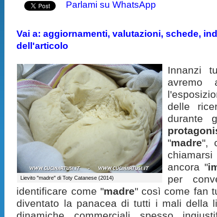
Parlami su WhatsApp
Vai a: aggiornamenti, valutazioni, schede, indi
dell'articolo
Innanzi t
avremo 
l'esposiz
delle ric
durante g
protagoni
"
madre
",
chiamarsi
ancora "
i
per conv
Lievito "madre" di Toty Catanese (2014)
identificare come "
madre
" così come fan t
diventato la panacea di tutti i mali della 
dinamiche commerciali spesso ingiustif