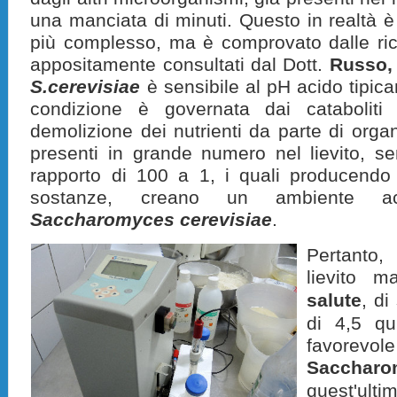
una manciata di minuti. Questo in realtà
più complesso, ma è comprovato dalle ric
appositamente consultati dal Dott.
Russo,
S.cerevisiae
è sensibile al pH acido tipica
condizione è governata dai cataboliti (
demolizione dei nutrienti da parte di organi
presenti in grande numero nel lievito, 
rapporto di 100 a 1, i quali producendo 
sostanze, creano un ambiente ac
Saccharomyces cerevisiae
.
Pertanto
lievito 
salute
, di
di 4,5 qu
favorevol
Saccharo
quest'ul