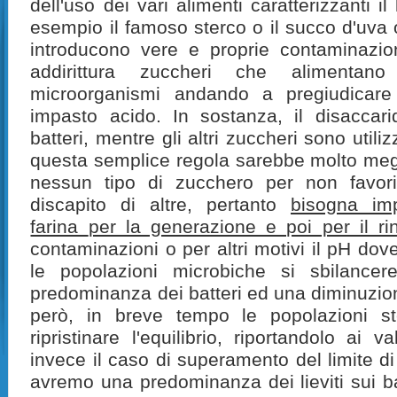
dell'uso dei vari alimenti caratterizzanti il
esempio il famoso sterco o il succo d'uva o a
introducono vere e proprie contaminazion
addirittura zuccheri che alimentan
microorganismi andando a pregiudicare l
impasto acido. In sostanza, il disaccari
batteri, mentre gli altri zuccheri sono utilizz
questa semplice regola sarebbe molto meg
nessun tipo di zucchero per non favor
discapito di altre, pertanto
bisogna im
farina
per la generazione e poi per il ri
contaminazioni o per altri motivi il pH do
le popolazioni microbiche si sbilance
predominanza dei batteri ed una diminuzione 
però, in breve tempo le popolazioni s
ripristinare l'equilibrio, riportandolo ai v
invece il caso di superamento del limite d
avremo una predominanza dei lieviti sui b