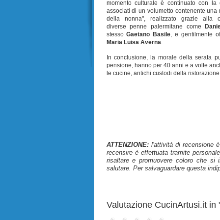
momento culturale è continuato con la d
associati di un volumetto contenente una ra
della nonna", realizzato grazie alla c
diverse penne palermitane come
Danie
stesso
Gaetano Basile
, e gentilmente of
Maria Luisa Averna
.
In conclusione, la morale della serata 
pensione, hanno per 40 anni e a volte anche
le cucine, antichi custodi della ristorazion
ATTENZIONE:
l'attività di recensione 
recensire è effettuata tramite personale
risaltare e promuovere coloro che si i
salutare. Per salvaguardare questa indi
Valutazione CucinArtusi.it in "