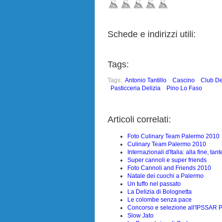
Schede e indirizzi utili:
Tags:
Tags:
Antonio Tantillo
Cascino
Club De
Pasticceria Delizia
Pino Lo Faso
Articoli correlati:
Foto Culinary Team Palermo 2010
Culinary Team Palermo 2010
Internazionali d'Italia: alla fine, tan
Super cannoli e super friends
Foto Cannoli and Friends 2010
Natale dei cuochi a Palermo
Un tuffo nel passato
La Delizia di Bolognetta
Le colombe senza pace
Concorso e selezione all'IPSSAR P
Slow Jato