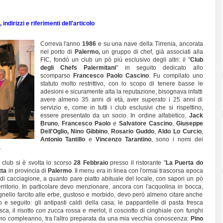
indirizzi e riferimenti dell'articolo
Correva l'anno
1986
e su una nave della Tirrenia, ancorata
nel porto di
Palermo,
un gruppo di chef, già associati alla
FIC, fondò un club un pò più esclusivo degli altri: il "
Club
degli Chefs Palermitani
"
in seguito dedicato allo
scomparso
Francesco Paolo Cascino
. Fu compilato uno
statuto molto restrittivo, con lo scopo di tenere basse le
adesioni e sicuramente alta la reputazione, bisognava infatti
avere almeno 35 anni di età, aver superato i 25 anni di
servizio e, come in tutti i club esclusivi che si rispettino,
essere presentato da un socio. In ordine alfabetico,
Jack
Bruno
,
Francesco Paolo
e
Salvatore Cascino
,
Giuseppe
Dell'Oglio,
Nino Gibbino
,
Rosario Guddo
,
Aldo Lo Curcio
,
Antonio Tantillo
e
Vincenzo Tarantino
, sono i nomi dei
.
 club si è svolta lo scorso
28 Febbraio
presso il ristorante "
La Puerta do
tta
in provincia di
Palermo
. Il menu era in linea con l'ormai trascorsa epoca
 di cacciagione, a quanto pare piatto abituale del locale, con sapori un pò
rritorio. In particolare devo menzionare, ancora con l'acquolina in bocca,
gnello farcito alle erbe, gustoso e morbido, devo però almeno citare anche
to e seguito: gli antipasti caldi della casa, le pappardelle di pasta fresca
sca, il risotto con zucca rossa e merlot, il cosciotto di cinghiale con funghi
esimo compleanno, tra l'altro preparata da una mia vecchia conoscenza:
Pino