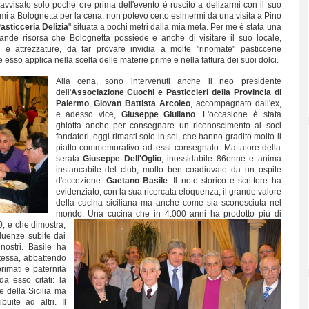
 avvisato solo poche ore prima dell'evento è ruscito a delizarmi con il suo
i a Bolognetta per la cena, non potevo certo esimermi da una visita a Pino
asticceria Delizia
" situata a pochi metri dalla mia meta. Per me è stata una
nde risorsa che Bolognetta possiede e anche di visitare il suo locale,
i e attrezzature, da far provare invidia a molte "rinomate" pasticcerie
esso applica nella scelta delle materie prime e nella fattura dei suoi dolci.
Alla cena, sono intervenuti anche il neo presidente
dell'
Associazione Cuochi e Pasticcieri della Provincia di
Palermo
,
Giovan Battista Arcoleo
, accompagnato dall'ex,
e adesso vice,
Giuseppe Giuliano
. L
'occasione è stata
ghiotta anche per consegnare un riconoscimento ai soci
fondatori, oggi rimasti solo in sei, che hanno gradito molto il
piatto commemorativo ad essi consegnato. Mattatore della
serata
Giuseppe Dell'Oglio
, inossidabile 86enne e anima
instancabile del club, molto ben coadiuvato da un ospite
d'eccezione:
Gaetano Basile
. Il noto storico e scrittore ha
evidenziato, con la sua ricercata eloquenza, il grande valore
della cucina siciliana ma anche come sia sconosciuta nel
mondo.
Una cucina che in 4.000 anni ha prodotto più di
00, e che dimostra,
fluenze subite dai
 nostri. Basile ha
tessa, abbattendo
primati e paternità
da esso citati: la
e della Sicilia ma
uite ad altri. Il