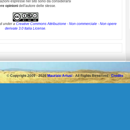
utazioni espresse nel sito sono da considerarsi
ere opinioni
dell'autore delle stesse.
ed under a
Creative Commons Attribuzione - Non commerciale - Non opere
derivate 3.0 Italia License
.
©
Copyright 2009 - 2026
Maurizio Artusi
- All Rights Reserved -
Credits