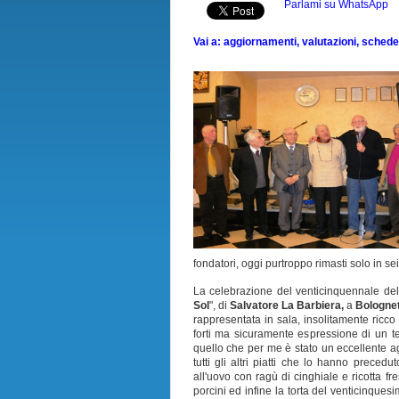
Parlami su WhatsApp
Vai a: aggiornamenti, valutazioni, schede, 
fondatori, oggi purtroppo rimasti solo in sei
La celebrazione del venticinquennale del
Sol
", di
Salvatore La Barbiera,
a
Bologne
rappresentata in sala, insolitamente ricco
forti ma sicuramente espressione di un te
quello che per me è stato un eccellente a
tutti gli altri piatti che lo hanno precedu
all'uovo con ragù di cinghiale e ricotta fre
porcini ed infine la torta del venticinqu