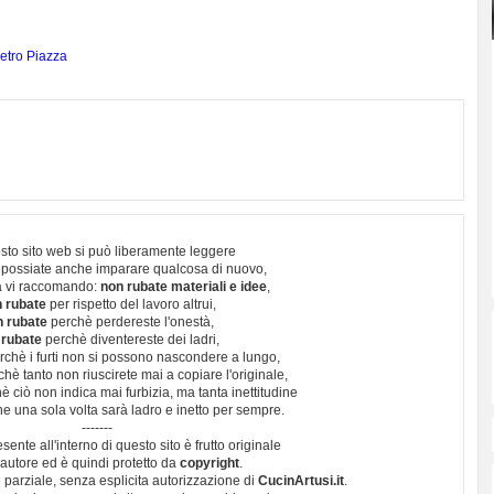
ietro Piazza
sto sito web si può liberamente leggere
 possiate anche imparare qualcosa di nuovo,
 vi raccomando:
non rubate materiali e idee
,
 rubate
per rispetto del lavoro altrui,
n rubate
perchè perdereste l'onestà,
 rubate
perchè diventereste dei ladri,
chè i furti non si possono nascondere a lungo,
hè tanto non riuscirete mai a copiare l'originale,
 ciò non indica mai furbizia, ma tanta inettitudine
e una sola volta sarà ladro e inetto per sempre.
-------
esente all'interno di questo sito è frutto originale
autore ed è quindi protetto da
copyright
.
 parziale, senza esplicita autorizzazione di
CucinArtusi.it
.