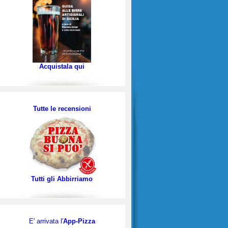
Acquistala qui
Tutte le recensioni
Tutti gli Abbirriamo
E' arrivata l'
App-Pizza