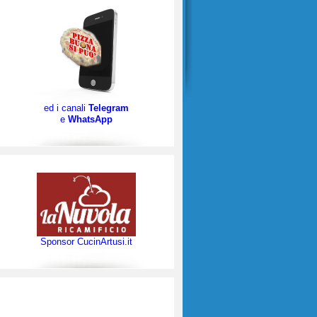
ed i canali
Telegram
e
WhatsApp
Sponsor CucinArtusi.it