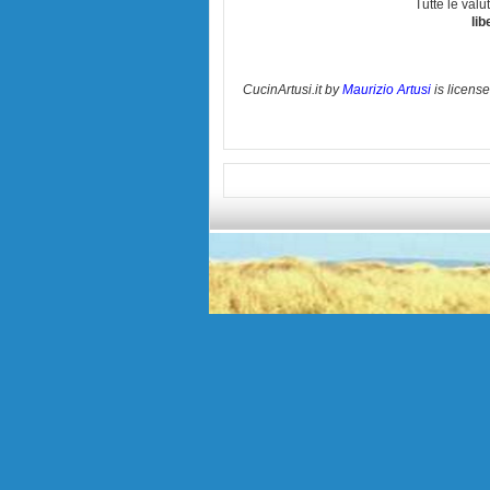
Tutte le val
lib
CucinArtusi.it
by
Maurizio Artusi
is licens