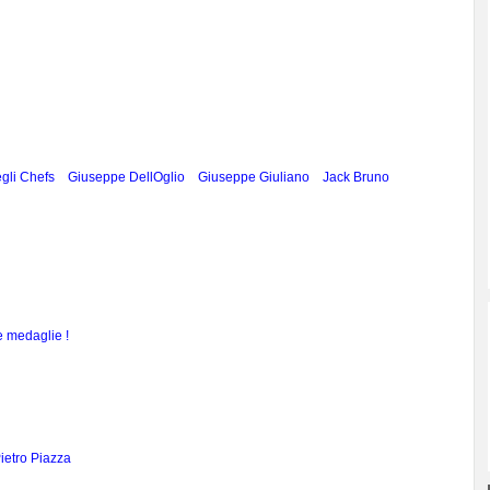
gli Chefs
Giuseppe DellOglio
Giuseppe Giuliano
Jack Bruno
te medaglie !
ietro Piazza