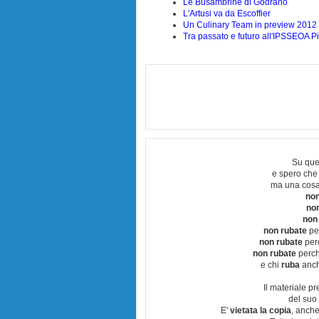
Le Busambrine di Godrano
L'Artusi va da Escoffier
Un Culinary Team in preview 2012
Tra passato e futuro all'IPSSEOA P
Su que
e spero che
ma una cosa
non
no
non
non rubate
per
non rubate
perc
non rubate
perchè
e chi
ruba
anch
Il materiale pr
del suo 
E'
vietata la copia
, anche