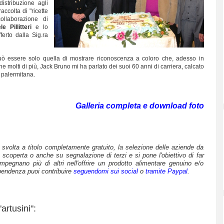
istribuzione agli
ccolta di "ricette
ollaborazione di
le Pillitteri
e lo
ferto dalla Sig.ra
può essere solo quella di mostrare riconoscenza a coloro che, adesso in
 molti di più, Jack Bruno mi ha parlato dei suoi 60 anni di carriera, calcato
e palermitana.
Galleria completa e download foto
è svolta a titolo completamente gratuito, la selezione delle aziende da
 scoperta o anche su segnalazione di terzi e si pone l'obiettivo di far
mpegnano più di altri nell'offrire un prodotto alimentare genuino e/o
pendenza puoi contribuire
seguendomi sui social
o
tramite Paypal
.
artusini":