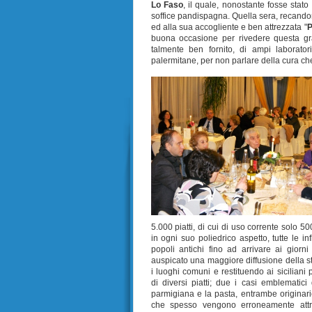
Lo Faso
, il quale, nonostante fosse stato
soffice pandispagna. Quella sera, recandom
ed alla sua accogliente e ben attrezzata "
P
buona occasione per rivedere questa gra
talmente ben fornito, di ampi laborator
palermitane, per non parlare della cura che 
5.000 piatti, di cui di uso corrente solo 5
in ogni suo poliedrico aspetto, tutte le in
popoli antichi fino ad arrivare ai giorni
auspicato una maggiore diffusione della s
i luoghi comuni e restituendo ai siciliani 
di diversi piatti; due i casi emblematici 
parmigiana e la pasta, entrambe originari
che spesso vengono erroneamente attrib