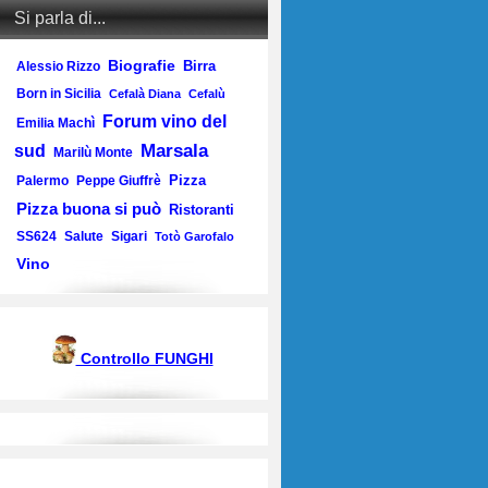
Si parla di...
Biografie
Birra
Alessio Rizzo
Born in Sicilia
Cefalà Diana
Cefalù
Forum vino del
Emilia Machì
Marsala
sud
Marilù Monte
Pizza
Palermo
Peppe Giuffrè
Pizza buona si può
Ristoranti
SS624
Salute
Sigari
Totò Garofalo
Vino
Controllo FUNGHI