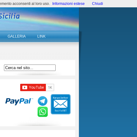
emento acconsenti al loro uso.
Informazioni estese
Chiudi
GALLERIA
LINK