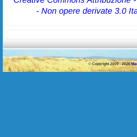
Creative Commons Attribuzione 
- Non opere derivate 3.0 It
©
Copyright 2009 - 2026
Mau