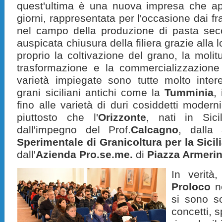
quest'ultima è una nuova impresa che apri
giorni, rappresentata per l'occasione dai fra
nel campo della produzione di pasta secc
auspicata chiusura della filiera grazie alla 
proprio la coltivazione del grano, la molitu
trasformazione e la commercializzazione 
varietà impiegate sono tutte molto inter
grani siciliani antichi come la
Tumminia
,
fino alle varietà di duri cosiddetti moder
piuttosto che l'
Orizzonte
, nati in Sici
dall'impegno del Prof.
Calcagno
, dalla
Sperimentale di Granicoltura per la Sicil
dall'
Azienda Pro.se.me.
di
Piazza Armeri
In verità
Proloco
no
si sono s
concetti, 