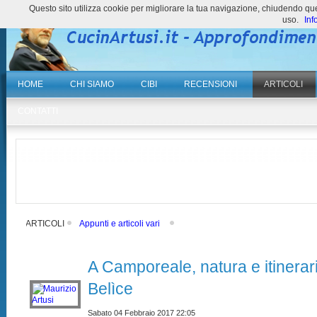
Questo sito utilizza cookie per migliorare la tua navigazione, chiudendo 
uso.
Inf
HOME
CHI SIAMO
CIBI
RECENSIONI
ARTICOLI
CONTATTI
ARTICOLI
Appunti e articoli vari
A Camporeale, natura e itinerari 
Belìce
Sabato 04 Febbraio 2017 22:05