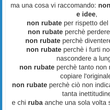
ma una cosa vi raccomando:
non
e idee
,
non rubate
per rispetto del 
non rubate
perchè perderes
non rubate
perchè diventere
non rubate
perchè i furti n
nascondere a lun
non rubate
perchè tanto non r
copiare l'original
non rubate
perchè ciò non indic
tanta inettitudin
e chi
ruba
anche una sola volta s