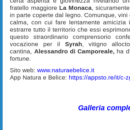
certa asperità e giovinezza rivelando u
fratello maggiore
La Monaca
, sicuramente
in parte coperte dal legno. Comunque, vini
calma, con cui fare lentamente amicizia 
estrarre tutto il territorio che essi esprimo
questo straordinario comprensorio con
vocazione per il
Syrah
, vitigno alloct
cantina,
Alessandro di Camporeale,
ha d'
fortune.
Sito web:
www.naturaebelice.it
App Natura e Belice:
https://appsto.re/it/c-z
Galleria compl