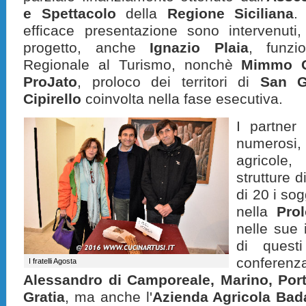
e Spettacolo
della
Regione Siciliana
.
efficace presentazione sono intervenuti, 
progetto, anche
Ignazio Plaia
, funzio
Regionale al Turismo, nonchè
Mimmo G
ProJato
, proloco dei territori di
San G
Cipirello
coinvolta nella fase esecutiva.
I partner
numerosi
agricole,
strutture d
di 20 i so
nella
Pro
nelle sue 
di questi
conferenz
I fratelli Agosta
Alessandro di Camporeale, Marino, Port
Gratia
, ma anche l'
Azienda Agricola Bad