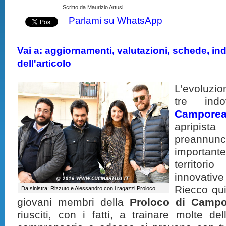
Scritto da Maurizio Artusi
Parlami su WhatsApp
Vai a: aggiornamenti, valutazioni, schede, indi
dell'articolo
L'evoluzion
tre indo
Camporea
apripist
preannunc
important
territori
innovativ
Riecco qui
Da sinistra: Rizzuto e Alessandro con i ragazzi Proloco
giovani membri della
Proloco di Campo
riusciti, con i fatti, a trainare molte de