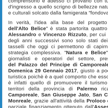
comprensorio e adesso ci provano con tut
d'ingresso a quello scrigno di bellezze na
e culturali solcato dalla famigerata "fondov
In verità, l'idea alla base del progetto
dell'Alto Belice
" è stata partorita quatt
Alessandro
e
Vincenzo Rizzuto
, per cui
degli anni successivi sono solo stati dei
tasselli che oggi ci permettono di capir
strategia complessiva. "
Natura e Belìce
giornalisti e operatori del settore, pre
del Palazzo del Principe di Camporeal
Domenica 29 Gennaio 2017
, giusto a po
turistica poichè è a quel comporto che esso 
è infatti quello di promuovere il turismo 
territori della provincia di
Palermo
ric
Camporeale
,
San Giuseppe Jato
,
San Ci
Monreale
, grazie all'attività della
Proloco
parziale finanziamento ottenuto dall'
Asses