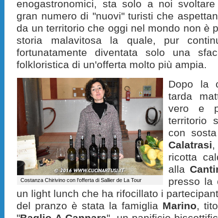
enogastronomici, sta solo a noi svoltare
gran numero di "nuovi" turisti che aspettan
da un territorio che oggi nel mondo non è p
storia malavitosa la quale, pur conti
fortunatamente diventata solo una sfa
folkloristica di un'offerta molto più ampia.
Dopo la c
tarda mat
vero e p
territorio
con sosta 
Calatrasi
ricotta ca
alla
Canti
presso la 
Costanza Chirivino con l'offerta di Sallier de La Tour
un light lunch che ha rifocillato i partecipa
del pranzo è stata la famiglia
Marino
, ti
"
Baglio A Cannara
", un panificio-biscottifi