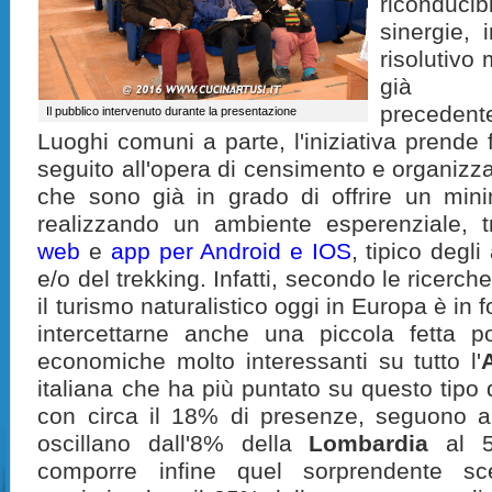
riconduci
sinergie,
risolutivo
m
già e
preceden
Il pubblico intervenuto durante la presentazione
Luoghi comuni a parte, l'iniziativa prende
seguito all'opera di censimento e organizz
che sono già in grado di offrire un minimo
realizzando un ambiente esperenziale, t
web
e
app per Android e IOS
, tipico degl
e/o del trekking. Infatti, secondo le ricerch
il turismo naturalistico oggi in Europa è in 
intercettarne anche una piccola fetta p
economiche molto interessanti su tutto l'
italiana che ha più puntato su questo tipo 
con circa il 18% di presenze, seguono a
oscillano dall'8% della
Lombardia
al 5
comporre
infine
quel sorprendente s