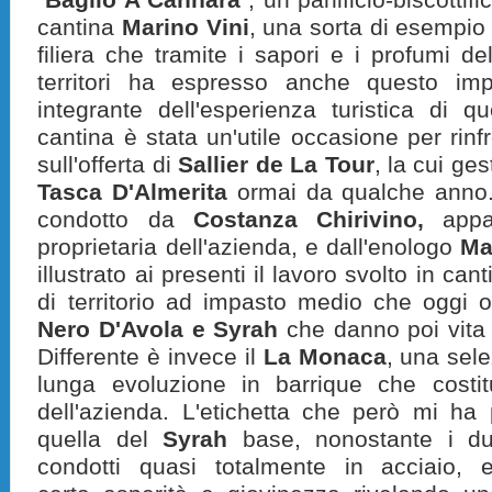
cantina
Marino Vini
, una sorta di esempi
filiera che tramite i sapori e i profumi d
territori ha espresso anche questo imp
integrante dell'esperienza turistica di qu
cantina è stata un'utile occasione per rin
sull'offerta di
Sallier de La Tour
, la cui ges
Tasca D'Almerita
ormai
da qualche anno
condotto da
Costanza Chirivino,
appar
proprietaria dell'azienda, e dall'enologo
Ma
illustrato ai presenti il lavoro svolto in cant
di territorio ad impasto medio che oggi 
Nero D'Avola e Syrah
che danno poi vita a
Differente è invece il
La Monaca
, una sel
lunga evoluzione in barrique che costit
dell'azienda. L'etichetta che però mi ha 
quella del
Syrah
base, nonostante i du
condotti quasi totalmente in acciaio,