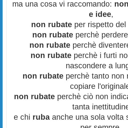
ma una cosa vi raccomando:
non
e idee
,
non rubate
per rispetto del 
non rubate
perchè perderes
non rubate
perchè diventere
non rubate
perchè i furti n
nascondere a lun
non rubate
perchè tanto non r
copiare l'original
non rubate
perchè ciò non indic
tanta inettitudin
e chi
ruba
anche una sola volta s
per sempre.