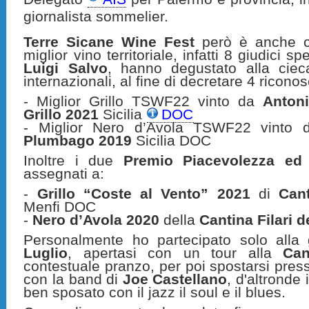
giornalista sommelier.
Terre Sicane Wine Fest
però è anche c
miglior vino territoriale, infatti 8 giudici sp
Luigi Salvo
, hanno degustato alla ciec
internazionali, al fine di decretare 4 ricono
- Miglior Grillo TSWF22 vinto da
Antoni
Grillo 2021
Sicilia
DOC
- Miglior Nero d’Avola TSWF22 vinto 
Plumbago 2019
Sicilia DOC
Inoltre i due
Premio Piacevolezza ed O
assegnati a:
-
Grillo “Coste al Vento” 2021
di
Can
Menfi DOC
-
Nero d’Avola 2020
della
Cantina Filari 
Personalmente ho partecipato solo alla
Luglio
, apertasi con un tour alla
Can
contestuale pranzo, per poi spostarsi press
con la band di
Joe Castellano
, d'altronde
ben sposato con il jazz il soul e il blues.