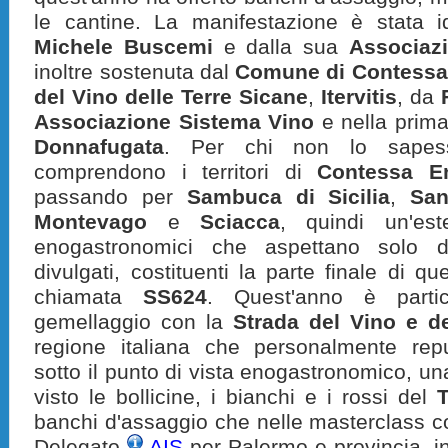
le cantine. La manifestazione è stata 
Michele Buscemi
e dalla sua
Associaz
inoltre sostenuta dal
Comune di Contessa 
del Vino delle Terre Sicane
,
Itervitis
, da
Associazione Sistema Vino
e nella prima
Donnafugata
. Per chi non lo sape
comprendono i territori di
Contessa En
passando per
Sambuca di Sicilia
,
San
Montevago
e
Sciacca
, quindi un'es
enogastronomici che aspettano solo 
divulgati, costituenti la parte finale di qu
chiamata
SS624
. Quest'anno è partic
gemellaggio con la
Strada del Vino e de
regione italiana che personalmente rep
sotto il punto di vista enogastronomico, u
visto le bollicine, i bianchi e i rossi del
T
banchi d'assaggio che nelle masterclass 
Delegato
AIS
per Palermo e provincia, 