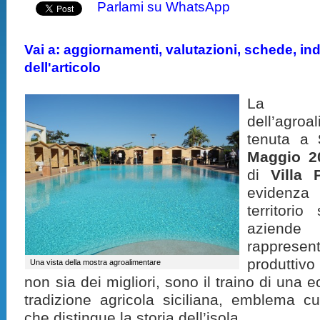
Parlami su WhatsApp
Vai a: aggiornamenti, valutazioni, schede, indi
dell'articolo
La p
dell’agr
tenuta a
Maggio 2
di
Villa 
evidenza
territorio
aziende
rappresen
produttiv
Una vista della mostra agroalimentare
non sia dei migliori, sono il traino di una 
tradizione agricola siciliana, emblema cu
che distingue la storia dell’isola.