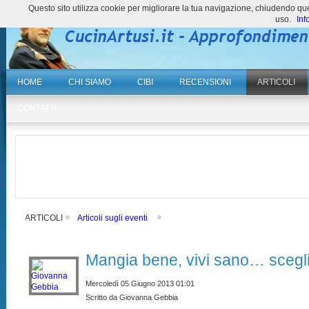
Questo sito utilizza cookie per migliorare la tua navigazione, chiudendo 
uso.
Inf
HOME
CHI SIAMO
CIBI
RECENSIONI
ARTICOLI
CONTATTI
ARTICOLI
Articoli sugli eventi
Mangia bene, vivi sano… scegli 
Mercoledì 05 Giugno 2013 01:01
Scritto da Giovanna Gebbia