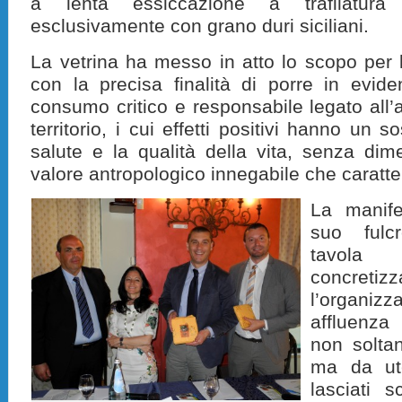
a lenta essiccazione a trafilatura
esclusivamente con grano duri siciliani.
La vetrina ha messo in atto lo scopo per l
con la precisa finalità di porre in evid
consumo critico e responsabile legato all’a
territorio, i cui effetti positivi hanno un s
salute e la qualità della vita, senza dime
valore antropologico innegabile che caratteri
La manife
suo fulc
tavola
concretiz
l’organiz
affluenza
non soltan
ma da ut
lasciati 