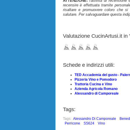
ATTENZIONE:
l'attività di recensione
recensire è effettuata tramite personal
risaltare e promuovere coloro che si i
salutare. Per salvaguardare questa indi
Valutazione CucinArtusi.it in "
Schede e indirizzi utili:
TED Accademia del gusto - Pale
Pizzeria Vino e Pomodoro
Trattoria Cucina e Vino
Azienda Agricola Romano
Alessandro di Camporeale
Tags:
Tags:
Alessandro Di Camporeale
Benede
Perricone
SS624
Vino