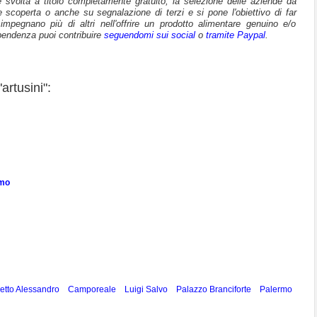
 è svolta a titolo completamente gratuito, la selezione delle aziende da
e scoperta o anche su segnalazione di terzi e si pone l'obiettivo di far
mpegnano più di altri nell'offrire un prodotto alimentare genuino e/o
pendenza puoi contribuire
seguendomi sui social
o
tramite Paypal
.
artusini":
rmo
tto Alessandro
Camporeale
Luigi Salvo
Palazzo Branciforte
Palermo