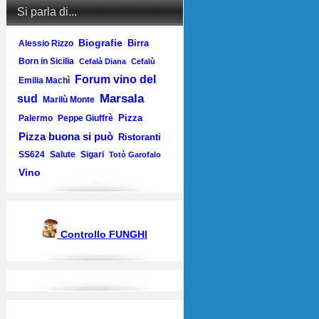
Si parla di...
Biografie
Birra
Alessio Rizzo
Born in Sicilia
Cefalà Diana
Cefalù
Forum vino del
Emilia Machì
Marsala
sud
Marilù Monte
Pizza
Palermo
Peppe Giuffrè
Pizza buona si può
Ristoranti
SS624
Salute
Sigari
Totò Garofalo
Vino
Controllo FUNGHI