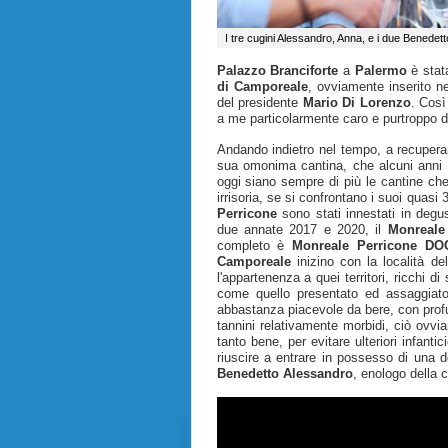
I tre cugini Alessandro, Anna, e i due Benedett
Palazzo Branciforte
a
Palermo
è stat
di Camporeale
, ovviamente inserito n
del presidente
Mario Di Lorenzo
. Così
a me particolarmente caro e purtroppo d
Andando indietro nel tempo, a recuperar
sua omonima cantina, che alcuni anni f
oggi siano sempre di più le cantine ch
irrisoria, se si confrontano i suoi quasi 3
Perricone
sono stati innestati in degu
due annate 2017 e 2020, il
Monreale
completo è
Monreale Perricone DO
Camporeale
inizino con la località de
l'appartenenza a quei territori, ricchi di
come quello presentato ed assaggiato,
abbastanza piacevole da bere, con profumi 
tannini relativamente morbidi, ciò ovvi
tanto bene, per evitare ulteriori infant
riuscire a entrare in possesso di una d
Benedetto
Alessandro
, enologo della 