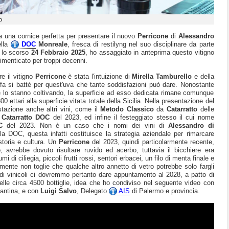
o
a una cornice perfetta per presentare il nuovo
Perricone
di
Alessandro
ella
DOC
Monreale
, fresca di restilyng nel suo disciplinare da parte
 lo scorso
24 Febbraio 2025
, ho assaggiato in anteprima questo vitigno
imenticato per troppi decenni.
e il vitigno
Perricone
è stata l'intuizione di
Mirella Tamburello
e della
a si battè per quest'uva che tante soddisfazioni può dare. Nonostante
e lo stanno coltivando, la superficie ad esso dedicata rimane comunque
00 ettari alla superficie vitata totale della Sicilia. Nella presentazione del
stazione anche altri vini, come il
Metodo Classico
da
Catarratto
delle
 Catarratto DOC
del 2023, ed infine il festeggiato stesso il cui nome
C
del 2023. Non è un caso che i nomi dei vini di
Alessandro di
lla DOC, questa infatti costituisce la strategia aziendale per rimarcare
 storia e cultura. Un
Perricone
del 2023, quindi particolarmente recente,
 avrebbe dovuto risultare ruvido ed acerbo, tuttavia il bicchiere era
di ciliegia, piccoli frutti rossi, sentori erbacei, un filo di menta finale e
amente non toglie che qualche altro annetto di vetro potrebbe solo fargli
icidi vinicoli ci dovremmo pertanto dare appuntamento al 2028, a patto di
elle circa 4500 bottiglie, idea che ho condiviso nel seguente video con
cantina, e con
Luigi Salvo
, Delegato
AIS
di Palermo e provincia.