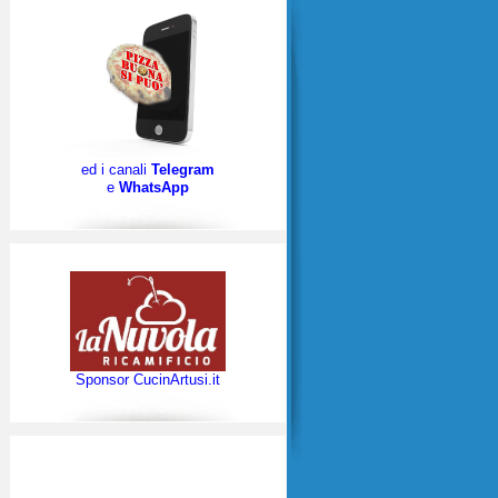
ed i canali
Telegram
e
WhatsApp
Sponsor CucinArtusi.it