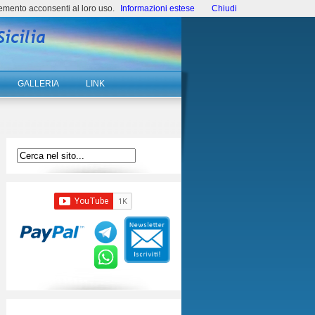
emento acconsenti al loro uso.
Informazioni estese
Chiudi
GALLERIA
LINK