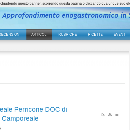
ne, chiudendo questo banner, scorrendo questa pagina o cliccando qualunque suo el
RECENSIONI
ARTICOLI
RUBRICHE
RICETTE
EVENTI
reale Perricone DOC di
i Camporeale
5