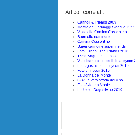
Articoli correlati:
Cannoli & Friends 2009
Mostra dei Formaggi Storici e 15° S
Visita alla Cantina Cossentino
Buon olio non mente
Cantina Cossentino
Super cannoli e super friends
Foto Cannoli and Friends 2010
16ma Sagra della ricotta
Viticoltura ecosostenibile a Inycon
Le degustazioni di Inycon 2010
Foto di Inycon 2010
La Donna del Monte
624: La vera strada del vino
Foto Azienda Monte
Le foto di Degustiviae 2010