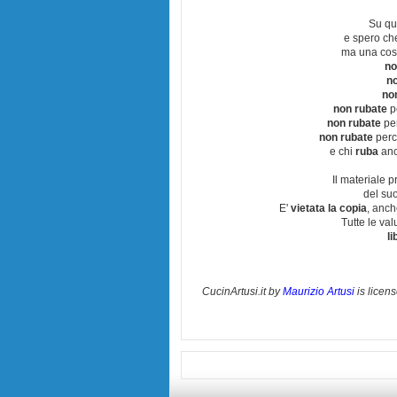
Su qu
e spero ch
ma una cos
no
no
no
non rubate
pe
non rubate
per
non rubate
perch
e chi
ruba
anc
Il materiale p
del suo
E'
vietata la copia
, anch
Tutte le va
li
CucinArtusi.it
by
Maurizio Artusi
is licen