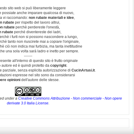
esto sito web si può liberamente leggere
e possiate anche imparare qualcosa di nuovo,
a vi raccomando:
non rubate materiali e idee
,
n rubate
per rispetto del lavoro altrui,
n rubate
perchè perdereste l'onestà,
n rubate
perchè diventereste dei ladri,
rchè i furti non si possono nascondere a lungo,
chè tanto non riuscirete mai a copiare l'originale,
è ciò non indica mai furbizia, ma tanta inettitudine
he una sola volta sarà ladro e inetto per sempre.
-------
resente all'interno di questo sito è frutto originale
 autore ed è quindi protetto da
copyright
.
e parziale, senza esplicita autorizzazione di
CucinArtusi.it
.
lutazioni espresse nel sito sono da considerarsi
bere opinioni
dell'autore delle stesse.
sed under a
Creative Commons Attribuzione - Non commerciale - Non opere
derivate 3.0 Italia License
.