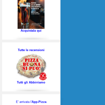
Acquistala qui
Tutte le recensioni
Tutti gli Abbirriamo
E' arrivata l'
App-Pizza