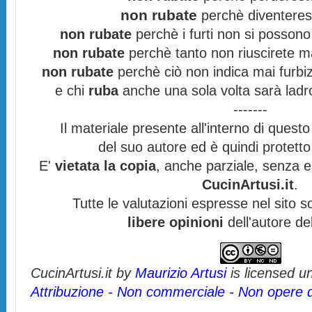
non rubate
perchè diventerest
non rubate
perchè i furti non si posson
non rubate
perchè tanto non riuscirete mai
non rubate
perchè ciò non indica mai furbiz
e chi
ruba
anche una sola volta sarà ladr
-------
Il materiale presente all'interno di questo 
del suo autore ed è quindi protett
E'
vietata la copia
, anche parziale, senza es
CucinArtusi.it
.
Tutte le valutazioni espresse nel sito 
libere opinioni
dell'autore de
CucinArtusi.it
by
Maurizio Artusi
is licensed u
Attribuzione - Non commerciale - Non opere de