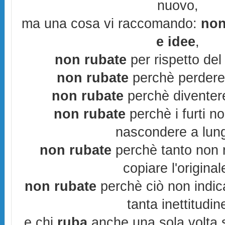
nuovo,
ma una cosa vi raccomando:
non
e idee
,
non rubate
per rispetto del 
non rubate
perchè perderes
non rubate
perchè diventere
non rubate
perchè i furti n
nascondere a lun
non rubate
perchè tanto non r
copiare l'original
non rubate
perchè ciò non indic
tanta inettitudin
e chi
ruba
anche una sola volta s