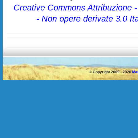
Creative Commons Attribuzione 
- Non opere derivate 3.0 It
©
Copyright 2009 - 2026
Mau