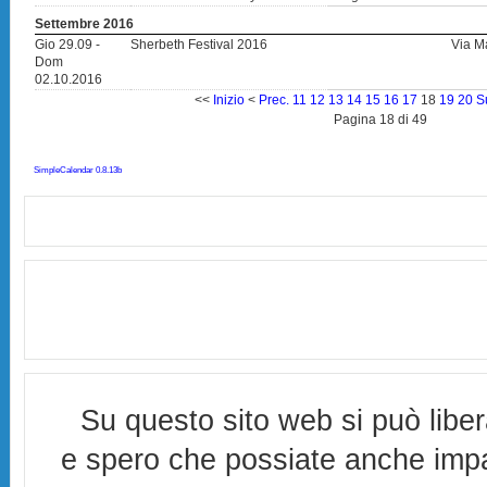
Settembre 2016
Gio 29.09 -
Sherbeth Festival 2016
Via M
Dom
02.10.2016
<<
Inizio
<
Prec.
11
12
13
14
15
16
17
18
19
20
S
Pagina 18 di 49
SimpleCalendar 0.8.13b
Su questo sito web si può libe
e spero che possiate anche imp