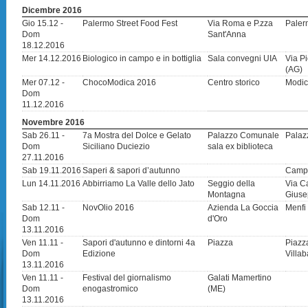
Dicembre 2016
Gio 15.12 -
Palermo Street Food Fest
Via Roma e P.zza
Pale
Dom
Sant'Anna
18.12.2016
Mer 14.12.2016
Biologico in campo e in bottiglia
Sala convegni UIA
Via Pi
(AG)
Mer 07.12 -
ChocoModica 2016
Centro storico
Modic
Dom
11.12.2016
Novembre 2016
Sab 26.11 -
7a Mostra del Dolce e Gelato
Palazzo Comunale
Palaz
Dom
Siciliano Duciezio
sala ex biblioteca
27.11.2016
Sab 19.11.2016
Saperi & sapori d’autunno
Campo
Lun 14.11.2016
Abbirriamo La Valle dello Jato
Seggio della
Via Ca
Montagna
Giuse
Sab 12.11 -
NovOlio 2016
Azienda La Goccia
Menfi
Dom
d'Oro
13.11.2016
Ven 11.11 -
Sapori d'autunno e dintorni 4a
Piazza
Piazz
Dom
Edizione
Villab
13.11.2016
Ven 11.11 -
Festival del giornalismo
Galati Mamertino
Dom
enogastromico
(ME)
13.11.2016