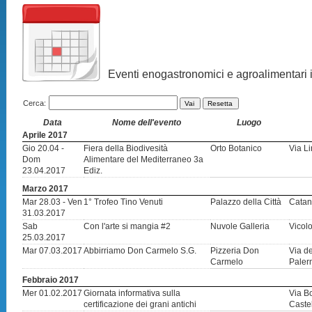
Eventi enogastronomici e agroalimentari in
Cerca:
Vai
Resetta
Data
Nome dell'evento
Luogo
Aprile 2017
Gio 20.04 -
Fiera della Biodivesità
Orto Botanico
Via Li
Dom
Alimentare del Mediterraneo 3a
23.04.2017
Ediz.
Marzo 2017
Mar 28.03 - Ven
1° Trofeo Tino Venuti
Palazzo della Città
Catan
31.03.2017
Sab
Con l'arte si mangia #2
Nuvole Galleria
Vicol
25.03.2017
Mar 07.03.2017
Abbirriamo Don Carmelo S.G.
Pizzeria Don
Via d
Carmelo
Pale
Febbraio 2017
Mer 01.02.2017
Giornata informativa sulla
Via B
certificazione dei grani antichi
Caste