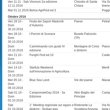
Ven 11.11 - Sab
Vinorum 2a edizione
Chiostro di Santa
Via Ga
12.11.2016
Chiara
Imere
Mar 01.11.2016
Belice AgriFest ed.3
Poggi
Ottobre 2016
Ven 28.10 -
Festa dei Sapori Madoniti
Paese
Petra
Dom
d’Autunno
30.10.2016
Ven 28.10 -
I Porcini di Scorace
Buseto Palizzolo
Dom
(TP)
30.10.2016
Dom
Camminando con gusto IV
Montagne di Cinisi
Piano 
23.10.2016
edizione
e dintorni
Ven 21.10 -
Funghi Fest ed.10
Caste
Dom
23.10.2016
Ven 14.10 -
StartUp Weekend
Menfi 
Dom
sull'innovazione in Agricoltura
16.10.2016
Mer 05.10 -
Blue Sea Land
Vie del paese
Mazar
Dom
09.10.2016
Sab 01.10 -
CamporealeDay 2016 - 3a
Atrio Baglio del
Campo
Dom
Edizione
Principe
02.10.2016
Sab
1° Meeting regionale sul sigaro e
Ristorante La
Via N
01.10.2016
dintorni - Sicilian way
Scogliera Azzurra
Isola