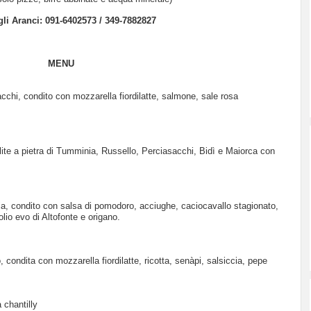
gli Aranci: 091-6402573 / 349-7882827
MENU
cchi, condito con mozzarella fiordilatte, salmone, sale rosa
te a pietra di Tumminia, Russello, Perciasacchi, Bidì e Maiorca con
a, condito con salsa di pomodoro, acciughe, caciocavallo stagionato,
olio evo di Altofonte e origano.
 condita con mozzarella fiordilatte, ricotta, senàpi, salsiccia, pepe
 chantilly