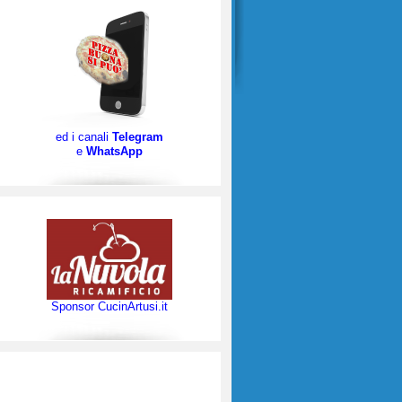
ed i canali
Telegram
e
WhatsApp
Sponsor CucinArtusi.it