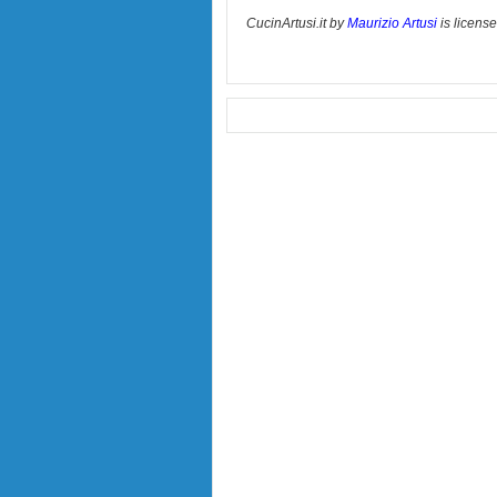
CucinArtusi.it
by
Maurizio Artusi
is licens