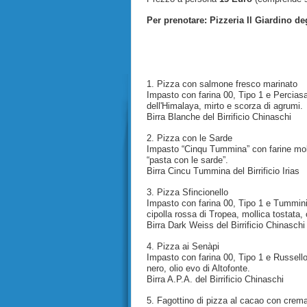
Per prenotare: Pizzeria Il Giardino de
1. Pizza con salmone fresco marinato
Impasto con farina 00, Tipo 1 e Perciasa
dell'Himalaya, mirto e scorza di agrumi.
Birra Blanche del Birrificio Chinaschi
2. Pizza con le Sarde
Impasto “Cinqu Tummina” con farine moli
“pasta con le sarde”.
Birra Cincu Tummina del Birrificio Irias
3. Pizza Sfincionello
Impasto con farina 00, Tipo 1 e Tummini
cipolla rossa di Tropea, mollica tostata, 
Birra Dark Weiss del Birrificio Chinaschi
4. Pizza ai Senàpi
Impasto con farina 00, Tipo 1 e Russello,
nero, olio evo di Altofonte.
Birra A.P.A. del Birrificio Chinaschi
5. Fagottino di pizza al cacao con crema