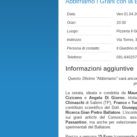
Abbirriamo i Grani con la B
Data:
Ven 01.04.
Orari:
20:30
Luogo:
Pizzeria Il G
Indirizzo:
Via Torres, 
Persona di contatto:
Il Giardino d
Telefono:
091-640257
Informazioni aggiuntive
Questo 19simo “Abbirriamo” sarà ancora 
pr
La serata, ideata e condotta da
Maur
Ciziceno
e
Angela Di Giorno
, titol
Chinaschi
di Salemi (TP),
Franco
e
Tu
contributo scientifico del Dott.
Giusep
Ricerca Gian Pietro Ballatore
. L'incon
sui grani antichi del Consorzio, as
Passantino
, ma anche per selezionare 
sperimentali del Ballatore.
Prezzo a persona
15 Euro
(comprende so