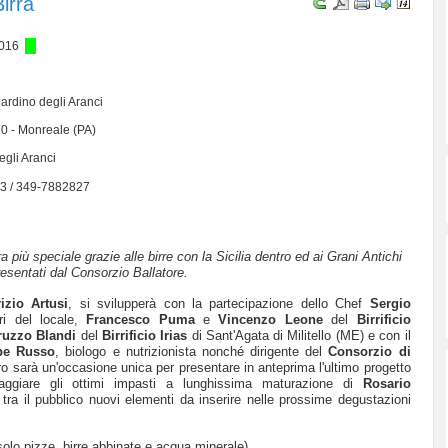
irra
2016
iardino degli Aranci
30 - Monreale (PA)
egli Aranci
3 / 349-7882827
più speciale grazie alle birre con la Sicilia dentro ed ai Grani Antichi
esentati dal Consorzio Ballatore.
izio Artusi
, si svilupperà con la partecipazione dello Chef
Sergio
ari del locale,
Francesco Puma
e
Vincenzo Leone
del
Birrificio
ruzzo
Blandi
del
Birrificio Irias
di Sant'Agata di Militello (ME) e con il
pe Russo
, biologo e nutrizionista nonché dirigente del
Consorzio di
tro sarà un'occasione unica per presentare in anteprima l'ultimo progetto
saggiare gli ottimi impasti a lunghissima maturazione di
Rosario
tra il pubblico nuovi elementi da inserire nelle prossime degustazioni
lo pizze, birre abbinate e acqua minerale)