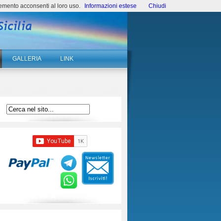
emento acconsenti al loro uso.
Informazioni estese
Chiudi
GALLERIA
LINK