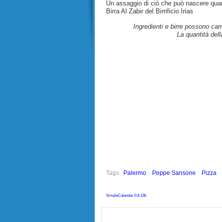
Un assaggio di ciò che può nascere quan
Birra Al Zabir del Birrificio Irias
Ingredienti e birre possono ca
La quantità dell
Tags:
Palermo
Peppe Sansone
Pizza
SimpleCalendar 0.8.13b