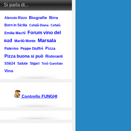
Si parla di...
Biografie
Birra
Alessio Rizzo
Born in Sicilia
Cefalà Diana
Cefalù
Forum vino del
Emilia Machì
Marsala
sud
Marilù Monte
Pizza
Palermo
Peppe Giuffrè
Pizza buona si può
Ristoranti
SS624
Salute
Sigari
Totò Garofalo
Vino
Controllo FUNGHI