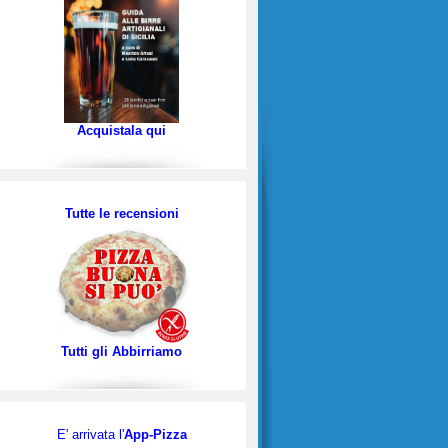
Acquistala qui
Tutte le recensioni
Tutti gli Abbirriamo
E' arrivata l'
App-Pizza