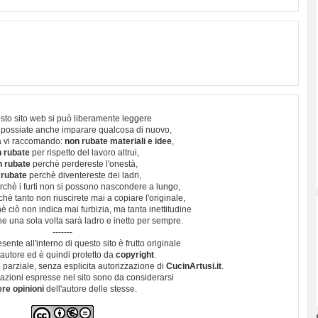
sto sito web si può liberamente leggere
 possiate anche imparare qualcosa di nuovo,
 vi raccomando:
non rubate materiali e idee
,
 rubate
per rispetto del lavoro altrui,
n rubate
perchè perdereste l'onestà,
 rubate
perchè diventereste dei ladri,
chè i furti non si possono nascondere a lungo,
hè tanto non riuscirete mai a copiare l'originale,
 ciò non indica mai furbizia, ma tanta inettitudine
e una sola volta sarà ladro e inetto per sempre.
-------
esente all'interno di questo sito è frutto originale
autore ed è quindi protetto da
copyright
.
 parziale, senza esplicita autorizzazione di
CucinArtusi.it
.
utazioni espresse nel sito sono da considerarsi
ere opinioni
dell'autore delle stesse.