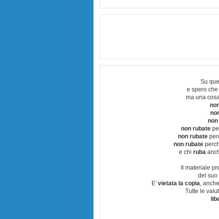
Su que
e spero che
ma una cosa
non
no
non
non rubate
per
non rubate
perc
non rubate
perchè
e chi
ruba
anch
Il materiale pr
del suo 
E'
vietata la copia
, anche
Tutte le val
lib